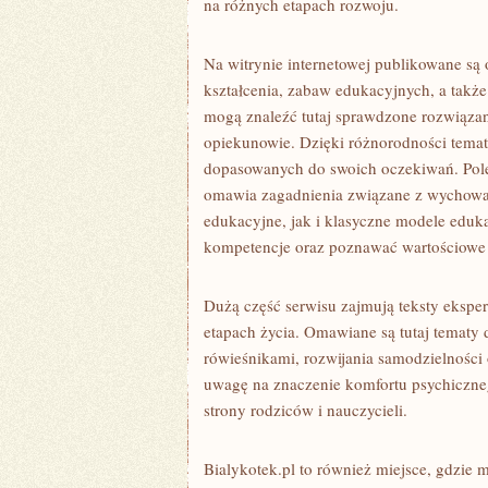
na różnych etapach rozwoju.
Na witrynie internetowej publikowane są
kształcenia, zabaw edukacyjnych, a takż
mogą znaleźć tutaj sprawdzone rozwiązan
opiekunowie. Dzięki różnorodności tema
dopasowanych do swoich oczekiwań. Po
omawia zagadnienia związane z wychowan
edukacyjne, jak i klasyczne modele eduk
kompetencje oraz poznawać wartościowe 
Dużą część serwisu zajmują teksty ekspe
etapach życia. Omawiane są tutaj tematy 
rówieśnikami, rozwijania samodzielności 
uwagę na znaczenie komfortu psychiczneg
strony rodziców i nauczycieli.
Bialykotek.pl to również miejsce, gdzie 