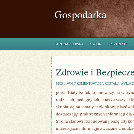
Gospodarka
STRONA GŁÓWNA
KIWIOR
SPIS TREŚCI
Zdrowie i Bezpiecz
ZDROWIE
MOŻLIWOŚĆ KOMENTOWANIA
ZOSTAŁA WYŁĄC
I
portal Biały Kotek to innowacyjna witryn
BEZPIECZEŃSTWO
rodzicach, pedagogach, a także wszystk
skupia się na tematyce żłobków, placów
dostarczając praktycznych informacji dla
Strona stanowi rozbudowaną bazę artykułó
interesujące informacje związane z edu