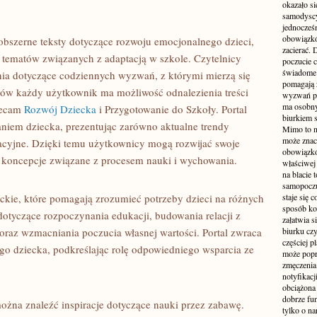
okazało si
samodyscy
jednocześ
obowiązkó
 obszerne teksty dotyczące rozwoju emocjonalnego dzieci,
zacierać. 
e tematów związanych z adaptacją w szkole. Czytelnicy
poczucie c
świadome 
ia dotyczące codziennych wyzwań, z którymi mierzą się
pomagają 
tów każdy użytkownik ma możliwość odnalezienia treści
wyzwań pra
ma osobny
lecam
Rozwój Dziecka
i Przygotowanie do Szkoły. Portal
biurkiem s
iem dziecka, prezentując zarówno aktualne trendy
Mimo to n
może zna
acyjne. Dzięki temu użytkownicy mogą rozwijać swoje
obowiązkó
koncepcje związane z procesem nauki i wychowania.
właściwej
na blacie 
samopoczu
rckie, które pomagają zrozumieć potrzeby dzieci na różnych
staje się 
sposób ko
dotyczące rozpoczynania edukacji, budowania relacji z
załatwia s
oraz wzmacniania poczucia własnej wartości. Portal zwraca
biurku czy
częściej p
o dziecka, podkreślając rolę odpowiedniego wsparcia ze
może popr
zmęczenia
notyfikacj
obciążona 
dobrze fu
można znaleźć inspiracje dotyczące nauki przez zabawę.
tylko o na