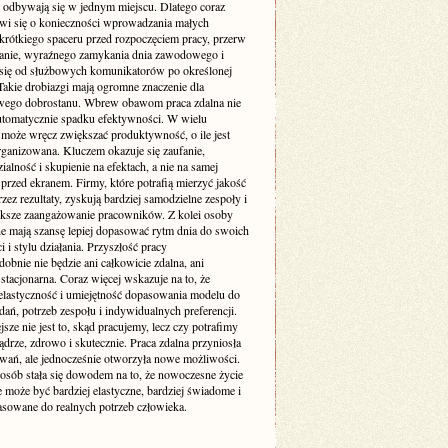
 odbywają się w jednym miejscu. Dlatego coraz
wi się o konieczności wprowadzania małych
 krótkiego spaceru przed rozpoczęciem pracy, przerw
ganie, wyraźnego zamykania dnia zawodowego i
 się od służbowych komunikatorów po określonej
Takie drobiazgi mają ogromne znaczenie dla
wego dobrostanu. Wbrew obawom praca zdalna nie
utomatycznie spadku efektywności. W wielu
może wręcz zwiększać produktywność, o ile jest
rganizowana. Kluczem okazuje się zaufanie,
alność i skupienie na efektach, a nie na samej
przed ekranem. Firmy, które potrafią mierzyć jakość
zez rezultaty, zyskują bardziej samodzielne zespoły i
ększe zaangażowanie pracowników. Z kolei osoby
ne mają szansę lepiej dopasować rytm dnia do swoich
 i stylu działania. Przyszłość pracy
bnie nie będzie ani całkowicie zdalna, ani
stacjonarna. Coraz więcej wskazuje na to, że
elastyczność i umiejętność dopasowania modelu do
dań, potrzeb zespołu i indywidualnych preferencji.
sze nie jest to, skąd pracujemy, lecz czy potrafimy
ądrze, zdrowo i skutecznie. Praca zdalna przyniosła
wań, ale jednocześnie otworzyła nowe możliwości.
 osób stała się dowodem na to, że nowoczesne życie
może być bardziej elastyczne, bardziej świadome i
pasowane do realnych potrzeb człowieka.