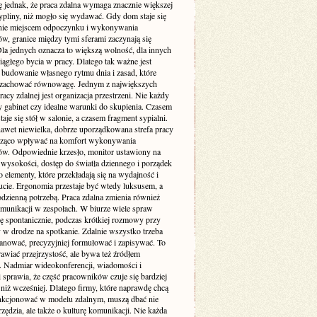
ę jednak, że praca zdalna wymaga znacznie większej
pliny, niż mogło się wydawać. Gdy dom staje się
nie miejscem odpoczynku i wykonywania
w, granice między tymi sferami zaczynają się
Dla jednych oznacza to większą wolność, dla innych
iągłego bycia w pracy. Dlatego tak ważne jest
budowanie własnego rytmu dnia i zasad, które
zachować równowagę. Jednym z największych
cy zdalnej jest organizacja przestrzeni. Nie każdy
 gabinet czy idealne warunki do skupienia. Czasem
taje się stół w salonie, a czasem fragment sypialni.
awet niewielka, dobrze uporządkowana strefa pracy
cząco wpływać na komfort wykonywania
w. Odpowiednie krzesło, monitor ustawiony na
 wysokości, dostęp do światła dziennego i porządek
to elementy, które przekładają się na wydajność i
cie. Ergonomia przestaje być wtedy luksusem, a
codzienną potrzebą. Praca zdalna zmienia również
munikacji w zespołach. W biurze wiele spraw
ię spontanicznie, podczas krótkiej rozmowy przy
 w drodze na spotkanie. Zdalnie wszystko trzeba
lanować, precyzyjniej formułować i zapisywać. To
awiać przejrzystość, ale bywa też źródłem
. Nadmiar wideokonferencji, wiadomości i
i sprawia, że część pracowników czuje się bardziej
niż wcześniej. Dlatego firmy, które naprawdę chcą
nkcjonować w modelu zdalnym, muszą dbać nie
rzędzia, ale także o kulturę komunikacji. Nie każda