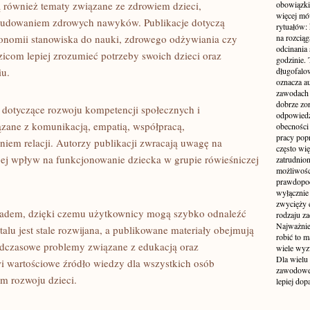
 również tematy związane ze zdrowiem dzieci,
obowiązki
więcej mó
budowaniem zdrowych nawyków. Publikacje dotyczą
rytuałów:
onomii stanowiska do nauki, zdrowego odżywiania czy
na rozcią
odcinania
zicom lepiej zrozumieć potrzeby swoich dzieci oraz
godzinie. 
iu.
długofalo
oznacza a
zawodach 
dobrze zo
y dotyczące rozwoju kompetencji społecznych i
odpowiedzi
zane z komunikacją, empatią, współpracą,
obecności 
pracy popr
em relacji. Autorzy publikacji zwracają uwagę na
często wi
 jej wpływ na funkcjonowanie dziecka w grupie rówieśniczej
zatrudnio
możliwości
prawdopodo
wyłącznie 
zwycięży 
kładem, dzięki czemu użytkownicy mogą szybko odnaleźć
rodzaju za
Najważniej
talu jest stale rozwijana, a publikowane materiały obejmują
robić to m
adczasowe problemy związane z edukacją oraz
wiele wyz
Dla wielu
i wartościowe źródło wiedzy dla wszystkich osób
zawodowe 
m rozwoju dzieci.
lepiej do