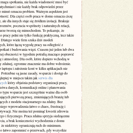
maga spotkania, nie każda wiadomość musi być
atychmiast i nie każdy brak odpowiedzi przez
ie minut oznacza problem. Ważnym aspektem jest
otność. Dla części osób praca w domu oznacza ciszę
e, ale dla innych staje się źródłem izolacji. Brakuje
rozmów, poczucia wspólnoty i naturalnych relacji,
iurze tworzą się mimochodem. To pokazuje, że
 pracy pełni nie tylko funkcję praktyczną, lecz także
 Dlatego wiele firm szuka dziś modeli
ch, które łączą wygodę pracy na odległość z
spotkań i budowania więzi. Czasem już jeden lub dwa
nej obecności w tygodniu potrafią znacząco poprawić
ę i atmosferę. Dla osób, które dopiero wchodzą w
cy zdalnej, ogromne znaczenie ma dobre wdrożenie.
laptopa i założenie kont w kilku aplikacjach nie
 Potrzebne są jasne zasady, wsparcie i dostęp do
jlepiej w miejscu takim jak
serwis dla
ących
który objaśnia podstawy organizacji pracy,
ństwa danych, komunikacji online i planowania
o typu wsparcie jest szczególnie ważne dla osób
ających pierwszą pracę, zmieniających branżę lub
ących z modelu stacjonarnego na zdalny. Bez
iego wprowadzenia łatwo o chaos, frustrację i
tywacji. Nie można też pominąć kwestii zdrowia
go i fizycznego. Praca zdalna sprzyja siedzącemu
ycia, a brak konieczności wychodzenia z domu
 że niektórzy ograniczają ruch do minimum.
 łatwo zapomnieć o przerwach, gdy wszystkie