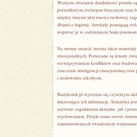
Ważnym obszarem działalności portalu są
prawidłowym rozwojem fizycznym oraz 
między innymi aktywności ruchowej, erg
dbania o higienę. Artykuły pomagają rod
wspierać je w codziennym funkcjonowan
Na stronie znaleźć można także materiał
emocjonalnych. Poruszane są tematy zwią
rozwiązywaniem konfliktów oraz budowani
znaczenie inteligencji emocjonalnej oraz
i środowisku szkolnym.
Bialykotek.pl wyróżnia się czytelnym u
interesujące ich informacje. Tematyka por
zarówno zagadnienia aktualne, jak i pon
wychowaniem. Dzięki temu serwis stanow
zainteresowanych świadomym wspieranie