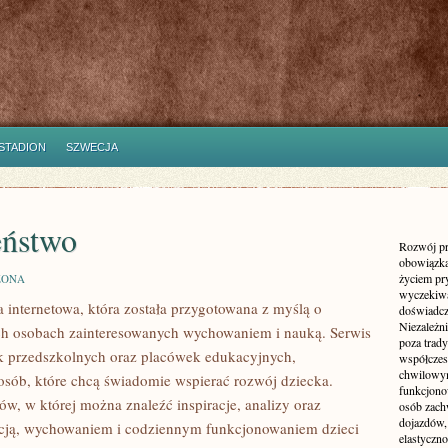
STADION
SZWECJA
eństwo
Rozwój pr
obowiązka
życiem pr
ZONA
wyczekiwa
a internetowa, która została przygotowana z myślą o
doświadcz
Niezależn
ich osobach zainteresowanych wychowaniem i nauką. Serwis
poza trad
ek przedszkolnych oraz placówek edukacyjnych,
współczes
chwilowy
 osób, które chcą świadomie wspierać rozwój dziecka.
funkcjonow
w, w której można znaleźć inspiracje, analizy oraz
osób zach
dojazdów,
kacją, wychowaniem i codziennym funkcjonowaniem dzieci
elastyczn