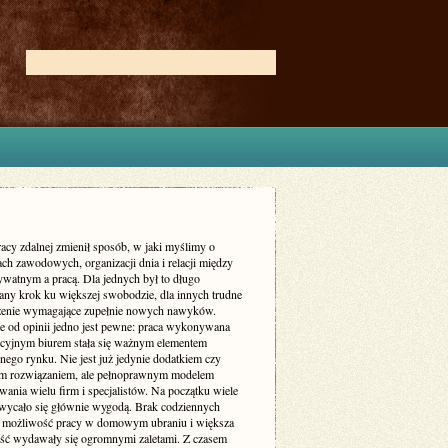
acy zdalnej zmienił sposób, w jaki myślimy o
ch zawodowych, organizacji dnia i relacji między
ywatnym a pracą. Dla jednych był to długo
ny krok ku większej swobodzie, dla innych trudne
enie wymagające zupełnie nowych nawyków.
ie od opinii jedno jest pewne: praca wykonywana
ycyjnym biurem stała się ważnym elementem
nego rynku. Nie jest już jedynie dodatkiem czy
m rozwiązaniem, ale pełnoprawnym modelem
ania wielu firm i specjalistów. Na początku wiele
wycało się głównie wygodą. Brak codziennych
 możliwość pracy w domowym ubraniu i większa
ość wydawały się ogromnymi zaletami. Z czasem