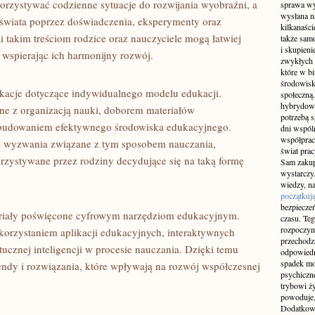
orzystywać codzienne sytuacje do rozwijania wyobraźni, a
sprawa wy
wysłana n
 świata poprzez doświadczenia, eksperymenty oraz
kilkanaśc
 takim treściom rodzice oraz nauczyciele mogą łatwiej
także sam
i skupieni
 wspierając ich harmonijny rozwój.
zwykłych 
które w b
środowisko
ikacje dotyczące indywidualnego modelu edukacji.
społeczną.
hybrydowy
ane z organizacją nauki, doborem materiałów
potrzebą 
 budowaniem efektywnego środowiska edukacyjnego.
dni wspól
współprac
z wyzwania związane z tym sposobem nauczania,
świat pra
rzystywane przez rodziny decydujące się na taką formę
Sam zakup 
wystarczy.
wiedzy, na
początkuj
bezpiecze
teriały poświęcone cyfrowym narzędziom edukacyjnym.
czasu. Teg
rozpoczyn
orzystaniem aplikacji edukacyjnych, interaktywnych
przechodz
tucznej inteligencji w procesie nauczania. Dzięki temu
odpowiedn
spadek mo
ndy i rozwiązania, które wpływają na rozwój współczesnej
psychiczne
trybowi ż
powoduje,
Dodatkowo