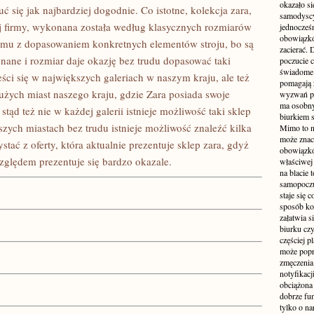
okazało si
 się jak najbardziej dogodnie. Co istotne, kolekcja zara,
samodyscy
tej firmy, wykonana została według klasycznych rozmiarów
jednocześ
obowiązkó
lemu z dopasowaniem konkretnych elementów stroju, bo są
zacierać. 
ane i rozmiar daje okazję bez trudu dopasować taki
poczucie c
świadome 
ści się w największych galeriach w naszym kraju, ale też
pomagają 
dużych miast naszego kraju, gdzie Zara posiada swoje
wyzwań pra
ma osobny
stąd też nie w każdej galerii istnieje możliwość taki sklep
biurkiem s
zych miastach bez trudu istnieje możliwość znaleźć kilka
Mimo to n
może zna
ać z oferty, która aktualnie prezentuje sklep zara, gdyż
obowiązkó
zględem prezentuje się bardzo okazale.
właściwej
na blacie 
samopoczu
staje się 
sposób ko
załatwia s
biurku czy
częściej p
może popr
zmęczenia
notyfikacj
obciążona 
dobrze fu
tylko o na