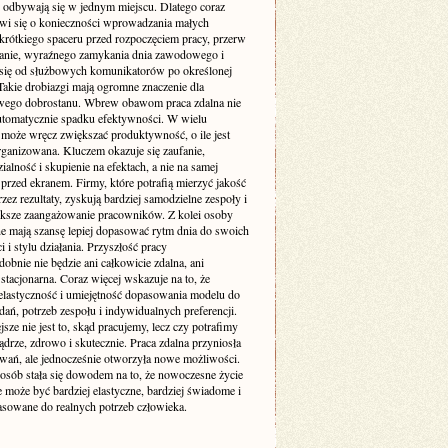
 odbywają się w jednym miejscu. Dlatego coraz
wi się o konieczności wprowadzania małych
 krótkiego spaceru przed rozpoczęciem pracy, przerw
ganie, wyraźnego zamykania dnia zawodowego i
 się od służbowych komunikatorów po określonej
Takie drobiazgi mają ogromne znaczenie dla
wego dobrostanu. Wbrew obawom praca zdalna nie
utomatycznie spadku efektywności. W wielu
może wręcz zwiększać produktywność, o ile jest
rganizowana. Kluczem okazuje się zaufanie,
alność i skupienie na efektach, a nie na samej
przed ekranem. Firmy, które potrafią mierzyć jakość
zez rezultaty, zyskują bardziej samodzielne zespoły i
ększe zaangażowanie pracowników. Z kolei osoby
ne mają szansę lepiej dopasować rytm dnia do swoich
 i stylu działania. Przyszłość pracy
bnie nie będzie ani całkowicie zdalna, ani
stacjonarna. Coraz więcej wskazuje na to, że
elastyczność i umiejętność dopasowania modelu do
dań, potrzeb zespołu i indywidualnych preferencji.
sze nie jest to, skąd pracujemy, lecz czy potrafimy
ądrze, zdrowo i skutecznie. Praca zdalna przyniosła
wań, ale jednocześnie otworzyła nowe możliwości.
 osób stała się dowodem na to, że nowoczesne życie
może być bardziej elastyczne, bardziej świadome i
pasowane do realnych potrzeb człowieka.