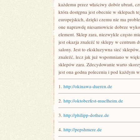
każdemu przez właściwy dobór ubrań, czuć
która dostępna jest obecnie w sklepach 
europejskich, dzięki czemu nie ma prob
one naprawdę niesamowicie dobrze wykon
element. Sklep zara, niezwykle często mie
jest okazja znaleźć te sklepy w centrum 
salony. Jest to ekskluzywna sieć sklepów, 
znaleźć, lecz jak już wspomniano w więks
sklepów zara. Zdecydowanie warto skorzyst
jest ona godna polecenia i pod każdym w
1.
http://okinawa-dueren.de
2.
http://oktoberfest-muelheim.de
3.
http://philipp-dothee.de
4.
http://pepshmere.de