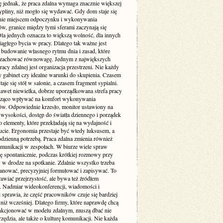
ę jednak, że praca zdalna wymaga znacznie większej
pliny, niż mogło się wydawać. Gdy dom staje się
nie miejscem odpoczynku i wykonywania
w, granice między tymi sferami zaczynają się
Dla jednych oznacza to większą wolność, dla innych
iągłego bycia w pracy. Dlatego tak ważne jest
budowanie własnego rytmu dnia i zasad, które
zachować równowagę. Jednym z największych
cy zdalnej jest organizacja przestrzeni. Nie każdy
 gabinet czy idealne warunki do skupienia. Czasem
taje się stół w salonie, a czasem fragment sypialni.
awet niewielka, dobrze uporządkowana strefa pracy
cząco wpływać na komfort wykonywania
w. Odpowiednie krzesło, monitor ustawiony na
 wysokości, dostęp do światła dziennego i porządek
to elementy, które przekładają się na wydajność i
cie. Ergonomia przestaje być wtedy luksusem, a
codzienną potrzebą. Praca zdalna zmienia również
munikacji w zespołach. W biurze wiele spraw
ię spontanicznie, podczas krótkiej rozmowy przy
 w drodze na spotkanie. Zdalnie wszystko trzeba
lanować, precyzyjniej formułować i zapisywać. To
awiać przejrzystość, ale bywa też źródłem
. Nadmiar wideokonferencji, wiadomości i
i sprawia, że część pracowników czuje się bardziej
niż wcześniej. Dlatego firmy, które naprawdę chcą
nkcjonować w modelu zdalnym, muszą dbać nie
rzędzia, ale także o kulturę komunikacji. Nie każda