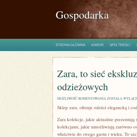
Gospodarka
STRONA GŁÓWNA
KIWIOR
SPIS TREŚCI
Zara, to sieć ekskl
odzieżowych
ZARA,
MOŻLIWOŚĆ KOMENTOWANIA
ZOSTAŁA WYŁĄC
TO
Sklep zara, oferuje odzież elegancką i c
SIEĆ
EKSKLUZYWNYCH
SKLEPÓW
Zara kolekcje, jakie aktualnie prezentuj
ODZIEŻOWYCH
kolekcjami, jakie umożliwiają zarówno 
właściwie do swego gustu i wieku. To szc