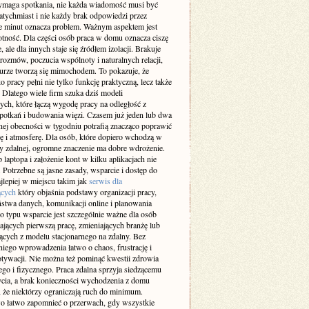
maga spotkania, nie każda wiadomość musi być
atychmiast i nie każdy brak odpowiedzi przez
ie minut oznacza problem. Ważnym aspektem jest
otność. Dla części osób praca w domu oznacza ciszę
e, ale dla innych staje się źródłem izolacji. Brakuje
rozmów, poczucia wspólnoty i naturalnych relacji,
iurze tworzą się mimochodem. To pokazuje, że
 pracy pełni nie tylko funkcję praktyczną, lecz także
 Dlatego wiele firm szuka dziś modeli
ch, które łączą wygodę pracy na odległość z
spotkań i budowania więzi. Czasem już jeden lub dwa
nej obecności w tygodniu potrafią znacząco poprawić
ę i atmosferę. Dla osób, które dopiero wchodzą w
cy zdalnej, ogromne znaczenie ma dobre wdrożenie.
laptopa i założenie kont w kilku aplikacjach nie
 Potrzebne są jasne zasady, wsparcie i dostęp do
jlepiej w miejscu takim jak
serwis dla
ących
który objaśnia podstawy organizacji pracy,
ństwa danych, komunikacji online i planowania
o typu wsparcie jest szczególnie ważne dla osób
ających pierwszą pracę, zmieniających branżę lub
ących z modelu stacjonarnego na zdalny. Bez
iego wprowadzenia łatwo o chaos, frustrację i
tywacji. Nie można też pominąć kwestii zdrowia
go i fizycznego. Praca zdalna sprzyja siedzącemu
ycia, a brak konieczności wychodzenia z domu
 że niektórzy ograniczają ruch do minimum.
 łatwo zapomnieć o przerwach, gdy wszystkie