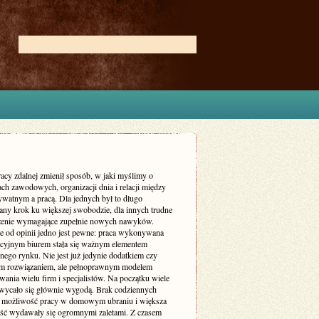
acy zdalnej zmienił sposób, w jaki myślimy o
ch zawodowych, organizacji dnia i relacji między
ywatnym a pracą. Dla jednych był to długo
ny krok ku większej swobodzie, dla innych trudne
enie wymagające zupełnie nowych nawyków.
ie od opinii jedno jest pewne: praca wykonywana
ycyjnym biurem stała się ważnym elementem
nego rynku. Nie jest już jedynie dodatkiem czy
m rozwiązaniem, ale pełnoprawnym modelem
ania wielu firm i specjalistów. Na początku wiele
wycało się głównie wygodą. Brak codziennych
 możliwość pracy w domowym ubraniu i większa
ość wydawały się ogromnymi zaletami. Z czasem