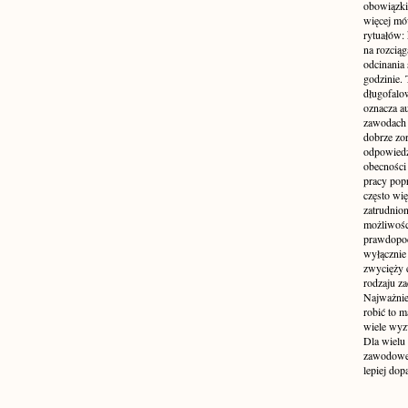
obowiązki
więcej mó
rytuałów:
na rozcią
odcinania
godzinie. 
długofalo
oznacza a
zawodach 
dobrze zo
odpowiedzi
obecności 
pracy popr
często wi
zatrudnio
możliwości
prawdopodo
wyłącznie 
zwycięży 
rodzaju za
Najważniej
robić to m
wiele wyz
Dla wielu
zawodowe 
lepiej do