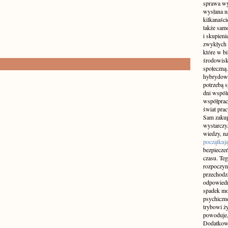
sprawa wy
wysłana n
kilkanaśc
także sam
i skupieni
zwykłych 
które w b
środowisko
społeczną.
hybrydowy
potrzebą 
dni wspól
współprac
świat pra
Sam zakup 
wystarczy.
wiedzy, na
początkuj
bezpiecze
czasu. Teg
rozpoczyn
przechodz
odpowiedn
spadek mo
psychiczne
trybowi ż
powoduje,
Dodatkowo