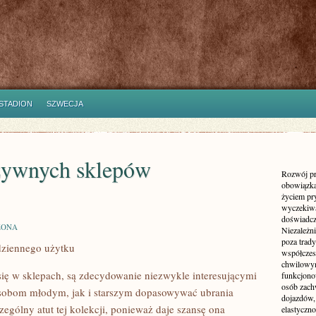
STADION
SZWECJA
uzywnych sklepów
Rozwój pr
obowiązka
życiem pr
wyczekiwa
doświadcz
ZONA
Niezależn
poza trad
odziennego użytku
współczes
chwilowy
ą się w sklepach, są zdecydowanie niezwykle interesującymi
funkcjonow
osób zach
osobom młodym, jak i starszym dopasowywać ubrania
dojazdów,
zególny atut tej kolekcji, ponieważ daje szansę ona
elastyczn