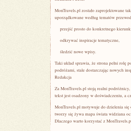
MonTravels.pl zostało zaprojektowane tak,
uporządkowane według tematów przewodn
przejść prosto do konkretnego kierunk
odkrywać inspiracje tematyczne,
śledzić nowe wpisy.
Taki układ sprawia, że strona pełni rolę p
podróżami, stale dostarczając nowych insp
Redakcja
Za MonTravels.pl stoją realni podróżnicy
tekst jest osadzony w doświadczeniu, a c
MonTravels.pl motywuje do dzielenia się
tworzy się żywa mapa świata widziana oc
Dlaczego warto korzystać z MonTravels.p