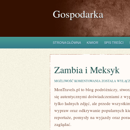
Gospodarka
STRONA GŁÓWNA
KIWIOR
SPIS TREŚCI
Zambia i Meksyk
ZAMBIA
MOŻLIWOŚĆ KOMENTOWANIA
ZOSTAŁA WYŁĄC
I
MonTravels.pl to blog podróżniczy, stwor
MEKSYK
się autentycznymi doświadczeniami z wypr
tylko ładnych zdjęć, ale przede wszystk
wypraw oraz odkrywanie popularnych kie
reportaże, pomysły na wyjazdy oraz porad
zaglądać.