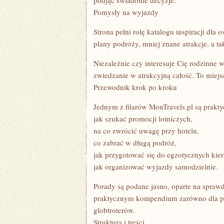
podjąć świadome decyzje.
Pomysły na wyjazdy
Strona pełni rolę katalogu inspiracji dla 
plany podróży, mniej znane atrakcje, a t
Niezależnie czy interesuje Cię rodzinne 
zwiedzanie w atrakcyjną całość. To miejsc
Przewodnik krok po kroku
Jednym z filarów MonTravels.pl są prakty
jak szukać promocji lotniczych,
na co zwrócić uwagę przy hotelu,
co zabrać w długą podróż,
jak przygotować się do egzotycznych kie
jak organizować wyjazdy samodzielnie.
Porady są podane jasno, oparte na spraw
praktycznym kompendium zarówno dla po
globtroterów.
Struktura i treści