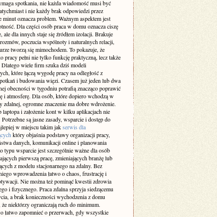
maga spotkania, nie każda wiadomość musi być
atychmiast i nie każdy brak odpowiedzi przez
ie minut oznacza problem. Ważnym aspektem jest
otność. Dla części osób praca w domu oznacza ciszę
e, ale dla innych staje się źródłem izolacji. Brakuje
rozmów, poczucia wspólnoty i naturalnych relacji,
iurze tworzą się mimochodem. To pokazuje, że
 pracy pełni nie tylko funkcję praktyczną, lecz także
 Dlatego wiele firm szuka dziś modeli
ch, które łączą wygodę pracy na odległość z
spotkań i budowania więzi. Czasem już jeden lub dwa
nej obecności w tygodniu potrafią znacząco poprawić
ę i atmosferę. Dla osób, które dopiero wchodzą w
cy zdalnej, ogromne znaczenie ma dobre wdrożenie.
laptopa i założenie kont w kilku aplikacjach nie
 Potrzebne są jasne zasady, wsparcie i dostęp do
jlepiej w miejscu takim jak
serwis dla
ących
który objaśnia podstawy organizacji pracy,
ństwa danych, komunikacji online i planowania
o typu wsparcie jest szczególnie ważne dla osób
ających pierwszą pracę, zmieniających branżę lub
ących z modelu stacjonarnego na zdalny. Bez
iego wprowadzenia łatwo o chaos, frustrację i
tywacji. Nie można też pominąć kwestii zdrowia
go i fizycznego. Praca zdalna sprzyja siedzącemu
ycia, a brak konieczności wychodzenia z domu
 że niektórzy ograniczają ruch do minimum.
 łatwo zapomnieć o przerwach, gdy wszystkie