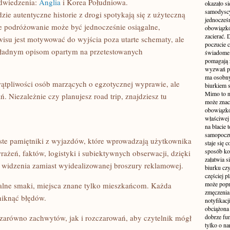
odwiedzenia:
Anglia
i Korea Południowa.
okazało si
samodyscy
zie autentyczne historie z drogi spotykają się z użyteczną
jednocześ
że podróżowanie może być jednocześnie osiągalne,
obowiązkó
zacierać. 
isu jest motywować do wyjścia poza utarte schematy, ale
poczucie c
okładnym opisom opartym na przetestowanych
świadome 
pomagają 
wyzwań pra
ma osobny
wątpliwości osób marzących o egzotycznej wyprawie, ale
biurkiem s
Mimo to n
. Niezależnie czy planujesz road trip, znajdziesz tu
może zna
obowiązkó
właściwej
na blacie 
samopoczu
iste pamiętniki z wyjazdów, które wprowadzają użytkownika
staje się 
sposób ko
rażeń, faktów, logistyki i subiektywnych obserwacji, dzięki
załatwia s
 widzenia zamiast wyidealizowanej broszury reklamowej.
biurku czy
częściej p
może popr
kalne smaki, miejsca znane tylko mieszkańcom. Każda
zmęczenia
uniknąć błędów.
notyfikacj
obciążona 
y zarówno zachwytów, jak i rozczarowań, aby czytelnik mógł
dobrze fu
tylko o na