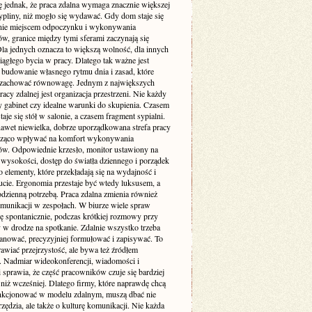
ę jednak, że praca zdalna wymaga znacznie większej
pliny, niż mogło się wydawać. Gdy dom staje się
nie miejscem odpoczynku i wykonywania
w, granice między tymi sferami zaczynają się
Dla jednych oznacza to większą wolność, dla innych
iągłego bycia w pracy. Dlatego tak ważne jest
budowanie własnego rytmu dnia i zasad, które
zachować równowagę. Jednym z największych
cy zdalnej jest organizacja przestrzeni. Nie każdy
 gabinet czy idealne warunki do skupienia. Czasem
taje się stół w salonie, a czasem fragment sypialni.
awet niewielka, dobrze uporządkowana strefa pracy
cząco wpływać na komfort wykonywania
w. Odpowiednie krzesło, monitor ustawiony na
 wysokości, dostęp do światła dziennego i porządek
to elementy, które przekładają się na wydajność i
cie. Ergonomia przestaje być wtedy luksusem, a
codzienną potrzebą. Praca zdalna zmienia również
munikacji w zespołach. W biurze wiele spraw
ię spontanicznie, podczas krótkiej rozmowy przy
 w drodze na spotkanie. Zdalnie wszystko trzeba
lanować, precyzyjniej formułować i zapisywać. To
awiać przejrzystość, ale bywa też źródłem
. Nadmiar wideokonferencji, wiadomości i
i sprawia, że część pracowników czuje się bardziej
niż wcześniej. Dlatego firmy, które naprawdę chcą
nkcjonować w modelu zdalnym, muszą dbać nie
rzędzia, ale także o kulturę komunikacji. Nie każda