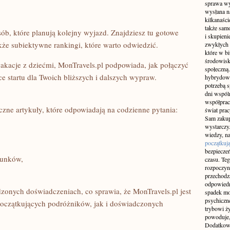
sprawa wy
wysłana n
kilkanaśc
także sam
osób, które planują kolejny wyjazd. Znajdziesz tu gotowe
i skupieni
akże subiektywne rankingi, które warto odwiedzić.
zwykłych 
które w b
środowisko
wakacje z dziećmi, MonTravels.pl podpowiada, jak połączyć
społeczną.
e startu dla Twoich bliższych i dalszych wypraw.
hybrydowy
potrzebą 
dni wspól
współprac
czne artykuły, które odpowiadają na codzienne pytania:
świat pra
Sam zakup 
wystarczy.
wiedzy, na
początkuj
bezpiecze
runków,
czasu. Teg
rozpoczyn
przechodz
odpowiedn
dzonych doświadczeniach, co sprawia, że MonTravels.pl jest
spadek mo
psychiczne
czątkujących podróżników, jak i doświadczonych
trybowi ż
powoduje,
Dodatkowo