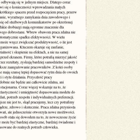
 odbywają się w jednym miejscu. Dlatego coraz
wi się o konieczności wprowadzania małych
 krótkiego spaceru przed rozpoczęciem pracy, przerw
ganie, wyraźnego zamykania dnia zawodowego i
 się od służbowych komunikatorów po określonej
Takie drobiazgi mają ogromne znaczenie dla
wego dobrostanu. Wbrew obawom praca zdalna nie
utomatycznie spadku efektywności. W wielu
może wręcz zwiększać produktywność, o ile jest
rganizowana. Kluczem okazuje się zaufanie,
alność i skupienie na efektach, a nie na samej
przed ekranem. Firmy, które potrafią mierzyć jakość
zez rezultaty, zyskują bardziej samodzielne zespoły i
ększe zaangażowanie pracowników. Z kolei osoby
ne mają szansę lepiej dopasować rytm dnia do swoich
 i stylu działania. Przyszłość pracy
bnie nie będzie ani całkowicie zdalna, ani
stacjonarna. Coraz więcej wskazuje na to, że
elastyczność i umiejętność dopasowania modelu do
dań, potrzeb zespołu i indywidualnych preferencji.
sze nie jest to, skąd pracujemy, lecz czy potrafimy
ądrze, zdrowo i skutecznie. Praca zdalna przyniosła
wań, ale jednocześnie otworzyła nowe możliwości.
 osób stała się dowodem na to, że nowoczesne życie
może być bardziej elastyczne, bardziej świadome i
pasowane do realnych potrzeb człowieka.