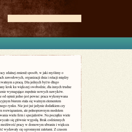
acy zdalnej zmienił sposób, w jaki myślimy o
ch zawodowych, organizacji dnia i relacji między
ywatnym a pracą. Dla jednych był to długo
ny krok ku większej swobodzie, dla innych trudne
enie wymagające zupełnie nowych nawyków.
ie od opinii jedno jest pewne: praca wykonywana
ycyjnym biurem stała się ważnym elementem
nego rynku. Nie jest już jedynie dodatkiem czy
m rozwiązaniem, ale pełnoprawnym modelem
ania wielu firm i specjalistów. Na początku wiele
wycało się głównie wygodą. Brak codziennych
 możliwość pracy w domowym ubraniu i większa
ość wydawały się ogromnymi zaletami. Z czasem