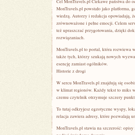
Cel MonTravels.pl Ciekawe państwa do 
MonTravels.pl powstało jako platforma, gd
wiedzą. Autorzy i redakcja opowiadają, 
zrównoważone i pełne emocji. Celem serw
też upraszczać przygotowania, dzięki d
rozwiązaniach.
MonTravels.pl to portal, która rozwiewa 
także tych, którzy szukają nowych wyzwań
esencję zamiast ogólników.
Historie z drogi
W sercu MonTravels.pl znajdują się osob
w klimat regionów. Każdy tekst to miks w
czemu czytelnik otrzymuje szczery punkt
To tutaj odkryjesz egzotyczne wyspy, lo
relacja zawiera adresy, które pozwalają 
MonTravels.pl stawia na szczerość: opis