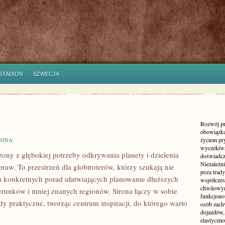
STADION
SZWECJA
Rozwój pr
obowiązka
życiem pr
ZONA
wyczekiwa
zony z głębokiej potrzeby odkrywania planety i dzielenia
doświadcz
Niezależn
aw. To przestrzeń dla globtroterów, którzy szukają nie
poza trad
im konkretnych porad ułatwiających planowanie dłuższych
współczes
chwilowy
runków i mniej znanych regionów. Strona łączy w sobie
funkcjonow
y praktyczne, tworząc centrum inspiracji, do którego warto
osób zach
dojazdów,
elastyczn