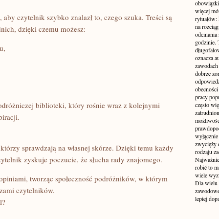
obowiązki
więcej mó
 aby czytelnik szybko znalazł to, czego szuka. Treści są
rytuałów:
na rozcią
ich, dzięki czemu możesz:
odcinania
godzinie. 
u,
długofalo
oznacza a
zawodach 
dobrze zo
odpowiedzi
obecności 
pracy popr
odróżniczej biblioteki, który rośnie wraz z kolejnymi
często wi
zatrudnio
iracji.
możliwości
prawdopodo
wyłącznie 
zwycięży 
, którzy sprawdzają na własnej skórze. Dzięki temu każdy
rodzaju za
zytelnik zyskuje poczucie, że słucha rady znajomego.
Najważniej
robić to m
wiele wyz
 opiniami, tworząc społeczność podróżników, w którym
Dla wielu
zami czytelników.
zawodowe 
lepiej do
l?