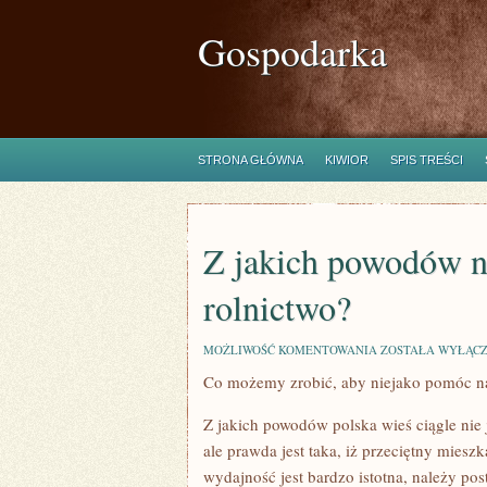
Gospodarka
STRONA GŁÓWNA
KIWIOR
SPIS TREŚCI
Z jakich powodów n
rolnictwo?
Z
MOŻLIWOŚĆ KOMENTOWANIA
ZOSTAŁA WYŁĄC
JAKICH
Co możemy zrobić, aby niejako pomóc n
POWODÓW
NALEŻY
UNOWOCZEŚNIĆ
Z jakich powodów polska wieś ciągle nie
POLSKIE
ROLNICTWO?
ale prawda jest taka, iż przeciętny mieszk
wydajność jest bardzo istotna, należy pos