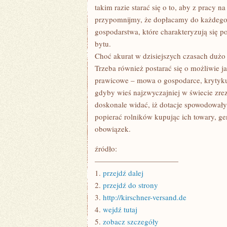
takim razie starać się o to, aby z pracy n
przypomnijmy, że dopłacamy do każdego r
gospodarstwa, które charakteryzują się p
bytu.
Choć akurat w dzisiejszych czasach dużo
Trzeba również postarać się o możliwie j
prawicowe – mowa o gospodarce, krytykuj
gdyby wieś najzwyczajniej w świecie zre
doskonale widać, iż dotacje spowodowały,
popierać rolników kupując ich towary, ge
obowiązek.
źródło:
———————————
1.
przejdź dalej
2.
przejdź do strony
3.
http://kirschner-versand.de
4.
wejdź tutaj
5.
zobacz szczegóły