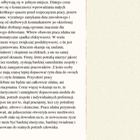
 odbywają się w jednym miejscu. Dlatego coraz
wi się o konieczności wprowadzania małych
 krótkiego spaceru przed rozpoczęciem pracy, przerw
ganie, wyraźnego zamykania dnia zawodowego i
 się od służbowych komunikatorów po określonej
Takie drobiazgi mają ogromne znaczenie dla
wego dobrostanu. Wbrew obawom praca zdalna nie
utomatycznie spadku efektywności. W wielu
może wręcz zwiększać produktywność, o ile jest
rganizowana. Kluczem okazuje się zaufanie,
alność i skupienie na efektach, a nie na samej
przed ekranem. Firmy, które potrafią mierzyć jakość
zez rezultaty, zyskują bardziej samodzielne zespoły i
ększe zaangażowanie pracowników. Z kolei osoby
ne mają szansę lepiej dopasować rytm dnia do swoich
 i stylu działania. Przyszłość pracy
bnie nie będzie ani całkowicie zdalna, ani
stacjonarna. Coraz więcej wskazuje na to, że
elastyczność i umiejętność dopasowania modelu do
dań, potrzeb zespołu i indywidualnych preferencji.
sze nie jest to, skąd pracujemy, lecz czy potrafimy
ądrze, zdrowo i skutecznie. Praca zdalna przyniosła
wań, ale jednocześnie otworzyła nowe możliwości.
 osób stała się dowodem na to, że nowoczesne życie
może być bardziej elastyczne, bardziej świadome i
pasowane do realnych potrzeb człowieka.