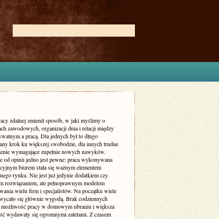
acy zdalnej zmienił sposób, w jaki myślimy o
ch zawodowych, organizacji dnia i relacji między
ywatnym a pracą. Dla jednych był to długo
ny krok ku większej swobodzie, dla innych trudne
enie wymagające zupełnie nowych nawyków.
ie od opinii jedno jest pewne: praca wykonywana
ycyjnym biurem stała się ważnym elementem
nego rynku. Nie jest już jedynie dodatkiem czy
m rozwiązaniem, ale pełnoprawnym modelem
ania wielu firm i specjalistów. Na początku wiele
wycało się głównie wygodą. Brak codziennych
 możliwość pracy w domowym ubraniu i większa
ość wydawały się ogromnymi zaletami. Z czasem