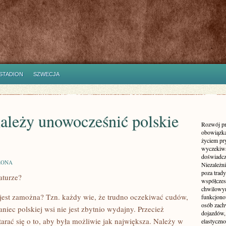
STADION
SZWECJA
ależy unowocześnić polskie
Rozwój pr
obowiązka
życiem pr
wyczekiwa
doświadcz
ZONA
Niezależn
poza trad
aturze?
współczes
chwilowy
 jest zamożna? Tzn. każdy wie, że trudno oczekiwać cudów,
funkcjonow
osób zach
aniec polskiej wsi nie jest zbytnio wydajny. Przecież
dojazdów,
tarać się o to, aby była możliwie jak największa. Należy w
elastyczn