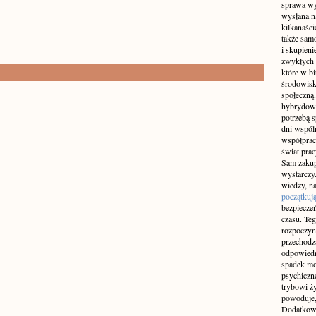
sprawa wy
wysłana n
kilkanaśc
także sam
i skupieni
zwykłych 
które w b
środowisko
społeczną.
hybrydowy
potrzebą 
dni wspól
współprac
świat pra
Sam zakup 
wystarczy.
wiedzy, na
początkuj
bezpiecze
czasu. Teg
rozpoczyn
przechodz
odpowiedn
spadek mo
psychiczne
trybowi ż
powoduje,
Dodatkowo