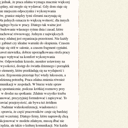
ę jednak, że praca zdalna wymaga znacznie większej
pliny, niż mogło się wydawać. Gdy dom staje się
nie miejscem odpoczynku i wykonywania
w, granice między tymi sferami zaczynają się
Dla jednych oznacza to większą wolność, dla innych
iągłego bycia w pracy. Dlatego tak ważne jest
budowanie własnego rytmu dnia i zasad, które
zachować równowagę. Jednym z największych
cy zdalnej jest organizacja przestrzeni. Nie każdy
 gabinet czy idealne warunki do skupienia. Czasem
taje się stół w salonie, a czasem fragment sypialni.
awet niewielka, dobrze uporządkowana strefa pracy
cząco wpływać na komfort wykonywania
w. Odpowiednie krzesło, monitor ustawiony na
 wysokości, dostęp do światła dziennego i porządek
to elementy, które przekładają się na wydajność i
cie. Ergonomia przestaje być wtedy luksusem, a
codzienną potrzebą. Praca zdalna zmienia również
munikacji w zespołach. W biurze wiele spraw
ię spontanicznie, podczas krótkiej rozmowy przy
 w drodze na spotkanie. Zdalnie wszystko trzeba
lanować, precyzyjniej formułować i zapisywać. To
awiać przejrzystość, ale bywa też źródłem
. Nadmiar wideokonferencji, wiadomości i
i sprawia, że część pracowników czuje się bardziej
niż wcześniej. Dlatego firmy, które naprawdę chcą
nkcjonować w modelu zdalnym, muszą dbać nie
rzędzia, ale także o kulturę komunikacji. Nie każda