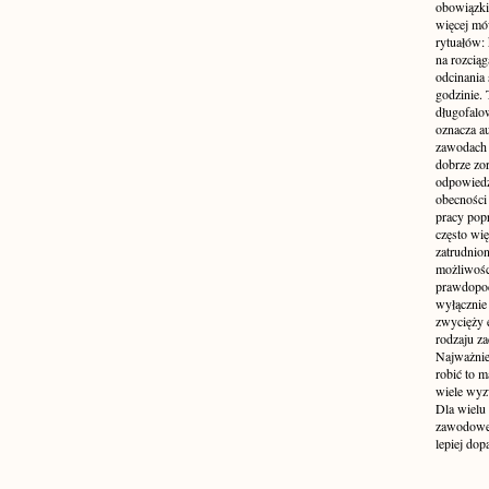
obowiązki
więcej mó
rytuałów:
na rozcią
odcinania
godzinie. 
długofalo
oznacza a
zawodach 
dobrze zo
odpowiedzi
obecności 
pracy popr
często wi
zatrudnio
możliwości
prawdopodo
wyłącznie 
zwycięży 
rodzaju za
Najważniej
robić to m
wiele wyz
Dla wielu
zawodowe 
lepiej do