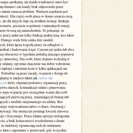
maga spotkania, nie każda wiadomość musi być
atychmiast i nie każdy brak odpowiedzi przez
ie minut oznacza problem. Ważnym aspektem jest
otność. Dla części osób praca w domu oznacza ciszę
e, ale dla innych staje się źródłem izolacji. Brakuje
rozmów, poczucia wspólnoty i naturalnych relacji,
iurze tworzą się mimochodem. To pokazuje, że
 pracy pełni nie tylko funkcję praktyczną, lecz także
 Dlatego wiele firm szuka dziś modeli
ch, które łączą wygodę pracy na odległość z
spotkań i budowania więzi. Czasem już jeden lub dwa
nej obecności w tygodniu potrafią znacząco poprawić
ę i atmosferę. Dla osób, które dopiero wchodzą w
cy zdalnej, ogromne znaczenie ma dobre wdrożenie.
laptopa i założenie kont w kilku aplikacjach nie
 Potrzebne są jasne zasady, wsparcie i dostęp do
jlepiej w miejscu takim jak
serwis dla
ących
który objaśnia podstawy organizacji pracy,
ństwa danych, komunikacji online i planowania
o typu wsparcie jest szczególnie ważne dla osób
ających pierwszą pracę, zmieniających branżę lub
ących z modelu stacjonarnego na zdalny. Bez
iego wprowadzenia łatwo o chaos, frustrację i
tywacji. Nie można też pominąć kwestii zdrowia
go i fizycznego. Praca zdalna sprzyja siedzącemu
ycia, a brak konieczności wychodzenia z domu
 że niektórzy ograniczają ruch do minimum.
 łatwo zapomnieć o przerwach, gdy wszystkie