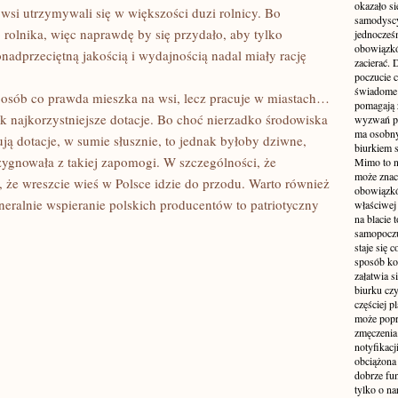
okazało si
a wsi utrzymywali się w większości duzi rolnicy. Bo
samodyscy
olnika, więc naprawdę by się przydało, aby tylko
jednocześ
obowiązkó
onadprzeciętną jakością i wydajnością nadal miały rację
zacierać. 
poczucie c
świadome 
 osób co prawda mieszka na wsi, lecz pracuje w miastach…
pomagają 
ak najkorzystniejsze dotacje. Bo choć nierzadko środowiska
wyzwań pra
ma osobny
ą dotacje, w sumie słusznie, to jednak byłoby dziwne,
biurkiem s
zygnowała z takiej zapomogi. W szczególności, że
Mimo to n
może zna
 że wreszcie wieś w Polsce idzie do przodu. Warto również
obowiązkó
neralnie wspieranie polskich producentów to patriotyczny
właściwej
na blacie 
samopoczu
staje się 
sposób ko
załatwia s
biurku czy
częściej p
może popr
zmęczenia
notyfikacj
obciążona 
dobrze fu
tylko o na