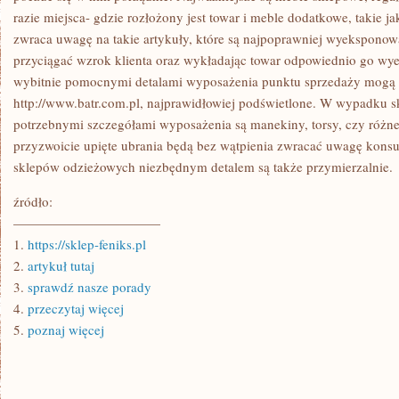
razie miejsca- gdzie rozłożony jest towar i meble dodatkowe, takie jak
zwraca uwagę na takie artykuły, które są najpoprawniej wyekspono
przyciągać wzrok klienta oraz wykładając towar odpowiednio go wy
wybitnie pomocnymi detalami wyposażenia punktu sprzedaży mogą o
http://www.batr.com.pl, najprawidłowiej podświetlone. W wypadku 
potrzebnymi szczegółami wyposażenia są manekiny, torsy, czy różne
przyzwoicie upięte ubrania będą bez wątpienia zwracać uwagę kon
sklepów odzieżowych niezbędnym detalem są także przymierzalnie.
źródło:
———————————
1.
https://sklep-feniks.pl
2.
artykuł tutaj
3.
sprawdź nasze porady
4.
przeczytaj więcej
5.
poznaj więcej