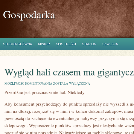
Gospodarka
STRONA GŁÓWNA
KIWIOR
SPIS TREŚCI
STADION
SZWECJA
Wygląd hali czasem ma gigantycz
WYGLĄD
MOŻLIWOŚĆ KOMENTOWANIA
ZOSTAŁA WYŁĄCZONA
HALI
Przeróżne jest przeznaczenie hal. Niekiedy
CZASEM
MA
GIGANTYCZNE
Aby konsument przychodzący do punktu sprzedaży nie wyszedł z nie
ZNACZENIE
nim na dłużej, rozejrzał się w nim i w końcu dokonał zakupów, mus
pewnością do zachęcenia ewentualnego nabywcy przyczynia się urzą
sklepowego. Wyposażenie punktów sprzedaży jest niesłychanie wa
poczuć się w nim porządnie. Najważniejsze są meble sklepowe, regał