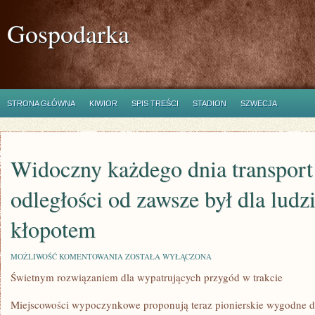
Gospodarka
STRONA GŁÓWNA
KIWIOR
SPIS TREŚCI
STADION
SZWECJA
Widoczny każdego dnia transport 
odległości od zawsze był dla lud
kłopotem
WIDOCZNY
MOŻLIWOŚĆ KOMENTOWANIA
ZOSTAŁA WYŁĄCZONA
KAŻDEGO
Świetnym rozwiązaniem dla wypatrujących przygód w trakcie
DNIA
TRANSPORT
NA
Miejscowości wypoczynkowe proponują teraz pionierskie wygodne 
DALEKIE