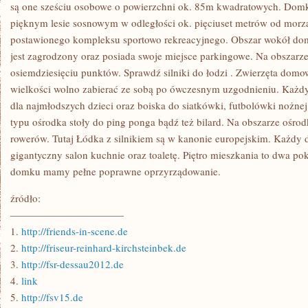
ODLEGŁOŚCI
są one sześciu osobowe o powierzchni ok. 85m kwadratowych. Domk
OD
pięknym lesie sosnowym w odległości ok. pięciuset metrów od morz
ZAWSZE
BYŁ
postawionego kompleksu sportowo rekreacyjnego. Obszar wokół d
DLA
jest zagrodzony oraz posiada swoje miejsce parkingowe. Na obszarze 
LUDZI
WAŻNYM
osiemdziesięciu punktów. Sprawdź silniki do łodzi . Zwierzęta domo
KŁOPOTEM
wielkości wolno zabierać ze sobą po ówczesnym uzgodnieniu. Każdy
dla najmłodszych dzieci oraz boiska do siatkówki, futbolówki nożnej
typu ośrodka stoły do ping ponga bądź też bilard. Na obszarze ośro
rowerów. Tutaj Łódka z silnikiem są w kanonie europejskim. Każdy
gigantyczny salon kuchnie oraz toaletę. Piętro mieszkania to dwa p
domku mamy pełne poprawne oprzyrządowanie.
źródło:
———————————
1.
http://friends-in-scene.de
2.
http://friseur-reinhard-kirchsteinbek.de
3.
http://fsr-dessau2012.de
4.
link
5.
http://fsv15.de