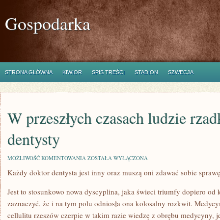
Gospodarka
STRONA GŁÓWNA
KIWIOR
SPIS TREŚCI
STADION
SZWECJA
W przeszłych czasach ludzie rzad
dentysty
W
MOŻLIWOŚĆ KOMENTOWANIA
ZOSTAŁA WYŁĄCZONA
PRZESZŁYCH
Każdy doktor dentysta jest inny oraz muszą oni zdawać sobie spraw
CZASACH
LUDZIE
RZADKO
Jest to stosunkowo nowa dyscyplina, jaka świeci triumfy dopiero od k
CHODZILI
DO
zaznaczyć, że i na tym polu odniosła ona kolosalny rozkwit. Medycy
DENTYSTY
cellulitu rzeszów czerpie w takim razie wiedzę z obrębu medycyny, je