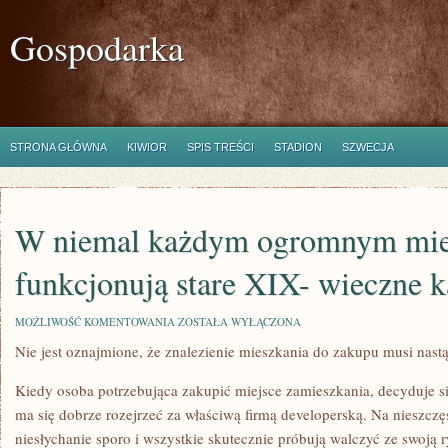
Gospodarka
STRONA GŁÓWNA
KIWIOR
SPIS TREŚCI
STADION
SZWECJA
W niemal każdym ogromnym mieś
funkcjonują stare XIX- wieczne 
W
MOŻLIWOŚĆ KOMENTOWANIA
ZOSTAŁA WYŁĄCZONA
NIEMAL
Nie jest oznajmione, że znalezienie mieszkania do zakupu musi nastą
KAŻDYM
OGROMNYM
MIEŚCIE
Kiedy osoba potrzebująca zakupić miejsce zamieszkania, decyduje s
W
KRAJU
ma się dobrze rozejrzeć za właściwą firmą developerską. Na nieszczęś
FUNKCJONUJĄ
niesłychanie sporo i wszystkie skutecznie próbują walczyć ze swoją 
STARE