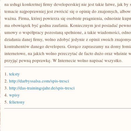
XIX-
na usługi konkretnej firmy developerskiej nie jest takie łatwe, jak 
WIECZNE
temacie najpoprawniej jest zwrócić się o opinię do znajomych, albowi
KAMIENICE
ważna. Firma, której powierza się osobiste pragnienia, odnośnie ku
ma obowiązek być godna zaufania. Koniecznym jest posiadać pewnoś
umowy o współpracy pozostaną spełnione, a takie wiadomości, odno
działania danej firmy, wolno zdobyć jedynie z opinii swoich znajomy
kontrahentów danego developera. Gorąco zapraszamy na domy łomian
internetowe, na jakich wolno przeczytać de facto dużo oraz właśnie w
przyjąć pewną poprawkę. W Internecie wolno napisać wszystko.
1.
teksty
2.
http://darbyssalsa.com/spis-tresci
3.
http://das-trainingsjahr.de/spis-tresci
4.
wpisy
5.
felietony