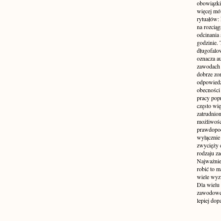
obowiązki
więcej mó
rytuałów:
na rozcią
odcinania
godzinie. 
długofalo
oznacza a
zawodach 
dobrze zo
odpowiedzi
obecności 
pracy popr
często wi
zatrudnio
możliwości
prawdopodo
wyłącznie 
zwycięży 
rodzaju za
Najważniej
robić to m
wiele wyz
Dla wielu
zawodowe 
lepiej do