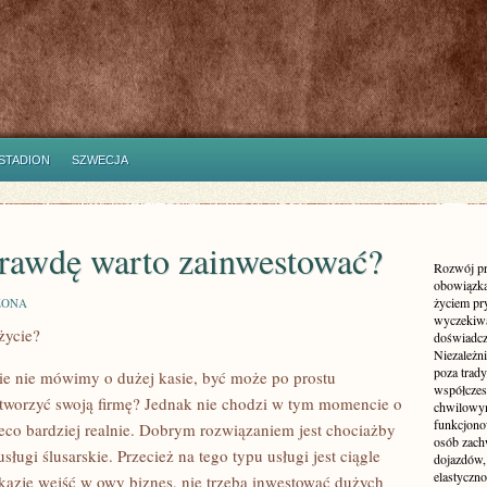
STADION
SZWECJA
prawdę warto zainwestować?
Rozwój pr
obowiązka
życiem pr
ZONA
wyczekiwa
życie?
doświadcz
Niezależn
poza trad
zie nie mówimy o dużej kasie, być może po prostu
współczes
otworzyć swoją firmę? Jednak nie chodzi w tym momencie o
chwilowy
funkcjonow
eco bardziej realnie. Dobrym rozwiązaniem jest chociażby
osób zach
ługi ślusarskie. Przecież na tego typu usługi jest ciągle
dojazdów,
elastyczn
kazję wejść w owy biznes, nie trzeba inwestować dużych