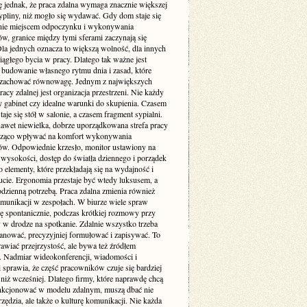
ę jednak, że praca zdalna wymaga znacznie większej
pliny, niż mogło się wydawać. Gdy dom staje się
nie miejscem odpoczynku i wykonywania
w, granice między tymi sferami zaczynają się
Dla jednych oznacza to większą wolność, dla innych
iągłego bycia w pracy. Dlatego tak ważne jest
budowanie własnego rytmu dnia i zasad, które
zachować równowagę. Jednym z największych
cy zdalnej jest organizacja przestrzeni. Nie każdy
 gabinet czy idealne warunki do skupienia. Czasem
taje się stół w salonie, a czasem fragment sypialni.
awet niewielka, dobrze uporządkowana strefa pracy
cząco wpływać na komfort wykonywania
w. Odpowiednie krzesło, monitor ustawiony na
 wysokości, dostęp do światła dziennego i porządek
to elementy, które przekładają się na wydajność i
cie. Ergonomia przestaje być wtedy luksusem, a
codzienną potrzebą. Praca zdalna zmienia również
munikacji w zespołach. W biurze wiele spraw
ię spontanicznie, podczas krótkiej rozmowy przy
 w drodze na spotkanie. Zdalnie wszystko trzeba
lanować, precyzyjniej formułować i zapisywać. To
awiać przejrzystość, ale bywa też źródłem
. Nadmiar wideokonferencji, wiadomości i
i sprawia, że część pracowników czuje się bardziej
niż wcześniej. Dlatego firmy, które naprawdę chcą
nkcjonować w modelu zdalnym, muszą dbać nie
rzędzia, ale także o kulturę komunikacji. Nie każda