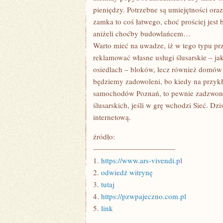
pieniędzy. Potrzebne są umiejętności oraz
zamka to coś łatwego, choć prościej jest
aniżeli choćby budowlańcem…
Warto mieć na uwadze, iż w tego typu pr
reklamować własne usługi ślusarskie – j
osiedlach – bloków, lecz również domów 
będziemy zadowoleni, bo kiedy na przyk
samochodów Poznań, to pewnie zadzwoni 
ślusarskich, jeśli w grę wchodzi Sieć. Dzi
internetową.
źródło:
———————————
1.
https://www.ars-vivendi.pl
2.
odwiedź witrynę
3.
tutaj
4.
https://pzwpajeczno.com.pl
5.
link