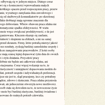
 odbywają się w jednym miejscu. Dlatego coraz
wi się o konieczności wprowadzania małych
 krótkiego spaceru przed rozpoczęciem pracy, przerw
ganie, wyraźnego zamykania dnia zawodowego i
 się od służbowych komunikatorów po określonej
Takie drobiazgi mają ogromne znaczenie dla
wego dobrostanu. Wbrew obawom praca zdalna nie
utomatycznie spadku efektywności. W wielu
może wręcz zwiększać produktywność, o ile jest
rganizowana. Kluczem okazuje się zaufanie,
alność i skupienie na efektach, a nie na samej
przed ekranem. Firmy, które potrafią mierzyć jakość
zez rezultaty, zyskują bardziej samodzielne zespoły i
ększe zaangażowanie pracowników. Z kolei osoby
ne mają szansę lepiej dopasować rytm dnia do swoich
 i stylu działania. Przyszłość pracy
bnie nie będzie ani całkowicie zdalna, ani
stacjonarna. Coraz więcej wskazuje na to, że
elastyczność i umiejętność dopasowania modelu do
dań, potrzeb zespołu i indywidualnych preferencji.
sze nie jest to, skąd pracujemy, lecz czy potrafimy
ądrze, zdrowo i skutecznie. Praca zdalna przyniosła
wań, ale jednocześnie otworzyła nowe możliwości.
 osób stała się dowodem na to, że nowoczesne życie
może być bardziej elastyczne, bardziej świadome i
pasowane do realnych potrzeb człowieka.