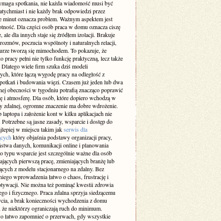
maga spotkania, nie każda wiadomość musi być
atychmiast i nie każdy brak odpowiedzi przez
ie minut oznacza problem. Ważnym aspektem jest
otność. Dla części osób praca w domu oznacza ciszę
e, ale dla innych staje się źródłem izolacji. Brakuje
rozmów, poczucia wspólnoty i naturalnych relacji,
iurze tworzą się mimochodem. To pokazuje, że
 pracy pełni nie tylko funkcję praktyczną, lecz także
 Dlatego wiele firm szuka dziś modeli
ch, które łączą wygodę pracy na odległość z
spotkań i budowania więzi. Czasem już jeden lub dwa
nej obecności w tygodniu potrafią znacząco poprawić
ę i atmosferę. Dla osób, które dopiero wchodzą w
cy zdalnej, ogromne znaczenie ma dobre wdrożenie.
laptopa i założenie kont w kilku aplikacjach nie
 Potrzebne są jasne zasady, wsparcie i dostęp do
jlepiej w miejscu takim jak
serwis dla
ących
który objaśnia podstawy organizacji pracy,
ństwa danych, komunikacji online i planowania
o typu wsparcie jest szczególnie ważne dla osób
ających pierwszą pracę, zmieniających branżę lub
ących z modelu stacjonarnego na zdalny. Bez
iego wprowadzenia łatwo o chaos, frustrację i
tywacji. Nie można też pominąć kwestii zdrowia
go i fizycznego. Praca zdalna sprzyja siedzącemu
ycia, a brak konieczności wychodzenia z domu
 że niektórzy ograniczają ruch do minimum.
 łatwo zapomnieć o przerwach, gdy wszystkie