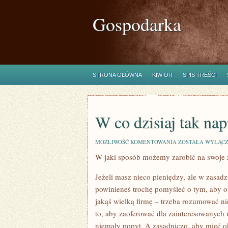
Gospodarka
STRONA GŁÓWNA
KIWIOR
SPIS TREŚCI
W co dzisiaj tak na
W
MOŻLIWOŚĆ KOMENTOWANIA
ZOSTAŁA WYŁĄC
CO
W jaki sposób możemy zarobić na swoje 
DZISIAJ
TAK
NAPRAWDĘ
Jeżeli masz nieco pieniędzy, ale w zasad
WARTO
ZAINWESTOWAĆ?
powinieneś trochę pomyśleć o tym, aby 
jakąś wielką firmę – trzeba rozumować ni
to, aby zaoferować dla zainteresowanych us
niemały popyt. A zasadniczo, aby mieć o