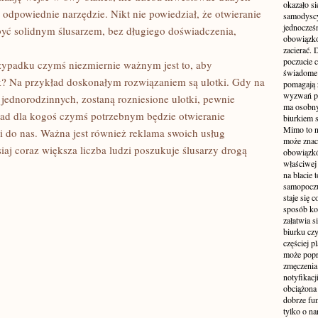
okazało si
 odpowiednie narzędzie. Nikt nie powiedział, że otwieranie
samodyscy
jednocześ
 być solidnym ślusarzem, bez długiego doświadczenia,
obowiązkó
zacierać. 
poczucie c
zypadku czymś niezmiernie ważnym jest to, aby
świadome 
ak? Na przykład doskonałym rozwiązaniem są ulotki. Gdy na
pomagają 
wyzwań pra
jednorodzinnych, zostaną rozniesione ulotki, pewnie
ma osobny
ład dla kogoś czymś potrzebnym będzie otwieranie
biurkiem s
Mimo to n
do nas. Ważna jest również reklama swoich usług
może zna
siaj coraz większa liczba ludzi poszukuje ślusarzy drogą
obowiązkó
właściwej
na blacie 
samopoczu
staje się 
sposób ko
załatwia s
biurku czy
częściej p
może popr
zmęczenia
notyfikacj
obciążona 
dobrze fu
tylko o na