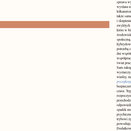
sprawa wy
wysłana n
kilkanaśc
także sam
i skupieni
zwykłych 
które w b
środowisko
społeczną.
hybrydowy
potrzebą 
dni wspól
współprac
świat pra
Sam zakup 
wystarczy.
wiedzy, na
początkuj
bezpiecze
czasu. Teg
rozpoczyn
przechodz
odpowiedn
spadek mo
psychiczne
trybowi ż
powoduje,
Dodatkowo