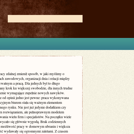
acy zdalnej zmienił sposób, w jaki myślimy o
ch zawodowych, organizacji dnia i relacji między
ywatnym a pracą. Dla jednych był to długo
ny krok ku większej swobodzie, dla innych trudne
enie wymagające zupełnie nowych nawyków.
ie od opinii jedno jest pewne: praca wykonywana
ycyjnym biurem stała się ważnym elementem
nego rynku. Nie jest już jedynie dodatkiem czy
m rozwiązaniem, ale pełnoprawnym modelem
ania wielu firm i specjalistów. Na początku wiele
wycało się głównie wygodą. Brak codziennych
 możliwość pracy w domowym ubraniu i większa
ość wydawały się ogromnymi zaletami. Z czasem