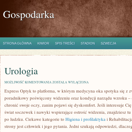
Gospodarka
STRONA GŁÓWNA
KIWIOR
SPIS TREŚCI
STADION
SZWECJA
Urologia
UROLOGIA
MOŻLIWOŚĆ KOMENTOWANIA
ZOSTAŁA WYŁĄCZONA
Express Optyk to platforma, w którym medycyna oka spotyka się z 
poradnikowy poświęcony widzeniu oraz kondycji narządu wzroku – d
chronić swoje oczy, zanim pojawi się dyskomfort. Jeśli interesuje Cię
świat soczewek i nawyki wspierające ostrość widzenia, znajdziesz t
po ludzku. Ciekawe kategorie to
Higiena i profilaktyka
i Rehabilitacja
strony jest człowiek i jego pytania. Jedni szukają odpowiedzi, dlacze