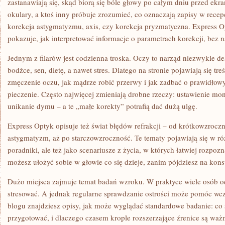
zastanawiają się, skąd biorą się bóle głowy po całym dniu przed ek
okulary, a ktoś inny próbuje zrozumieć, co oznaczają zapisy w rece
korekcja astygmatyzmu, axis, czy korekcja pryzmatyczna. Express Op
pokazuje, jak interpretować informacje o parametrach korekcji, bez n
Jednym z filarów jest codzienna troska. Oczy to narząd niezwykle del
bodźce, sen, dietę, a nawet stres. Dlatego na stronie pojawiają się tre
zmęczenie oczu, jak mądrze robić przerwy i jak zadbać o prawidłow
pieczenie. Często najwięcej zmieniają drobne rzeczy: ustawienie mon
unikanie dymu – a te „małe korekty” potrafią dać dużą ulgę.
Express Optyk opisuje też świat błędów refrakcji – od krótkowzrocz
astygmatyzm, aż po starczowzroczność. Te tematy pojawiają się w ró
poradniki, ale też jako scenariusze z życia, w których łatwiej rozpo
możesz ułożyć sobie w głowie co się dzieje, zanim pójdziesz na konsu
Dużo miejsca zajmuje temat badań wzroku. W praktyce wiele osób od
stresować. A jednak regularne sprawdzanie ostrości może pomóc wc
blogu znajdziesz opisy, jak może wyglądać standardowe badanie: co s
przygotować, i dlaczego czasem krople rozszerzające źrenice są wa