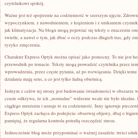
czytelnikowi spokój.
Ważne jest też spojrzenie na codzienność w szerszym ujęciu. Zdrowie
wypoczynkiem, z nawodnieniem, z krążeniem i z unikaniem czynników
jak klimatyzacja. Na blogu mogą pojawiać się teksty o znaczeniu o
świetle, a nawet o tym, jak dbać o oczy podczas długich tras, gdy zmi
ryzyko zmęczenia.
Charakter Express Optyk można opisać jako pomocny. To nie jest her
przewodnik po temacie. Teksty mogą prowadzić czytelnika przez tem
wprowadzenia, przez częste pytania, aż po rozwiązania. Dzięki temu 
działania mają sens, a co jest tylko ładną obietnicą.
Jednym z celów tej strony jest budowanie świadomości w obszarze 
czasie odkrywa, że ich „normalne” widzenie wcale nie było idealne. 
ciągłego mrużenia i uznaje to za codzienność. Inny ignoruje pieczeni
Express Optyk zachęca do podejścia: obserwuj objawy, dbaj o higienę
pamiętaj, że regularna kontrola potrafią oszczędzić stresu.
Jednocześnie blog może przypominać o ważnej zasadzie: treści edu