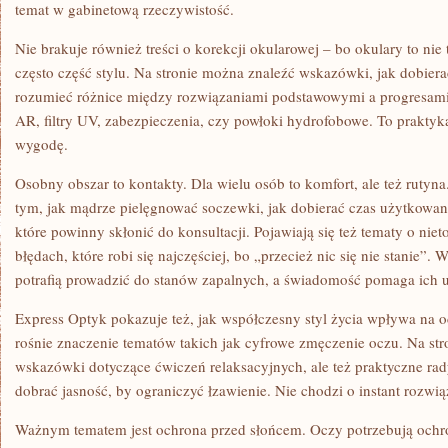
temat w gabinetową rzeczywistość.
Nie brakuje również treści o korekcji okularowej – bo okulary to nie 
często część stylu. Na stronie można znaleźć wskazówki, jak dobierać
rozumieć różnice między rozwiązaniami podstawowymi a progresami
AR, filtry UV, zabezpieczenia, czy powłoki hydrofobowe. To praktyka
wygodę.
Osobny obszar to kontakty. Dla wielu osób to komfort, ale też rutyna
tym, jak mądrze pielęgnować soczewki, jak dobierać czas użytkowan
które powinny skłonić do konsultacji. Pojawiają się też tematy o niet
błędach, które robi się najczęściej, bo „przecież nic się nie stanie”.
potrafią prowadzić do stanów zapalnych, a świadomość pomaga ich 
Express Optyk pokazuje też, jak współczesny styl życia wpływa na o
rośnie znaczenie tematów takich jak cyfrowe zmęczenie oczu. Na str
wskazówki dotyczące ćwiczeń relaksacyjnych, ale też praktyczne rady:
dobrać jasność, by ograniczyć łzawienie. Nie chodzi o instant rozwiąz
Ważnym tematem jest ochrona przed słońcem. Oczy potrzebują ochron