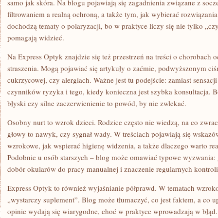
samo jak skóra. Na blogu pojawiają się zagadnienia związane z soc
filtrowaniem a realną ochroną, a także tym, jak wybierać rozwiązan
dochodzą tematy o polaryzacji, bo w praktyce liczy się nie tylko „cz
pomagają widzieć.
Na Express Optyk znajdzie się też przestrzeń na treści o chorobach 
straszenia. Mogą pojawiać się artykuły o zaćmie, podwyższonym ciśn
cukrzycowej, czy alergiach. Ważne jest tu podejście: zamiast sensacj
czynników ryzyka i tego, kiedy konieczna jest szybka konsultacja. B
błyski czy silne zaczerwienienie to powód, by nie zwlekać.
Osobny nurt to wzrok dzieci. Rodzice często nie wiedzą, na co zwra
głowy to nawyk, czy sygnał wady. W treściach pojawiają się wskaz
wzrokowe, jak wspierać higienę widzenia, a także dlaczego warto r
Podobnie u osób starszych – blog może omawiać typowe wyzwania: 
dobór okularów do pracy manualnej i znaczenie regularnych kontroli
Express Optyk to również wyjaśnianie półprawd. W tematach wzrok
„wystarczy suplement”. Blog może tłumaczyć, co jest faktem, a co 
opinie wydają się wiarygodne, choć w praktyce wprowadzają w błąd. 