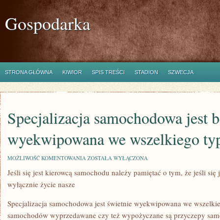
Gospodarka
STRONA GŁÓWNA
KIWIOR
SPIS TREŚCI
STADION
SZWECJA
Specjalizacja samochodowa jest b
wyekwipowana we wszelkiego ty
SPECJALIZACJA
MOŻLIWOŚĆ KOMENTOWANIA
ZOSTAŁA WYŁĄCZONA
SAMOCHODOWA
Jeśli się jest kierowcą samochodu należy pamiętać o tym, że jeśli się j
JEST
BEZBŁĘDNIE
wyłącznie życie nasze
WYEKWIPOWANA
WE
WSZELKIEGO
Specjalizacja samochodowa jest świetnie wyekwipowana we wszelkie
TYPU
samochodów wyprzedawane czy też wypożyczane są przyczepy sam
POJAZDY