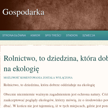
Gospodarka
STRONA GŁÓWNA
KIWIOR
SPIS TREŚCI
STADION
SZWECJA
Rolnictwo, to dziedzina, która do
na ekologię
ROLNICTWO,
MOŻLIWOŚĆ KOMENTOWANIA
ZOSTAŁA WYŁĄCZONA
TO
Rolnictwo, to dziedzina, która dobrze oddziałuje na ekologię
DZIEDZINA,
KTÓRA
DOBRZE
Obecnie niezmiernie ważnym zagadnieniem jest ochrona natury. Cóż,
ODDZIAŁUJE
NA
zaakceptować poglądy ekologów, którzy mówią, że o środowisko 
EKOLOGIĘ
dbać. W końcu nie jest tajemnicą, iż w tych miejscach, gdzie jest p