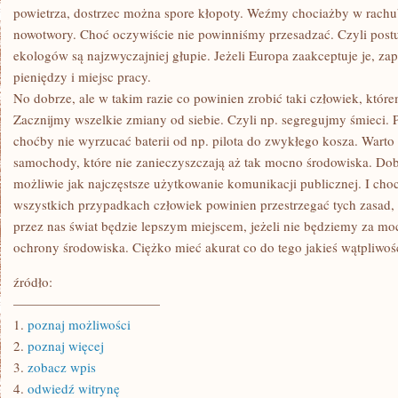
powietrza, dostrzec można spore kłopoty. Weźmy chociażby w rach
nowotwory. Choć oczywiście nie powinniśmy przesadzać. Czyli post
ekologów są najzwyczajniej głupie. Jeżeli Europa zaakceptuje je, z
pieniędzy i miejsc pracy.
No dobrze, ale w takim razie co powinien zrobić taki człowiek, któr
Zacznijmy wszelkie zmiany od siebie. Czyli np. segregujmy śmieci.
choćby nie wyrzucać baterii od np. pilota do zwykłego kosza. Warto
samochody, które nie zanieczyszczają aż tak mocno środowiska. Do
możliwie jak najczęstsze użytkowanie komunikacji publicznej. I choc
wszystkich przypadkach człowiek powinien przestrzegać tych zasad,
przez nas świat będzie lepszym miejscem, jeżeli nie będziemy za m
ochrony środowiska. Ciężko mieć akurat co do tego jakieś wątpliwoś
źródło:
———————————
1.
poznaj możliwości
2.
poznaj więcej
3.
zobacz wpis
4.
odwiedź witrynę