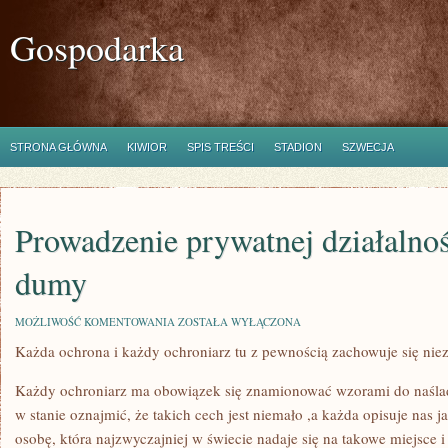
Gospodarka
STRONA GŁÓWNA
KIWIOR
SPIS TREŚCI
STADION
SZWECJA
Prowadzenie prywatnej działalnoś
dumy
PROWADZENIE
MOŻLIWOŚĆ KOMENTOWANIA
ZOSTAŁA WYŁĄCZONA
PRYWATNEJ
Każda ochrona i każdy ochroniarz tu z pewnością zachowuje się nie
DZIAŁALNOŚCI,
TO
POWÓD
Każdy ochroniarz ma obowiązek się znamionować wzorami do naślado
DO
DUMY
w stanie oznajmić, że takich cech jest niemało ,a każda opisuje nas 
osobę, która najzwyczajniej w świecie nadaje się na takowe miejsce