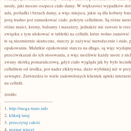
urody, jaki mocno oszpeca ciało damy. W większości wypadków doty
uda, pośladki i brzuch damy, a więc miejsca, jakie są dla kobiety bard
porą trudno jest zamaskować ciało, pokryte cellulitem. Są różne me
różne maści, kremy, balsamy i masażery, jednakże nie zawsze te rze
związku z tym ulokować w tabletki na cellulit, które wolno zamówić w
te są niezmiernie skuteczne, starczy je zażywać metodycznie i stale, 
opakowaniu. Malutkie opakowanie starcza na długo, są więc wydajne
przeciwskazań do ich stosowania, a więc możliwie każdy może z nich k
zwany skórką pomarańczową, gdyż ciało wygląda jak by było leciut
cellulitem od środka, jest nader efektywna, dużo wybitniej niż w 
zewnątrz. Zatwierdza to wiele zadowolonych klientek apteki interneto
na cellulit.
źródło:
———————————
1.
http://mega-trans.info
2.
kliknij tutaj
3.
przeczytaj całość
4.
poznaj więcej