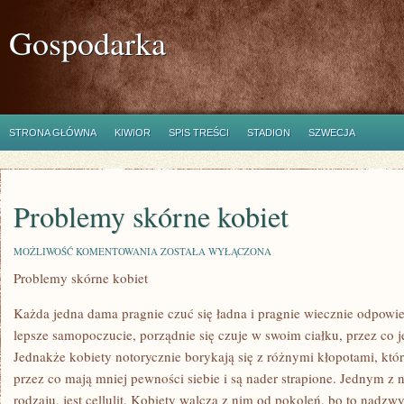
Gospodarka
STRONA GŁÓWNA
KIWIOR
SPIS TREŚCI
STADION
SZWECJA
Problemy skórne kobiet
PROBLEMY
MOŻLIWOŚĆ KOMENTOWANIA
ZOSTAŁA WYŁĄCZONA
SKÓRNE
Problemy skórne kobiet
KOBIET
Każda jedna dama pragnie czuć się ładna i pragnie wiecznie odpowi
lepsze samopoczucie, porządnie się czuje w swoim ciałku, przez co je
Jednakże kobiety notorycznie borykają się z różnymi kłopotami, które
przez co mają mniej pewności siebie i są nader strapione. Jednym z 
rodzaju, jest cellulit. Kobiety walczą z nim od pokoleń, bo to nadzw