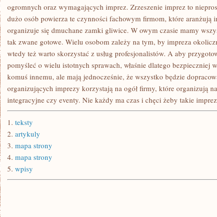
ogromnych oraz wymagających imprez. Zrzeszenie imprez to nieprost
dużo osób powierza te czynności fachowym firmom, które aranżują im
organizuje się dmuchane zamki gliwice. W owym czasie mamy wszys
tak zwane gotowe. Wielu osobom zależy na tym, by impreza okolic
wtedy też warto skorzystać z usług profesjonalistów. A aby przygo
pomyśleć o wielu istotnych sprawach, właśnie dlatego bezpieczniej 
komuś innemu, ale mają jednocześnie, że wszystko będzie dopracowa
organizujących imprezy korzystają na ogół firmy, które organizują n
integracyjne czy eventy. Nie każdy ma czas i chęci żeby takie impre
1.
teksty
2.
artykuly
3.
mapa strony
4.
mapa strony
5.
wpisy