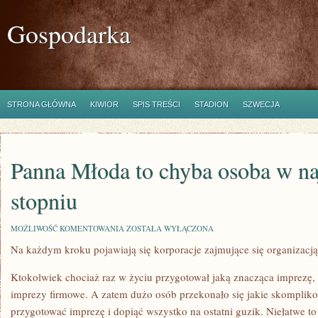
Gospodarka
STRONA GŁÓWNA
KIWIOR
SPIS TREŚCI
STADION
SZWECJA
Panna Młoda to chyba osoba w n
stopniu
PANNA
MOŻLIWOŚĆ KOMENTOWANIA
ZOSTAŁA WYŁĄCZONA
MŁODA
Na każdym kroku pojawiają się korporacje zajmujące się organizacj
TO
CHYBA
OSOBA
Ktokolwiek chociaż raz w życiu przygotował jaką znacząca imprezę, 
W
NAJWIĘKSZYM
imprezy firmowe. A zatem dużo osób przekonało się jakie skompliko
STOPNIU
przygotować imprezę i dopiąć wszystko na ostatni guzik. Niełatwe 