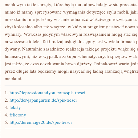
KONIEC
meblowym takie sprzęty, które będą mu odpowiadały w stu procentach
POPRZEDNICH
mimo iż mamy sprecyzowane wymagania dotyczące stylu mebli, jaki
mieszkaniu, nie jesteśmy w stanie odnaleźć właściwego rozwiązania
zbyt kolosalne albo też wnętrze, w którym pragniemy ustawić nowo
wymiary. Wówczas jedynym właściwym rozwiązaniem mogą stać się
nowoczesne fotele. Taki rodzaj usługi dostępny jest w wielu firmach
dywany. Naturalnie zasadniczo realizacja takiego projektu wiąże si
finansowymi, niż w wypadku zakupu schematycznych sprzętów w sk
jest także, że czas oczekiwania bywa dłuższy. Jednakowoż warto je
przez długie lata będziemy mogli nasycać się ładną aranżacją wnętrz
meblami.
1.
http://depressionandyou.com/spis-tresci
2.
http://der-japangarten.de/spis-tresci
3.
teksty
4.
felietony
5.
http://dereinzige20.de/spis-tresci