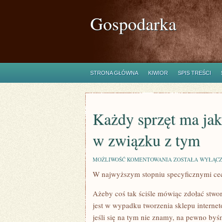
Gospodarka
STRONA GŁÓWNA
KIWIOR
SPIS TREŚCI
Każdy sprzęt ma jak
w związku z tym
KAŻDY
MOŻLIWOŚĆ KOMENTOWANIA
ZOSTAŁA WYŁĄC
SPRZĘT
W najwyższym stopniu specyficznymi cech
MA
JAKIEŚ
POZYTYWY
Ażeby coś tak ściśle mówiąc zdołać stwor
JAK
I
jest w wypadku tworzenia sklepu interne
MINUSY,
jeśli się na tym nie znamy, na pewno byś
A