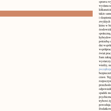
sprawa wy
wysłana n
kilkanaśc
także sam
i skupieni
zwykłych 
które w b
środowisko
społeczną.
hybrydowy
potrzebą 
dni wspól
współprac
świat pra
Sam zakup 
wystarczy.
wiedzy, na
początkuj
bezpiecze
czasu. Teg
rozpoczyn
przechodz
odpowiedn
spadek mo
psychiczne
trybowi ż
powoduje,
Dodatkowo