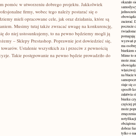
okazało si
nam pomóc w utworzeniu dobrego projektu. Jakkolwiek
samodyscy
ofesjonalne firmy, wobec tego należy postarać się o
jednocześ
obowiązkó
ziemy mieli opracowane cele, jak oraz działania, które są
zacierać. 
ałaniem. Musimy tutaj także zwracać uwagę na konkurencję,
poczucie c
świadome 
e się do niej ustosunkujemy, to na pewno będziemy mogli ją
pomagają 
żemy – Sklepy Prestashop. Poprawnie jest dowiedzieć się,
wyzwań pra
ma osobny
 towarów. Ustalenie wszystkich za i przeciw z pewnością
biurkiem s
cyzje. Takie postępowanie na pewno będzie prowadziło do
Mimo to n
może zna
obowiązkó
właściwej
na blacie 
samopoczu
staje się 
sposób ko
załatwia s
biurku czy
częściej p
może popr
zmęczenia
notyfikacj
obciążona 
dobrze fu
tylko o na