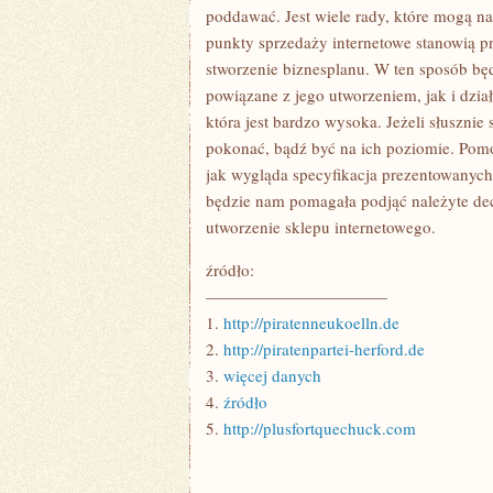
W
poddawać. Jest wiele rady, które mogą 
ZWIĄZKU
punkty sprzedaży internetowe stanowią pr
Z
TYM
stworzenie biznesplanu. W ten sposób będ
powiązane z jego utworzeniem, jak i dzi
która jest bardzo wysoka. Jeżeli słuszni
pokonać, bądź być na ich poziomie. Pomo
jak wygląda specyfikacja prezentowanych
będzie nam pomagała podjąć należyte de
utworzenie sklepu internetowego.
źródło:
———————————
1.
http://piratenneukoelln.de
2.
http://piratenpartei-herford.de
3.
więcej danych
4.
źródło
5.
http://plusfortquechuck.com