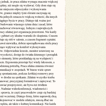
ę jednak, że praca zdalna wymaga znacznie większej
pliny, niż mogło się wydawać. Gdy dom staje się
nie miejscem odpoczynku i wykonywania
w, granice między tymi sferami zaczynają się
Dla jednych oznacza to większą wolność, dla innych
iągłego bycia w pracy. Dlatego tak ważne jest
budowanie własnego rytmu dnia i zasad, które
zachować równowagę. Jednym z największych
cy zdalnej jest organizacja przestrzeni. Nie każdy
 gabinet czy idealne warunki do skupienia. Czasem
taje się stół w salonie, a czasem fragment sypialni.
awet niewielka, dobrze uporządkowana strefa pracy
cząco wpływać na komfort wykonywania
w. Odpowiednie krzesło, monitor ustawiony na
 wysokości, dostęp do światła dziennego i porządek
to elementy, które przekładają się na wydajność i
cie. Ergonomia przestaje być wtedy luksusem, a
codzienną potrzebą. Praca zdalna zmienia również
munikacji w zespołach. W biurze wiele spraw
ię spontanicznie, podczas krótkiej rozmowy przy
 w drodze na spotkanie. Zdalnie wszystko trzeba
lanować, precyzyjniej formułować i zapisywać. To
awiać przejrzystość, ale bywa też źródłem
. Nadmiar wideokonferencji, wiadomości i
i sprawia, że część pracowników czuje się bardziej
niż wcześniej. Dlatego firmy, które naprawdę chcą
nkcjonować w modelu zdalnym, muszą dbać nie
rzędzia, ale także o kulturę komunikacji. Nie każda