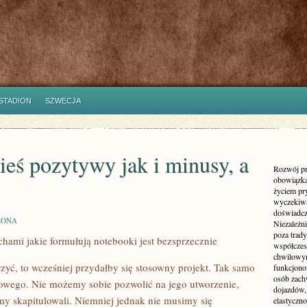
STADION
SZWECJA
ieś pozytywy jak i minusy, a
Rozwój pr
obowiązka
życiem pr
wyczekiwa
doświadcz
ZONA
Niezależn
poza trad
ami jakie formułują notebooki jest bezsprzecznie
współczes
chwilowy
zyć, to wcześniej przydałby się stosowny projekt. Tak samo
funkcjonow
osób zach
towego. Nie możemy sobie pozwolić na jego utworzenie,
dojazdów,
my skapitulowali. Niemniej jednak nie musimy się
elastyczn