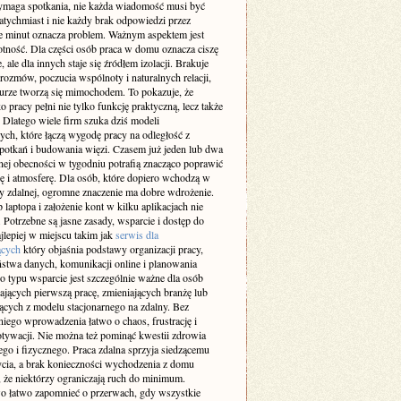
maga spotkania, nie każda wiadomość musi być
atychmiast i nie każdy brak odpowiedzi przez
ie minut oznacza problem. Ważnym aspektem jest
otność. Dla części osób praca w domu oznacza ciszę
e, ale dla innych staje się źródłem izolacji. Brakuje
rozmów, poczucia wspólnoty i naturalnych relacji,
iurze tworzą się mimochodem. To pokazuje, że
 pracy pełni nie tylko funkcję praktyczną, lecz także
 Dlatego wiele firm szuka dziś modeli
ch, które łączą wygodę pracy na odległość z
spotkań i budowania więzi. Czasem już jeden lub dwa
nej obecności w tygodniu potrafią znacząco poprawić
ę i atmosferę. Dla osób, które dopiero wchodzą w
cy zdalnej, ogromne znaczenie ma dobre wdrożenie.
laptopa i założenie kont w kilku aplikacjach nie
 Potrzebne są jasne zasady, wsparcie i dostęp do
jlepiej w miejscu takim jak
serwis dla
ących
który objaśnia podstawy organizacji pracy,
ństwa danych, komunikacji online i planowania
o typu wsparcie jest szczególnie ważne dla osób
ających pierwszą pracę, zmieniających branżę lub
ących z modelu stacjonarnego na zdalny. Bez
iego wprowadzenia łatwo o chaos, frustrację i
tywacji. Nie można też pominąć kwestii zdrowia
go i fizycznego. Praca zdalna sprzyja siedzącemu
ycia, a brak konieczności wychodzenia z domu
 że niektórzy ograniczają ruch do minimum.
 łatwo zapomnieć o przerwach, gdy wszystkie