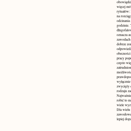
obowiązki
więcej mó
rytuałów:
na rozcią
odcinania
godzinie. 
długofalo
oznacza a
zawodach 
dobrze zo
odpowiedzi
obecności 
pracy popr
często wi
zatrudnio
możliwości
prawdopodo
wyłącznie 
zwycięży 
rodzaju za
Najważniej
robić to m
wiele wyz
Dla wielu
zawodowe 
lepiej do