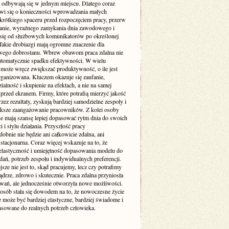
 odbywają się w jednym miejscu. Dlatego coraz
wi się o konieczności wprowadzania małych
 krótkiego spaceru przed rozpoczęciem pracy, przerw
ganie, wyraźnego zamykania dnia zawodowego i
 się od służbowych komunikatorów po określonej
Takie drobiazgi mają ogromne znaczenie dla
wego dobrostanu. Wbrew obawom praca zdalna nie
utomatycznie spadku efektywności. W wielu
może wręcz zwiększać produktywność, o ile jest
rganizowana. Kluczem okazuje się zaufanie,
alność i skupienie na efektach, a nie na samej
przed ekranem. Firmy, które potrafią mierzyć jakość
zez rezultaty, zyskują bardziej samodzielne zespoły i
ększe zaangażowanie pracowników. Z kolei osoby
ne mają szansę lepiej dopasować rytm dnia do swoich
 i stylu działania. Przyszłość pracy
bnie nie będzie ani całkowicie zdalna, ani
stacjonarna. Coraz więcej wskazuje na to, że
elastyczność i umiejętność dopasowania modelu do
dań, potrzeb zespołu i indywidualnych preferencji.
sze nie jest to, skąd pracujemy, lecz czy potrafimy
ądrze, zdrowo i skutecznie. Praca zdalna przyniosła
wań, ale jednocześnie otworzyła nowe możliwości.
 osób stała się dowodem na to, że nowoczesne życie
może być bardziej elastyczne, bardziej świadome i
pasowane do realnych potrzeb człowieka.