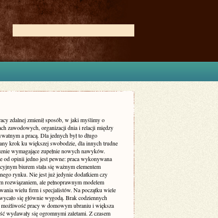
acy zdalnej zmienił sposób, w jaki myślimy o
ch zawodowych, organizacji dnia i relacji między
ywatnym a pracą. Dla jednych był to długo
ny krok ku większej swobodzie, dla innych trudne
enie wymagające zupełnie nowych nawyków.
ie od opinii jedno jest pewne: praca wykonywana
ycyjnym biurem stała się ważnym elementem
nego rynku. Nie jest już jedynie dodatkiem czy
m rozwiązaniem, ale pełnoprawnym modelem
ania wielu firm i specjalistów. Na początku wiele
wycało się głównie wygodą. Brak codziennych
 możliwość pracy w domowym ubraniu i większa
ość wydawały się ogromnymi zaletami. Z czasem