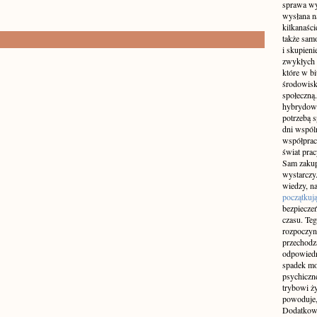
sprawa wy
wysłana n
kilkanaśc
także sam
i skupieni
zwykłych 
które w b
środowisko
społeczną.
hybrydowy
potrzebą 
dni wspól
współprac
świat pra
Sam zakup 
wystarczy.
wiedzy, na
początkuj
bezpiecze
czasu. Teg
rozpoczyn
przechodz
odpowiedn
spadek mo
psychiczne
trybowi ż
powoduje,
Dodatkowo