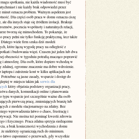
maga spotkania, nie każda wiadomość musi być
atychmiast i nie każdy brak odpowiedzi przez
ie minut oznacza problem. Ważnym aspektem jest
otność. Dla części osób praca w domu oznacza ciszę
e, ale dla innych staje się źródłem izolacji. Brakuje
rozmów, poczucia wspólnoty i naturalnych relacji,
iurze tworzą się mimochodem. To pokazuje, że
 pracy pełni nie tylko funkcję praktyczną, lecz także
 Dlatego wiele firm szuka dziś modeli
ch, które łączą wygodę pracy na odległość z
spotkań i budowania więzi. Czasem już jeden lub dwa
nej obecności w tygodniu potrafią znacząco poprawić
ę i atmosferę. Dla osób, które dopiero wchodzą w
cy zdalnej, ogromne znaczenie ma dobre wdrożenie.
laptopa i założenie kont w kilku aplikacjach nie
 Potrzebne są jasne zasady, wsparcie i dostęp do
jlepiej w miejscu takim jak
serwis dla
ących
który objaśnia podstawy organizacji pracy,
ństwa danych, komunikacji online i planowania
o typu wsparcie jest szczególnie ważne dla osób
ających pierwszą pracę, zmieniających branżę lub
ących z modelu stacjonarnego na zdalny. Bez
iego wprowadzenia łatwo o chaos, frustrację i
tywacji. Nie można też pominąć kwestii zdrowia
go i fizycznego. Praca zdalna sprzyja siedzącemu
ycia, a brak konieczności wychodzenia z domu
 że niektórzy ograniczają ruch do minimum.
 łatwo zapomnieć o przerwach, gdy wszystkie