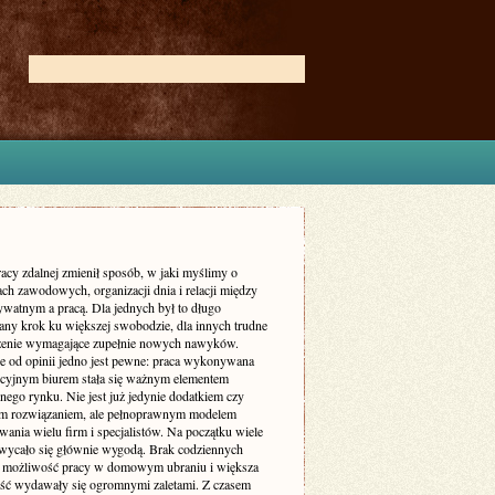
acy zdalnej zmienił sposób, w jaki myślimy o
ch zawodowych, organizacji dnia i relacji między
ywatnym a pracą. Dla jednych był to długo
ny krok ku większej swobodzie, dla innych trudne
enie wymagające zupełnie nowych nawyków.
ie od opinii jedno jest pewne: praca wykonywana
ycyjnym biurem stała się ważnym elementem
nego rynku. Nie jest już jedynie dodatkiem czy
m rozwiązaniem, ale pełnoprawnym modelem
ania wielu firm i specjalistów. Na początku wiele
wycało się głównie wygodą. Brak codziennych
 możliwość pracy w domowym ubraniu i większa
ość wydawały się ogromnymi zaletami. Z czasem