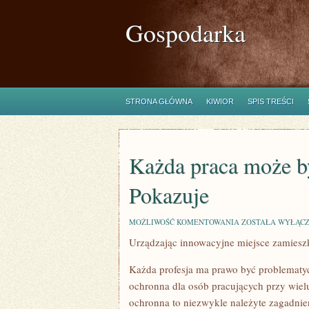
Gospodarka
STRONA GŁÓWNA
KIWIOR
SPIS TREŚCI
Każda praca może by
Pokazuje
KAŻDA
MOŻLIWOŚĆ KOMENTOWANIA
ZOSTAŁA WYŁĄC
PRACA
Urządzając innowacyjne miejsce zamiesz
MOŻE
BYĆ
KŁOPOTLIWA
Każda profesja ma prawo być problematycz
ORAZ
UCIĄŻLIWA.
ochronna dla osób pracujących przy wielu
POKAZUJE
ochronna to niezwykle należyte zagadnieni