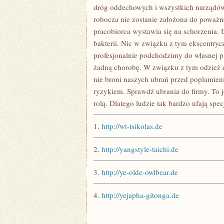
dróg oddechowych i wszystkich narządów
robocza nie zostanie założona do poważne
pracobiorca wystawia się na schorzenia. 
bakterii. Nic w związku z tym ekscentryc
profesjonalnie podchodzimy do własnej pr
żadną chorobę. W związku z tym odzież dl
nie broni naszych ubrań przed poplamien
ryzykiem. Sprawdź ubrania do firmy. To j
rolą. Dlatego ludzie tak bardzo ufają spe
1.
http://wt-tsikolas.de
2.
http://yangstyle-taichi.de
3.
http://ye-olde-owlbear.de
4.
http://yejapha-gitonga.de