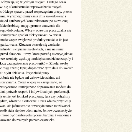
 odbywają się w jednym miejscu. Dlatego coraz
wi się o konieczności wprowadzania małych
 krótkiego spaceru przed rozpoczęciem pracy, przerw
ganie, wyraźnego zamykania dnia zawodowego i
 się od służbowych komunikatorów po określonej
Takie drobiazgi mają ogromne znaczenie dla
wego dobrostanu. Wbrew obawom praca zdalna nie
utomatycznie spadku efektywności. W wielu
może wręcz zwiększać produktywność, o ile jest
rganizowana. Kluczem okazuje się zaufanie,
alność i skupienie na efektach, a nie na samej
przed ekranem. Firmy, które potrafią mierzyć jakość
zez rezultaty, zyskują bardziej samodzielne zespoły i
ększe zaangażowanie pracowników. Z kolei osoby
ne mają szansę lepiej dopasować rytm dnia do swoich
 i stylu działania. Przyszłość pracy
bnie nie będzie ani całkowicie zdalna, ani
stacjonarna. Coraz więcej wskazuje na to, że
elastyczność i umiejętność dopasowania modelu do
dań, potrzeb zespołu i indywidualnych preferencji.
sze nie jest to, skąd pracujemy, lecz czy potrafimy
ądrze, zdrowo i skutecznie. Praca zdalna przyniosła
wań, ale jednocześnie otworzyła nowe możliwości.
 osób stała się dowodem na to, że nowoczesne życie
może być bardziej elastyczne, bardziej świadome i
pasowane do realnych potrzeb człowieka.