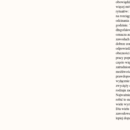
obowiązki
więcej mó
rytuałów:
na rozcią
odcinania
godzinie. 
długofalo
oznacza a
zawodach 
dobrze zo
odpowiedzi
obecności 
pracy popr
często wi
zatrudnio
możliwości
prawdopodo
wyłącznie 
zwycięży 
rodzaju za
Najważniej
robić to m
wiele wyz
Dla wielu
zawodowe 
lepiej do