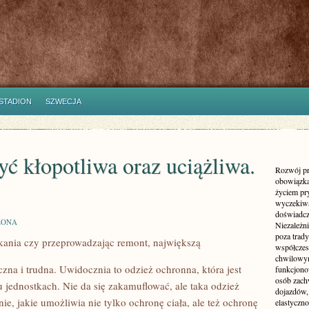
STADION
SZWECJA
ć kłopotliwa oraz uciążliwa.
Rozwój pr
obowiązka
życiem pr
wyczekiwa
doświadcz
ZONA
Niezależn
poza trad
kania czy przeprowadzając remont, największą
współczes
chwilowy
na i trudna. Uwidocznia to odzież ochronna, która jest
funkcjonow
osób zach
 jednostkach. Nie da się zakamuflować, ale taka odzież
dojazdów,
e, jakie umożliwia nie tylko ochronę ciała, ale też ochronę
elastyczn