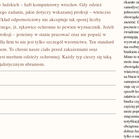
okazało si
 ludzkich – haft komputerowy wrocław. Gdy odzież
samodyscy
go zadania, jakie dotyczy wskazanej profesji – wtenczas
jednocześ
obowiązkó
Układ odpornościowy nie akceptuje tak sporej liczby
zacierać. 
znego, iż, rękawice ochronne to pewien wyznacznik. Jeżeli
poczucie c
świadome 
ofesji – jesteśmy w stanie pracować oraz nie popaść w
pomagają 
a firm to nie jest tylko szczegół wzornictwa. Ten standard
wyzwań pra
ma osobny
iem. To chroni nasze ciało przed zakażeniami oraz
biurkiem s
est meritum odzieży ochronnej. Każdy typ cieszy się taką
Mimo to n
może zna
cjalistycznym ubraniom.
obowiązkó
właściwej
na blacie 
samopoczu
staje się 
sposób ko
załatwia s
biurku czy
częściej p
może popr
zmęczenia
notyfikacj
obciążona 
dobrze fu
tylko o na