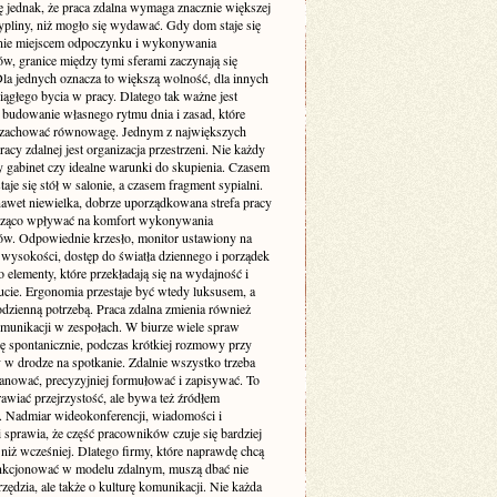
ę jednak, że praca zdalna wymaga znacznie większej
pliny, niż mogło się wydawać. Gdy dom staje się
nie miejscem odpoczynku i wykonywania
w, granice między tymi sferami zaczynają się
Dla jednych oznacza to większą wolność, dla innych
iągłego bycia w pracy. Dlatego tak ważne jest
budowanie własnego rytmu dnia i zasad, które
zachować równowagę. Jednym z największych
cy zdalnej jest organizacja przestrzeni. Nie każdy
 gabinet czy idealne warunki do skupienia. Czasem
taje się stół w salonie, a czasem fragment sypialni.
awet niewielka, dobrze uporządkowana strefa pracy
cząco wpływać na komfort wykonywania
w. Odpowiednie krzesło, monitor ustawiony na
 wysokości, dostęp do światła dziennego i porządek
to elementy, które przekładają się na wydajność i
cie. Ergonomia przestaje być wtedy luksusem, a
codzienną potrzebą. Praca zdalna zmienia również
munikacji w zespołach. W biurze wiele spraw
ię spontanicznie, podczas krótkiej rozmowy przy
 w drodze na spotkanie. Zdalnie wszystko trzeba
lanować, precyzyjniej formułować i zapisywać. To
awiać przejrzystość, ale bywa też źródłem
. Nadmiar wideokonferencji, wiadomości i
i sprawia, że część pracowników czuje się bardziej
niż wcześniej. Dlatego firmy, które naprawdę chcą
nkcjonować w modelu zdalnym, muszą dbać nie
rzędzia, ale także o kulturę komunikacji. Nie każda