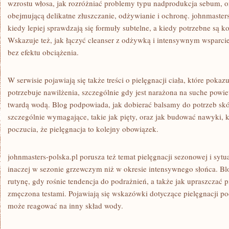
wzrostu włosa, jak rozróżniać problemy typu nadprodukcja sebum, o
obejmującą delikatne złuszczanie, odżywianie i ochronę. johnmaste
kiedy lepiej sprawdzają się formuły subtelne, a kiedy potrzebne są k
Wskazuje też, jak łączyć cleanser z odżywką i intensywnym wsparci
bez efektu obciążenia.
W serwisie pojawiają się także treści o pielęgnacji ciała, które pokaz
potrzebuje nawilżenia, szczególnie gdy jest narażona na suche powiet
twardą wodą. Blog podpowiada, jak dobierać balsamy do potrzeb skó
szczególnie wymagające, takie jak pięty, oraz jak budować nawyki, 
poczucia, że pielęgnacja to kolejny obowiązek.
johnmasters-polska.pl porusza też temat pielęgnacji sezonowej i sytu
inaczej w sezonie grzewczym niż w okresie intensywnego słońca. Bl
rutynę, gdy rośnie tendencja do podrażnień, a także jak upraszczać p
zmęczona testami. Pojawiają się wskazówki dotyczące pielęgnacji p
może reagować na inny skład wody.