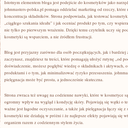
Istotnym elementem bloga jest podejście do kosmetyków jako narzędz
johnmasters-polska.pl pomaga oddzielać marketing od rzeczy, które 
koncentracja składników. Strona podpowiada, jak testować kosmety
„ciągłego szukania ideału” i jak oceniać produkt po tym, czy wspie
nie tylko po pierwszym wrażeniu. Dzięki temu czytelnik uczy się po
kosmetyki są wsparciem, a nie źródłem frustracji.
Blog jest przyjazny zarówno dla osób początkujących, jak i bardziej
zaczynasz, znajdziesz tu treści, które pomagają ułożyć rutynę „od po
doświadczenie, możesz pogłębić wiedzę o składnikach i aktywach, 
produktami i o tym, jak minimalizować ryzyko przesuszenia. johnmas
pielęgnacja może być prosta, a jednocześnie skuteczna.
Strona zwraca też uwagę na codzienne nawyki, które w kosmetyce są
ogromny wpływ na wygląd i kondycję skóry. Pojawiają się wątki o tec
ważne jest łagodne oczyszczanie, a także jak pielęgnacja łączy się 
kosmetyki nie działają w próżni i że najlepsze efekty pojawiają się w
organizm razem z codziennym stylem życia.