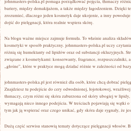
johnmasters-polska.pl pomaga porządkować pojęcia, tłumaczy różn
bariery, między demakijażem, a także między łagodzeniem. Dzięki te
zrozumieć, dlaczego jeden kosmetyk daje ukojenie, a inny powoduje 
dojść do pielęgnacji, która realnie wspiera skórę.
Na blogu ważne miejsce zajmuje formuła. To właśnie analiza składó
kosmetyki w sposób praktyczny. johnmasters-polska.pl uczy czytania
różnią się humektanty od lipidów oraz od substancji okluzyjnych. S
związane z kosmetykami: konserwanty, fragrance, rozpuszczalniki, a
„głośne”, które w praktyce mogą działać różnie w zależności od bazy
johnmasters-polska.pl jest również dla osób, które chcą dobrać pielęg
Znajdziesz tu podejście do cery odwodnionej, łojotokowej, wrażliwej
tłumaczy, czym różni się skóra zaburzona od skóry ubogiej w lipidy,
wymagają nieco innego podejścia. W treściach pojawiają się wątki o 
tym jak ją wspierać oraz czego unikać, gdy skóra daje sygnały, że je
Dużą część serwisu stanowią tematy dotyczące pielęgnacji włosów. B