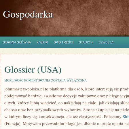
Gospodarka
STRONA GŁÓWNA
KIWIOR
SPIS TREŚCI
STADION
SZWECJA
Glossier (USA)
GLOSSIER
MOŻLIWOŚĆ KOMENTOWANIA
ZOSTAŁA WYŁĄCZONA
(USA)
johnmasters-polska.pl to platforma dla osób, które interesują się pr
podejmować bardziej świadome decyzje zakupowe oraz pielęgnacyjne
o tych, którzy lubią wiedzieć, co nakładają na ciało, jak działają skł
chaosu oraz bez przypadkowych wyborów. Strona skupia się na pielę
w którym liczy się konsekwencja, ale też elastyczność. Polecamy
Shi
(Francja). Motywem przewodnim bloga jest dbanie o urodę oparta na 