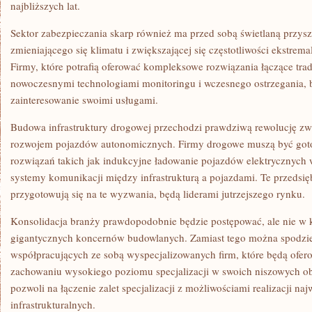
najbliższych lat.
Sektor zabezpieczania skarp również ma przed sobą świetlaną przysz
zmieniającego się klimatu i zwiększającej się częstotliwości ekstre
Firmy, które potrafią oferować kompleksowe rozwiązania łączące tra
nowoczesnymi technologiami monitoringu i wczesnego ostrzegania, 
zainteresowanie swoimi usługami.
Budowa infrastruktury drogowej przechodzi prawdziwą rewolucję zwi
rozwojem pojazdów autonomicznych. Firmy drogowe muszą być got
rozwiązań takich jak indukcyjne ładowanie pojazdów elektrycznyc
systemy komunikacji między infrastrukturą a pojazdami. Te przedsięb
przygotowują się na te wyzwania, będą liderami jutrzejszego rynku.
Konsolidacja branży prawdopodobnie będzie postępować, ale nie w
gigantycznych koncernów budowlanych. Zamiast tego można spodziew
współpracujących ze sobą wyspecjalizowanych firm, które będą ofe
zachowaniu wysokiego poziomu specjalizacji w swoich niszowych o
pozwoli na łączenie zalet specjalizacji z możliwościami realizacji n
infrastrukturalnych.