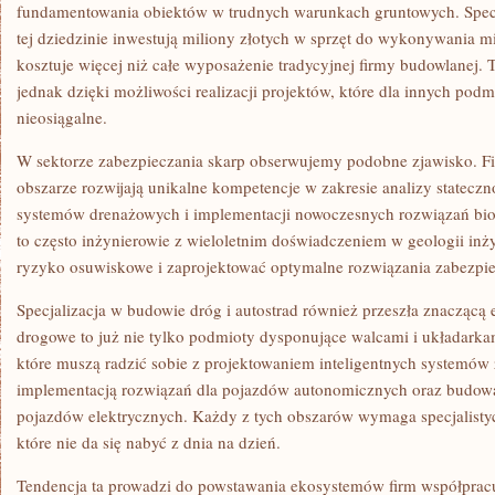
fundamentowania obiektów w trudnych warunkach gruntowych. Specj
tej dziedzinie inwestują miliony złotych w sprzęt do wykonywania m
kosztuje więcej niż całe wyposażenie tradycyjnej firmy budowlanej. 
jednak dzięki możliwości realizacji projektów, które dla innych pod
nieosiągalne.
W sektorze zabezpieczania skarp obserwujemy podobne zjawisko. Fi
obszarze rozwijają unikalne kompetencje w zakresie analizy stateczn
systemów drenażowych i implementacji nowoczesnych rozwiązań biog
to często inżynierowie z wieloletnim doświadczeniem w geologii inżyn
ryzyko osuwiskowe i zaprojektować optymalne rozwiązania zabezpie
Specjalizacja w budowie dróg i autostrad również przeszła znaczącą
drogowe to już nie tylko podmioty dysponujące walcami i układarkam
które muszą radzić sobie z projektowaniem inteligentnych systemów
implementacją rozwiązań dla pojazdów autonomicznych oraz budową 
pojazdów elektrycznych. Każdy z tych obszarów wymaga specjalisty
które nie da się nabyć z dnia na dzień.
Tendencja ta prowadzi do powstawania ekosystemów firm współprac