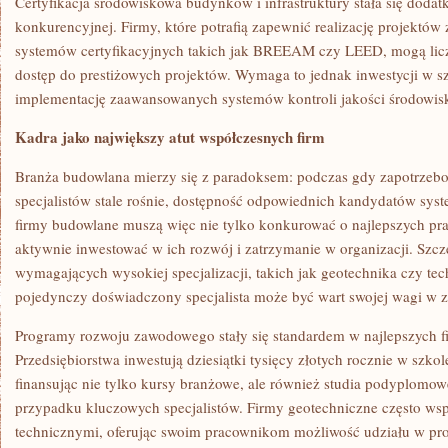
Certyfikacja środowiskowa budynków i infrastruktury stała się dod
konkurencyjnej. Firmy, które potrafią zapewnić realizację projektó
systemów certyfikacyjnych takich jak BREEAM czy LEED, mogą lic
dostęp do prestiżowych projektów. Wymaga to jednak inwestycji w s
implementację zaawansowanych systemów kontroli jakości środowis
Kadra jako największy atut współczesnych firm
Branża budowlana mierzy się z paradoksem: podczas gdy zapotrzeb
specjalistów stale rośnie, dostępność odpowiednich kandydatów sys
firmy budowlane muszą więc nie tylko konkurować o najlepszych pr
aktywnie inwestować w ich rozwój i zatrzymanie w organizacji. Szcz
wymagających wysokiej specjalizacji, takich jak geotechnika czy te
pojedynczy doświadczony specjalista może być wart swojej wagi w z
Programy rozwoju zawodowego stały się standardem w najlepszych 
Przedsiębiorstwa inwestują dziesiątki tysięcy złotych rocznie w szk
finansując nie tylko kursy branżowe, ale również studia podyplomo
przypadku kluczowych specjalistów. Firmy geotechniczne często wsp
technicznymi, oferując swoim pracownikom możliwość udziału w pro