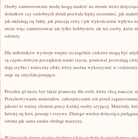
Osoby zainteresowane modą mogą znaleźć na stronie treści dotyczące
dodatków czy ozdobnych detali pozwala lepiej zrozumieć, jak materi
jak układają się fałdy, jak pracują szwy i jak wykończenie wpływa na
może więc zainteresować nie tylko hobbystów, ale też osoby, które m
odzieży.
Dla miłośników wystroju wnętrz szczególnie ciekawe mogą być artyk
są często dobrym początkiem nauki szycia, ponieważ pozwalają ćwic
dają szybki i widoczny efekt, który można wykorzystać w codzienny
staje się satysfakcjonujące.
Proszkic.pl może być także pomocny dla osób, które chcą nauczyć się
Przechowywanie materiałów, zabezpieczanie ich przed zagnieceniami
jakości to ważny element pracy każdej osoby szyjącej. Materiały, k
łatwiej się kroi, prasuje i zszywa. Dlatego wiedza dotycząca pielęgn
istotna jak sama nauka obsługi maszyny.
W treściach strony można dostrzec także zachętę do świadomego wy