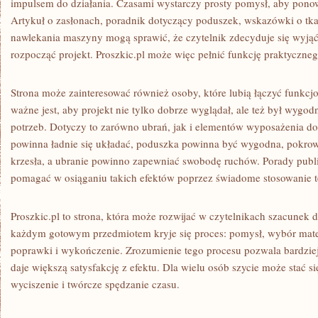
impulsem do działania. Czasami wystarczy prosty pomysł, aby ponow
Artykuł o zasłonach, poradnik dotyczący poduszek, wskazówki o tka
nawlekania maszyny mogą sprawić, że czytelnik zdecyduje się wyjąć 
rozpocząć projekt. Proszkic.pl może więc pełnić funkcję praktyczneg
Strona może zainteresować również osoby, które lubią łączyć funkcjo
ważne jest, aby projekt nie tylko dobrze wyglądał, ale też był wygo
potrzeb. Dotyczy to zarówno ubrań, jak i elementów wyposażenia d
powinna ładnie się układać, poduszka powinna być wygodna, pokro
krzesła, a ubranie powinno zapewniać swobodę ruchów. Porady publ
pomagać w osiąganiu takich efektów poprzez świadome stosowanie t
Proszkic.pl to strona, która może rozwijać w czytelnikach szacunek d
każdym gotowym przedmiotem kryje się proces: pomysł, wybór mater
poprawki i wykończenie. Zrozumienie tego procesu pozwala bardziej
daje większą satysfakcję z efektu. Dla wielu osób szycie może stać s
wyciszenie i twórcze spędzanie czasu.