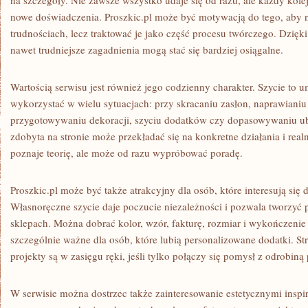
na szczegóły. Nie zawsze wszystko udaje się od razu, ale każdy kol
nowe doświadczenia. Proszkic.pl może być motywacją do tego, aby 
trudnościach, lecz traktować je jako część procesu twórczego. Dzi
nawet trudniejsze zagadnienia mogą stać się bardziej osiągalne.
Wartością serwisu jest również jego codzienny charakter. Szycie to 
wykorzystać w wielu sytuacjach: przy skracaniu zasłon, naprawianiu
przygotowywaniu dekoracji, szyciu dodatków czy dopasowywaniu ub
zdobyta na stronie może przekładać się na konkretne działania i realn
poznaje teorię, ale może od razu wypróbować poradę.
Proszkic.pl może być także atrakcyjny dla osób, które interesują si
Własnoręczne szycie daje poczucie niezależności i pozwala tworzyć 
sklepach. Można dobrać kolor, wzór, fakturę, rozmiar i wykończenie d
szczególnie ważne dla osób, które lubią personalizowane dodatki. S
projekty są w zasięgu ręki, jeśli tylko połączy się pomysł z odrobiną 
W serwisie można dostrzec także zainteresowanie estetycznymi inspi