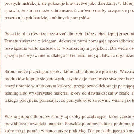
prostych instrukcji, ale pokazuje krawiectwo jako dziedzinę, w któr
sprawia, że strona może zainteresować zarówno osoby uczące się pod
poszukujących bardziej ambitnych pomysłów.
Proszkic.pl to również przestrzeń dla tych, którzy chcą lepiej zrozum
Tematy związane z ściegami dekoracyjnymi pomagają uporządkować
rozwiązania warto zastosować w konkretnym projekcie. Dla wielu 
sprzętu jest wyzwaniem, dlatego takie treści mogą ułatwiać organiza
Strona może przyciągać osoby, które lubią domowe projekty. W czas
produktów kupuje się gotowych, szycie daje możliwość stworzenia
uszyć ubranie w ulubionym kolorze, przygotować dekorację pasującą 
tkaninę albo wykorzystać materiał, który od dawna czekał w szafie. 
takiego podejścia, pokazując, że pomysłowość są równie ważne jak t
Ważną grupą odbiorców strony są osoby początkujące, które często z
prawidłowo prowadzić materiał. Proszkic.pl odpowiada na podobne pot
które mogą pomóc w nauce przez praktykę. Dla początkującego kraw