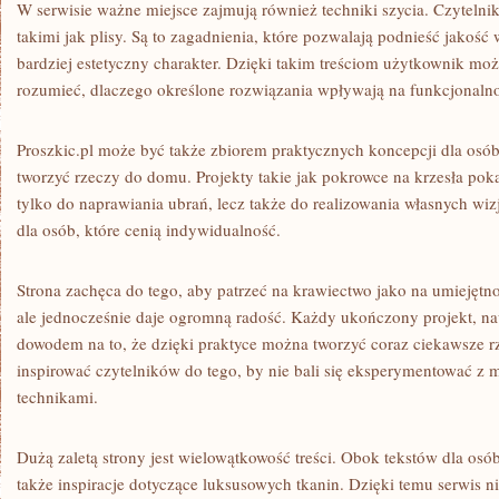
W serwisie ważne miejsce zajmują również techniki szycia. Czytelni
takimi jak plisy. Są to zagadnienia, które pozwalają podnieść jako
bardziej estetyczny charakter. Dzięki takim treściom użytkownik może
rozumieć, dlaczego określone rozwiązania wpływają na funkcjonaln
Proszkic.pl może być także zbiorem praktycznych koncepcji dla osób,
tworzyć rzeczy do domu. Projekty takie jak pokrowce na krzesła poka
tylko do naprawiania ubrań, lecz także do realizowania własnych wiz
dla osób, które cenią indywidualność.
Strona zachęca do tego, aby patrzeć na krawiectwo jako na umiejętn
ale jednocześnie daje ogromną radość. Każdy ukończony projekt, naw
dowodem na to, że dzięki praktyce można tworzyć coraz ciekawsze r
inspirować czytelników do tego, by nie bali się eksperymentować z m
technikami.
Dużą zaletą strony jest wielowątkowość treści. Obok tekstów dla os
także inspiracje dotyczące luksusowych tkanin. Dzięki temu serwis n