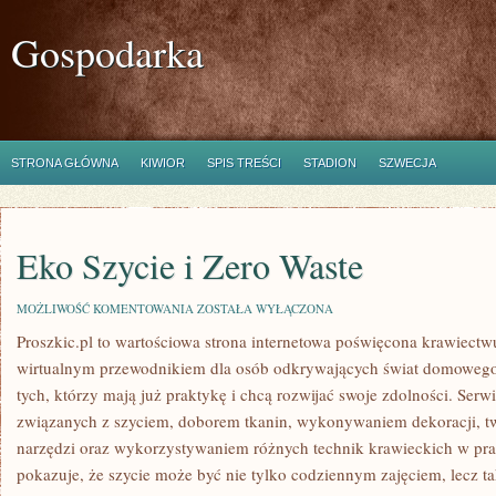
Gospodarka
STRONA GŁÓWNA
KIWIOR
SPIS TREŚCI
STADION
SZWECJA
Eko Szycie i Zero Waste
EKO
MOŻLIWOŚĆ KOMENTOWANIA
ZOSTAŁA WYŁĄCZONA
SZYCIE
Proszkic.pl to wartościowa strona internetowa poświęcona krawiectwu
I
ZERO
wirtualnym przewodnikiem dla osób odkrywających świat domowego 
WASTE
tych, którzy mają już praktykę i chcą rozwijać swoje zdolności. Serwi
związanych z szyciem, doborem tkanin, wykonywaniem dekoracji, 
narzędzi oraz wykorzystywaniem różnych technik krawieckich w prak
pokazuje, że szycie może być nie tylko codziennym zajęciem, lecz 