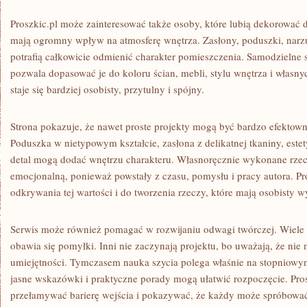
Proszkic.pl może zainteresować także osoby, które lubią dekorować 
mają ogromny wpływ na atmosferę wnętrza. Zasłony, poduszki, narz
potrafią całkowicie odmienić charakter pomieszczenia. Samodzielne 
pozwala dopasować je do koloru ścian, mebli, stylu wnętrza i włas
staje się bardziej osobisty, przytulny i spójny.
Strona pokazuje, że nawet proste projekty mogą być bardzo efektowne
Poduszka w nietypowym kształcie, zasłona z delikatnej tkaniny, est
detal mogą dodać wnętrzu charakteru. Własnoręcznie wykonane rzec
emocjonalną, ponieważ powstały z czasu, pomysłu i pracy autora. P
odkrywania tej wartości i do tworzenia rzeczy, które mają osobisty w
Serwis może również pomagać w rozwijaniu odwagi twórczej. Wiele os
obawia się pomyłki. Inni nie zaczynają projektu, bo uważają, że nie
umiejętności. Tymczasem nauka szycia polega właśnie na stopniowym 
jasne wskazówki i praktyczne porady mogą ułatwić rozpoczęcie. Pro
przełamywać barierę wejścia i pokazywać, że każdy może spróbowa