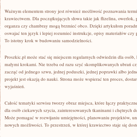
Ważnym elementem strony jest również możliwość poznawania termi
krawiectwem. Dla początkujących słowa takie jak flizelina, owerlok, 
organza czy chambray mogą brzmieć obco. Dzięki artykułom pora
oswajać ten język i lepiej rozumieć instrukcje, opisy materiałów czy
To istotny krok w budowaniu samodzielności.
Proszkic.pl może stać się miejscem regularnych odwiedzin dla osób, k
małymi krokami. Nie trzeba od razu szyć skomplikowanych ubrań cz
zacząć od jednego szwu, jednej poduszki, jednej poprawki albo jed
projekt jest okazją do nauki. Strona może wspierać ten proces, dost
wyjaśnień.
Całość tematyki serwisu tworzy obraz miejsca, które łączy praktyczne 
dla osób ciekawych szycia, zainteresowanych tkaninami i chętnych d
Może pomagać w rozwijaniu umiejętności, planowaniu projektów, u
nowych możliwości. To przestrzeń, w której krawiectwo staje się dostę