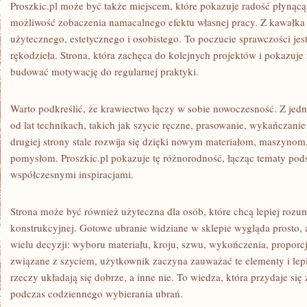
Proszkic.pl może być także miejscem, które pokazuje radość płynącą 
możliwość zobaczenia namacalnego efektu własnej pracy. Z kawałka 
użytecznego, estetycznego i osobistego. To poczucie sprawczości jest
rękodzieła. Strona, która zachęca do kolejnych projektów i pokazuj
budować motywację do regularnej praktyki.
Warto podkreślić, że krawiectwo łączy w sobie nowoczesność. Z jedne
od lat technikach, takich jak szycie ręczne, prasowanie, wykańczan
drugiej strony stale rozwija się dzięki nowym materiałom, maszynom
pomysłom. Proszkic.pl pokazuje tę różnorodność, łącząc tematy pod
współczesnymi inspiracjami.
Strona może być również użyteczna dla osób, które chcą lepiej rozu
konstrukcyjnej. Gotowe ubranie widziane w sklepie wygląda prosto
wielu decyzji: wyboru materiału, kroju, szwu, wykończenia, proporcji 
związane z szyciem, użytkownik zaczyna zauważać te elementy i lepi
rzeczy układają się dobrze, a inne nie. To wiedza, która przydaje się
podczas codziennego wybierania ubrań.