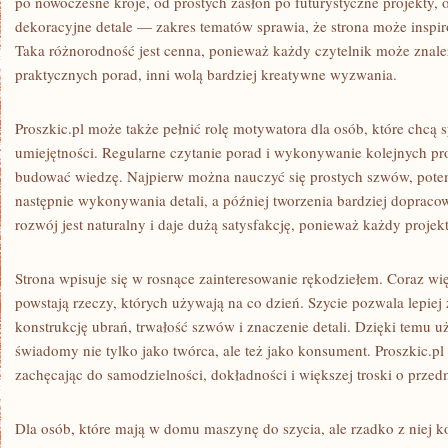
po nowoczesne kroje, od prostych zasłon po futurystyczne projekty
dekoracyjne detale — zakres tematów sprawia, że strona może inspir
Taka różnorodność jest cenna, ponieważ każdy czytelnik może znaleźć
praktycznych porad, inni wolą bardziej kreatywne wyzwania.
Proszkic.pl może także pełnić rolę motywatora dla osób, które chcą 
umiejętności. Regularne czytanie porad i wykonywanie kolejnych p
budować wiedzę. Najpierw można nauczyć się prostych szwów, pote
następnie wykonywania detali, a później tworzenia bardziej dopracow
rozwój jest naturalny i daje dużą satysfakcję, ponieważ każdy projek
Strona wpisuje się w rosnące zainteresowanie rękodziełem. Coraz wię
powstają rzeczy, których używają na co dzień. Szycie pozwala lepiej
konstrukcję ubrań, trwałość szwów i znaczenie detali. Dzięki temu uż
świadomy nie tylko jako twórca, ale też jako konsument. Proszkic.pl 
zachęcając do samodzielności, dokładności i większej troski o prze
Dla osób, które mają w domu maszynę do szycia, ale rzadko z niej k