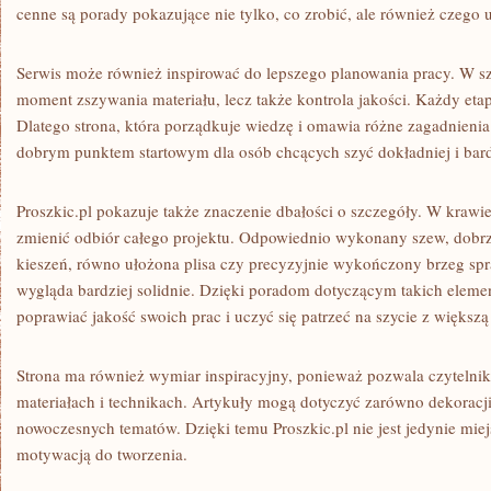
cenne są porady pokazujące nie tylko, co zrobić, ale również czego 
Serwis może również inspirować do lepszego planowania pracy. W szy
moment zszywania materiału, lecz także kontrola jakości. Każdy et
Dlatego strona, która porządkuje wiedzę i omawia różne zagadnieni
dobrym punktem startowym dla osób chcących szyć dokładniej i bar
Proszkic.pl pokazuje także znaczenie dbałości o szczegóły. W krawi
zmienić odbiór całego projektu. Odpowiednio wykonany szew, dobrze
kieszeń, równo ułożona plisa czy precyzyjnie wykończony brzeg spr
wygląda bardziej solidnie. Dzięki poradom dotyczącym takich elem
poprawiać jakość swoich prac i uczyć się patrzeć na szycie z większ
Strona ma również wymiar inspiracyjny, ponieważ pozwala czytelni
materiałach i technikach. Artykuły mogą dotyczyć zarówno dekoracji 
nowoczesnych tematów. Dzięki temu Proszkic.pl nie jest jedynie miej
motywacją do tworzenia.