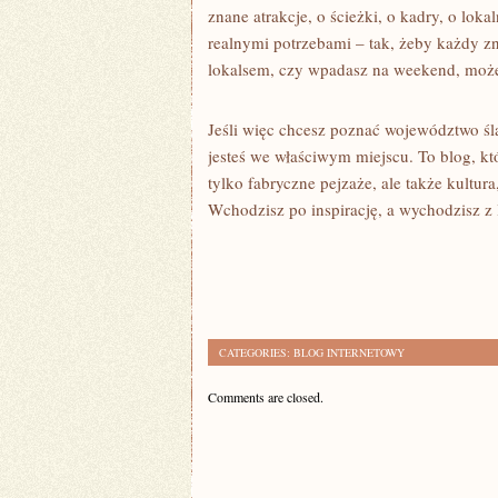
znane atrakcje, o ścieżki, o kadry, o loka
realnymi potrzebami – tak, żeby każdy zna
lokalsem, czy wpadasz na weekend, możes
Jeśli więc chcesz poznać województwo śl
jesteś we właściwym miejscu. To blog, któ
tylko fabryczne pejzaże, ale także kultur
Wchodzisz po inspirację, a wychodzisz z l
CATEGORIES:
BLOG INTERNETOWY
Comments are closed.