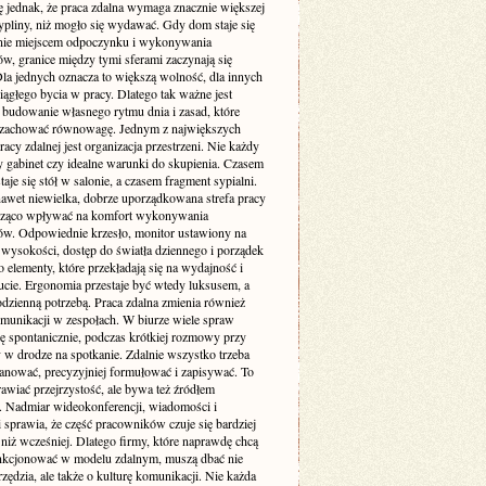
ę jednak, że praca zdalna wymaga znacznie większej
pliny, niż mogło się wydawać. Gdy dom staje się
nie miejscem odpoczynku i wykonywania
w, granice między tymi sferami zaczynają się
Dla jednych oznacza to większą wolność, dla innych
iągłego bycia w pracy. Dlatego tak ważne jest
budowanie własnego rytmu dnia i zasad, które
zachować równowagę. Jednym z największych
cy zdalnej jest organizacja przestrzeni. Nie każdy
 gabinet czy idealne warunki do skupienia. Czasem
taje się stół w salonie, a czasem fragment sypialni.
awet niewielka, dobrze uporządkowana strefa pracy
cząco wpływać na komfort wykonywania
w. Odpowiednie krzesło, monitor ustawiony na
 wysokości, dostęp do światła dziennego i porządek
to elementy, które przekładają się na wydajność i
cie. Ergonomia przestaje być wtedy luksusem, a
codzienną potrzebą. Praca zdalna zmienia również
munikacji w zespołach. W biurze wiele spraw
ię spontanicznie, podczas krótkiej rozmowy przy
 w drodze na spotkanie. Zdalnie wszystko trzeba
lanować, precyzyjniej formułować i zapisywać. To
awiać przejrzystość, ale bywa też źródłem
. Nadmiar wideokonferencji, wiadomości i
i sprawia, że część pracowników czuje się bardziej
niż wcześniej. Dlatego firmy, które naprawdę chcą
nkcjonować w modelu zdalnym, muszą dbać nie
rzędzia, ale także o kulturę komunikacji. Nie każda