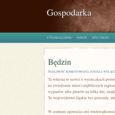
Gospodarka
STRONA GŁÓWNA
KIWIOR
SPIS TREŚCI
Będzin
BĘDZIN
MOŻLIWOŚĆ KOMENTOWANIA
ZOSTAŁA WYŁĄC
Ta witryna to serwis o wycieczkach pośw
na zwiedzanie miast i najbliższych regio
wypadów albo planów na kilka dni, znajdz
To województwo śląskie bez przesady, ale 
W centrum opowieści stoi wielowątkowość