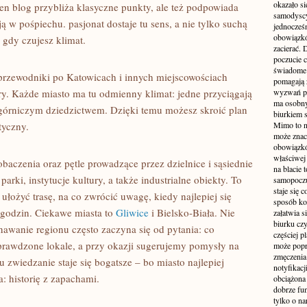
okazało si
en blog przybliża klasyczne punkty, ale też podpowiada
samodyscy
ą w pośpiechu. pasjonat dostaje tu sens, a nie tylko suchą
jednocześ
obowiązkó
 gdy czujesz klimat.
zacierać. 
poczucie c
świadome 
 przewodniki po Katowicach i innych miejscowościach
pomagają 
ry. Każde miasto ma tu odmienny klimat: jedne przyciągają
wyzwań pra
ma osobny
 górniczym dziedzictwem. Dzięki temu możesz skroić plan
biurkiem s
tyczny.
Mimo to n
może zna
obowiązkó
właściwej
obaczenia oraz pętle prowadzące przez dzielnice i sąsiednie
na blacie 
parki, instytucje kultury, a także industrialne obiekty. To
samopoczu
staje się 
ułożyć trasę, na co zwrócić uwagę, kiedy najlepiej się
sposób ko
 godzin. Ciekawe miasta to
Gliwice
i Bielsko-Biała. Nie
załatwia s
biurku czy
wanie regionu często zaczyna się od pytania: co
częściej p
sprawdzone lokale, a przy okazji sugerujemy pomysły na
może popr
zmęczenia
 zwiedzanie staje się bogatsze – bo miasto najlepiej
notyfikacj
: historię z zapachami.
obciążona 
dobrze fu
tylko o na