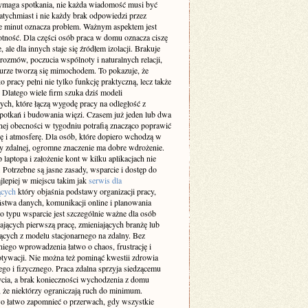
maga spotkania, nie każda wiadomość musi być
atychmiast i nie każdy brak odpowiedzi przez
ie minut oznacza problem. Ważnym aspektem jest
otność. Dla części osób praca w domu oznacza ciszę
e, ale dla innych staje się źródłem izolacji. Brakuje
rozmów, poczucia wspólnoty i naturalnych relacji,
iurze tworzą się mimochodem. To pokazuje, że
 pracy pełni nie tylko funkcję praktyczną, lecz także
 Dlatego wiele firm szuka dziś modeli
ch, które łączą wygodę pracy na odległość z
spotkań i budowania więzi. Czasem już jeden lub dwa
nej obecności w tygodniu potrafią znacząco poprawić
ę i atmosferę. Dla osób, które dopiero wchodzą w
cy zdalnej, ogromne znaczenie ma dobre wdrożenie.
laptopa i założenie kont w kilku aplikacjach nie
 Potrzebne są jasne zasady, wsparcie i dostęp do
jlepiej w miejscu takim jak
serwis dla
ących
który objaśnia podstawy organizacji pracy,
ństwa danych, komunikacji online i planowania
o typu wsparcie jest szczególnie ważne dla osób
ających pierwszą pracę, zmieniających branżę lub
ących z modelu stacjonarnego na zdalny. Bez
iego wprowadzenia łatwo o chaos, frustrację i
tywacji. Nie można też pominąć kwestii zdrowia
go i fizycznego. Praca zdalna sprzyja siedzącemu
ycia, a brak konieczności wychodzenia z domu
 że niektórzy ograniczają ruch do minimum.
 łatwo zapomnieć o przerwach, gdy wszystkie