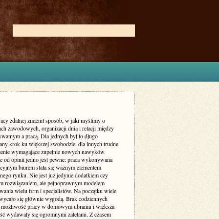
acy zdalnej zmienił sposób, w jaki myślimy o
ch zawodowych, organizacji dnia i relacji między
ywatnym a pracą. Dla jednych był to długo
ny krok ku większej swobodzie, dla innych trudne
enie wymagające zupełnie nowych nawyków.
ie od opinii jedno jest pewne: praca wykonywana
ycyjnym biurem stała się ważnym elementem
nego rynku. Nie jest już jedynie dodatkiem czy
m rozwiązaniem, ale pełnoprawnym modelem
ania wielu firm i specjalistów. Na początku wiele
wycało się głównie wygodą. Brak codziennych
 możliwość pracy w domowym ubraniu i większa
ość wydawały się ogromnymi zaletami. Z czasem