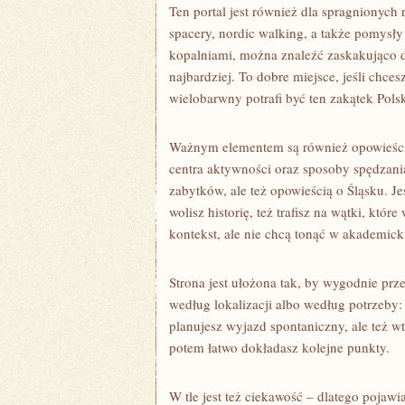
Ten portal jest również dla spragnionych 
spacery, nordic walking, a także pomysły 
kopalniami, można znaleźć zaskakująco du
najbardziej. To dobre miejsce, jeśli chce
wielobarwny potrafi być ten zakątek Polsk
Ważnym elementem są również opowieści o
centra aktywności oraz sposoby spędzania
zabytków, ale też opowieścią o Śląsku. Jeśl
wolisz historię, też trafisz na wątki, któ
kontekst, ale nie chcą tonąć w akademick
Strona jest ułożona tak, by wygodnie pr
według lokalizacji albo według potrzeby: 
planujesz wyjazd spontaniczny, ale też wt
potem łatwo dokładasz kolejne punkty.
W tle jest też ciekawość – dlatego pojawia