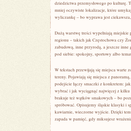
dziedzictwa przemysłowego po kulturę. T
mniej oczywiste lokalizacje, które umykaj
wyliczankę – bo wyprawa jest ciekawsza,
Dużą warstwę treści wypełniają miejskie
regionu – takich jak Częstochowa czy Żo
zabudową, inne przyrodą, a jeszcze inne
pod siebie: spokojny, sportowy albo tema
W tekstach przewijają się miejsca warte z
tereny. Pojawiają się miejsca z panoramą, 
podejście łączy smaczki z konkretem: jak 
wybrać i jak wyciągnąć najwięcej z kilku
brakuje też wątków smakowych – bo pozna
spróbować. Opisujemy śląskie klasyki i 
kawiarnie, wieczorne wyjście. Dzięki temu
zapada w pamięć, gdy miksujesz wrażenia