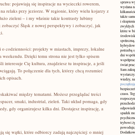
sprawa wy
ruchu: pojawiają się inspiracje na wycieczki rowerem,
wysłana n
na relaks przy jeziorze. W regionie, który wielu kojarzy z
kilkanaśc
także sam
żo zieleni – i my właśnie takie kontrasty lubimy
i skupieni
sz zobaczyć Śląsk z nowej perspektywy i zobaczyć, jak
zwykłych 
które w b
i.
środowisko
społeczną.
hybrydowy
 codzienności: projekty w miastach, imprezy, lokalne
potrzebą 
dni wspól
 weekendu. Dzięki temu strona nie jest tylko spisem
współprac
i interesuje Cię kultura, znajdziesz tu inspiracje, a jeśli
świat pra
Sam zakup 
re wciągają. To połączenie dla tych, którzy chcą rozumieć
wystarczy.
ich opisach.
wiedzy, na
początkuj
bezpiecze
zeskakiwać między tematami. Możesz przeglądać treści
czasu. Teg
rozpoczyn
spacer, smaki, industrial, zieleń. Taki układ pomaga, gdy
przechodz
edy, gdy organizujesz kilka dni. Dostajesz inspirację, a
odpowiedn
spadek mo
psychiczne
trybowi ż
powoduje,
ją się wątki, które odbiorcy zadają najczęściej: o mniej
Dodatkowo