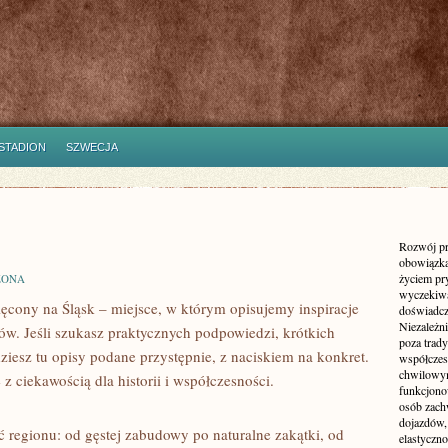
STADION
SZWECJA
Rozwój pr
obowiązka
życiem pr
ZONA
wyczekiwa
ięcony na Śląsk – miejsce, w którym opisujemy inspiracje
doświadcz
Niezależn
nów. Jeśli szukasz praktycznych podpowiedzi, krótkich
poza trad
iesz tu opisy podane przystępnie, z naciskiem na konkret.
współczes
chwilowy
z ciekawością dla historii i współczesności.
funkcjonow
osób zach
dojazdów,
 regionu: od gęstej zabudowy po naturalne zakątki, od
elastyczn