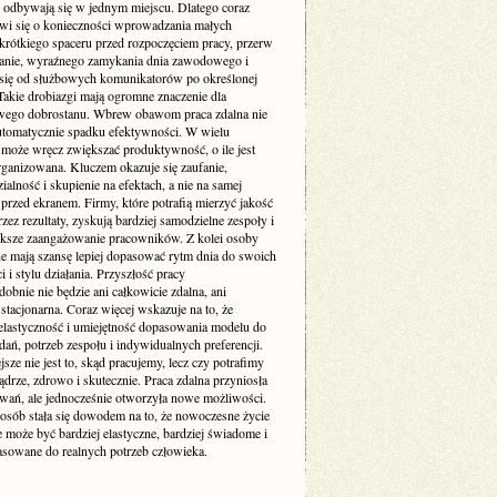
 odbywają się w jednym miejscu. Dlatego coraz
wi się o konieczności wprowadzania małych
 krótkiego spaceru przed rozpoczęciem pracy, przerw
ganie, wyraźnego zamykania dnia zawodowego i
 się od służbowych komunikatorów po określonej
Takie drobiazgi mają ogromne znaczenie dla
wego dobrostanu. Wbrew obawom praca zdalna nie
utomatycznie spadku efektywności. W wielu
może wręcz zwiększać produktywność, o ile jest
rganizowana. Kluczem okazuje się zaufanie,
alność i skupienie na efektach, a nie na samej
przed ekranem. Firmy, które potrafią mierzyć jakość
zez rezultaty, zyskują bardziej samodzielne zespoły i
ększe zaangażowanie pracowników. Z kolei osoby
ne mają szansę lepiej dopasować rytm dnia do swoich
 i stylu działania. Przyszłość pracy
bnie nie będzie ani całkowicie zdalna, ani
stacjonarna. Coraz więcej wskazuje na to, że
elastyczność i umiejętność dopasowania modelu do
dań, potrzeb zespołu i indywidualnych preferencji.
sze nie jest to, skąd pracujemy, lecz czy potrafimy
ądrze, zdrowo i skutecznie. Praca zdalna przyniosła
wań, ale jednocześnie otworzyła nowe możliwości.
 osób stała się dowodem na to, że nowoczesne życie
może być bardziej elastyczne, bardziej świadome i
pasowane do realnych potrzeb człowieka.