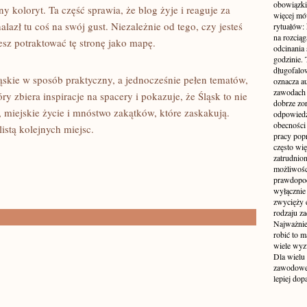
obowiązki
lny koloryt. Ta część sprawia, że blog żyje i reaguje za
więcej mó
lazł tu coś na swój gust. Niezależnie od tego, czy jesteś
rytuałów:
na rozcią
z potraktować tę stronę jako mapę.
odcinania
godzinie. 
długofalo
ąskie w sposób praktyczny, a jednocześnie pełen tematów,
oznacza a
zawodach 
ry zbiera inspiracje na spacery i pokazuje, że Śląsk to nie
dobrze zo
a, miejskie życie i mnóstwo zakątków, które zaskakują.
odpowiedzi
obecności 
istą kolejnych miejsc.
pracy popr
często wi
zatrudnio
możliwości
prawdopodo
wyłącznie 
zwycięży 
rodzaju za
Najważniej
robić to m
wiele wyz
Dla wielu
zawodowe 
lepiej do