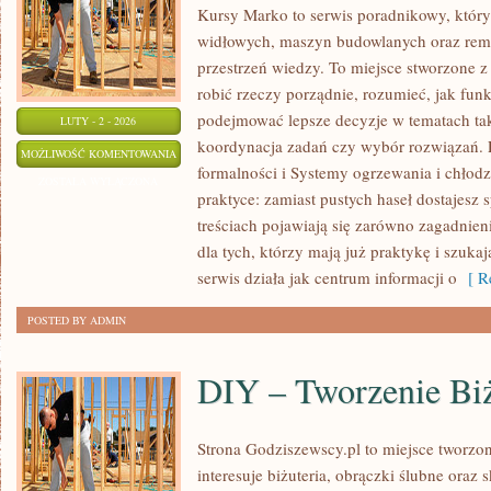
Kursy Marko to serwis poradnikowy, któr
widłowych, maszyn budowlanych oraz rem
przestrzeń wiedzy. To miejsce stworzone z
robić rzeczy porządnie, rozumieć, jak funkc
podejmować lepsze decyzje w tematach tak
LUTY - 2 - 2026
koordynacja zadań czy wybór rozwiązań.
INSTALACJE
MOŻLIWOŚĆ KOMENTOWANIA
formalności i Systemy ogrzewania i chłodz
ELEKTRYCZNE
ZOSTAŁA WYŁĄCZONA
praktyce: zamiast pustych haseł dostajesz
I
treściach pojawiają się zarówno zagadnieni
OŚWIETLENIE
dla tych, którzy mają już praktykę i szuka
serwis działa jak centrum informacji o
[ Re
POSTED BY ADMIN
DIY – Tworzenie Biż
Strona Godziszewscy.pl to miejsce tworzon
interesuje biżuteria, obrączki ślubne oraz