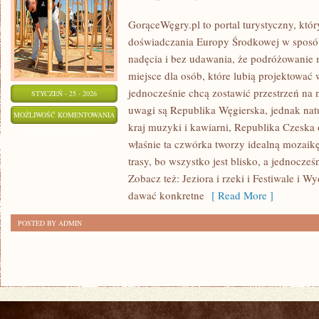
GorąceWęgry.pl to portal turystyczny, któr
doświadczania Europy Środkowej w sposó
nadęcia i bez udawania, że podróżowanie
miejsce dla osób, które lubią projektować
jednocześnie chcą zostawić przestrzeń na
STYCZEŃ - 25 - 2026
uwagi są Republika Węgierska, jednak natur
REGIONY
MOŻLIWOŚĆ KOMENTOWANIA
kraj muzyki i kawiarni, Republika Czeska
WINIARSKIE
ZOSTAŁA WYŁĄCZONA
właśnie ta czwórka tworzy idealną mozaikę
trasy, bo wszystko jest blisko, a jednocze
Zobacz też: Jeziora i rzeki i Festiwale i Wy
dawać konkretne
[ Read More ]
POSTED BY ADMIN