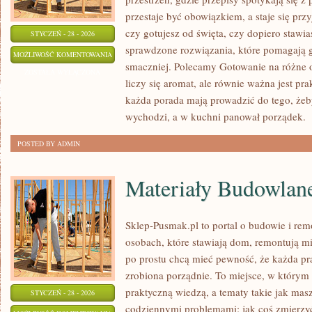
przestaje być obowiązkiem, a staje się prz
czy gotujesz od święta, czy dopiero stawia
STYCZEŃ - 28 - 2026
sprawdzone rozwiązania, które pomagają g
KUCHNIA
MOŻLIWOŚĆ KOMENTOWANIA
smaczniej. Polecamy Gotowanie na różne o
ZERO
ZOSTAŁA WYŁĄCZONA
liczy się aromat, ale równie ważna jest pr
WASTE
każda porada mają prowadzić do tego, żeby
wychodzi, a w kuchni panował porządek.
[
POSTED BY ADMIN
Materiały Budowlan
Sklep-Pusmak.pl to portal o budowie i rem
osobach, które stawiają dom, remontują mi
po prostu chcą mieć pewność, że każda pr
zrobiona porządnie. To miejsce, w którym s
praktyczną wiedzą, a tematy takie jak mas
STYCZEŃ - 28 - 2026
codziennymi problemami: jak coś zmierzyć,