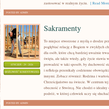
zastosować w realnym życiu.
[ Read More
POSTED BY ADMIN
Sakramenty
To miejsce stworzone z myślą o drodze pr
pogłębiać relację z Bogiem w zwykłych chw
dla osób, które chcą bardziej uważnie trwa
święta, ale także wtedy, gdy życie stawia 
prowadzić w taki sposób, by duchowość st
STYCZEŃ - 29 - 2026
i refleksja przenikały codzienne obowiązki
SAKRAMENTY
MOŻLIWOŚĆ KOMENTOWANIA
innymi. Zobacz również: Rodzina i wartości
ZOSTAŁA WYŁĄCZONA
Chrześcijaństwo na świecie. W centrum tej
obecność z Stwórcą. Nie chodzi o idealny 
podróż, w której człowiek uczy się słuchać
POSTED BY ADMIN