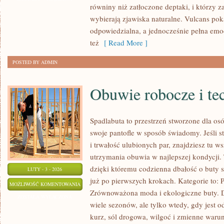
równiny niż zatłoczone deptaki, i którzy 
wybierają zjawiska naturalne. Vulcans pok
odpowiedzialna, a jednocześnie pełna emocji
też
[ Read More ]
POSTED BY ADMIN
Obuwie robocze i te
Spadlabuta to przestrzeń stworzone dla os
swoje pantofle w sposób świadomy. Jeśli 
i trwałość ulubionych par, znajdziesz tu w
utrzymania obuwia w najlepszej kondycji. 
dzięki któremu codzienna dbałość o buty st
LUTY - 3 - 2026
już po pierwszych krokach. Kategorie to: P
OBUWIE
MOŻLIWOŚĆ KOMENTOWANIA
Zrównoważona moda i ekologiczne buty. D
ROBOCZE
ZOSTAŁA WYŁĄCZONA
wiele sezonów, ale tylko wtedy, gdy jest 
I
kurz, sól drogowa, wilgoć i zmienne waru
TECHNICZNE