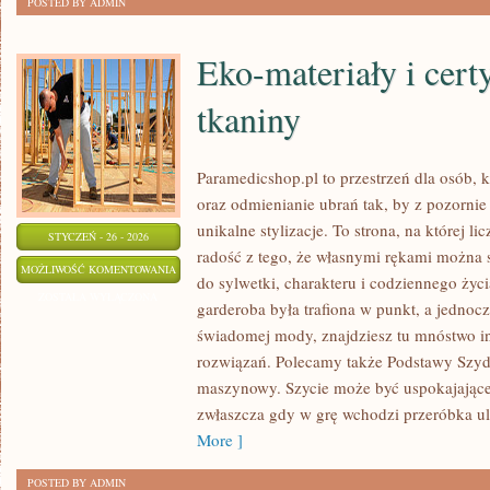
POSTED BY ADMIN
Eko-materiały i cert
tkaniny
Paramedicshop.pl to przestrzeń dla osób, k
oraz odmienianie ubrań tak, by z pozorni
unikalne stylizacje. To strona, na której li
STYCZEŃ - 26 - 2026
radość z tego, że własnymi rękami można s
EKO-
MOŻLIWOŚĆ KOMENTOWANIA
do sylwetki, charakteru i codziennego życi
MATERIAŁY
ZOSTAŁA WYŁĄCZONA
garderoba była trafiona w punkt, a jednoc
I
świadomej mody, znajdziesz tu mnóstwo in
CERTYFIKOWANE
rozwiązań. Polecamy także Podstawy Szyde
TKANINY
maszynowy. Szycie może być uspokajające
zwłaszcza gdy w grę wchodzi przeróbka ul
More ]
POSTED BY ADMIN