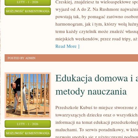
Czeskiej, znajdziesz tu wieloaspektowe spo
LUTY - 1 - 2026
wyjazd od A do Z. Na Rushmore najważniej
LUKSEMBURG
MOŻLIWOŚĆ KOMENTOWANIA
powstają tak, by pomagać zarówno osobom,
ZOSTAŁA WYŁĄCZONA
harmonogram, jak i tym, którzy wolą luźn
temu każdy czytelnik może znaleźć własną
miejskich weekendów, przez road tripy, aż
Read More ]
POSTED BY ADMIN
Edukacja domowa i 
metody nauczania
Przedszkole Kubuś to miejsce stworzone z
towarzyszących dziecku oraz o wszystkich,
informacji na temat edukacji przedszkolne
LUTY - 1 - 2026
maluchami. To serwis poradnikowy, w któr
EDUKACJA
MOŻLIWOŚĆ KOMENTOWANIA
rozwoju spotyka się z użytecznymi podpow