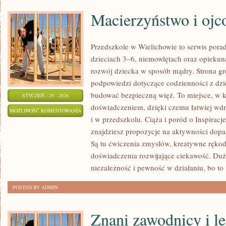
Macierzyństwo i ojc
Przedszkole w Wielichowie to serwis pora
dzieciach 3–6, niemowlętach oraz opiekun
rozwój dziecka w sposób mądry. Strona g
podpowiedzi dotyczące codzienności z dzie
budować bezpieczną więź. To miejsce, w k
STYCZEŃ - 29 - 2026
doświadczeniem, dzięki czemu łatwiej wd
MACIERZYŃSTWO
MOŻLIWOŚĆ KOMENTOWANIA
i w przedszkolu. Ciąża i poród o Inspiracje
I
ZOSTAŁA WYŁĄCZONA
znajdziesz propozycje na aktywności dop
OJCOSTWO
Są tu ćwiczenia zmysłów, kreatywne rękod
doświadczenia rozwijające ciekawość. Duż
niezależność i pewność w działaniu, bo to
POSTED BY ADMIN
Znani zawodnicy i l