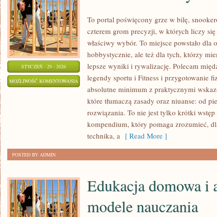
To portal poświęcony grze w bilę, snooker
czterem grom precyzji, w których liczy si
właściwy wybór. To miejsce powstało dla o
hobbystycznie, ale też dla tych, którzy mie
lepsze wyniki i rywalizację. Polecam mię
STYCZEŃ - 29 - 2026
legendy sportu i Fitness i przygotowanie fi
ZNANI
MOŻLIWOŚĆ KOMENTOWANIA
absolutne minimum z praktycznymi wskazó
ZAWODNICY
ZOSTAŁA WYŁĄCZONA
które tłumaczą zasady oraz niuanse: od pi
I
rozwiązania. To nie jest tylko krótki wstę
LEGENDY
kompendium, który pomaga zrozumieć, d
SPORTU
technika, a
[ Read More ]
POSTED BY ADMIN
Edukacja domowa i 
modele nauczania