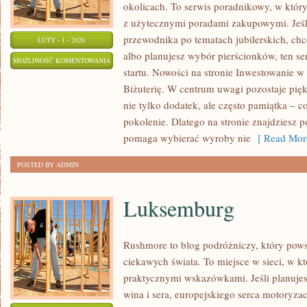
okolicach. To serwis poradnikowy, w który
z użytecznymi poradami zakupowymi. Jeśl
przewodnika po tematach jubilerskich, chc
LUTY - 1 - 2026
albo planujesz wybór pierścionków, ten se
DIY
MOŻLIWOŚĆ KOMENTOWANIA
startu. Nowości na stronie Inwestowanie w
–
ZOSTAŁA WYŁĄCZONA
Biżuterię. W centrum uwagi pozostaje piękn
TWORZENIE
nie tylko dodatek, ale często pamiątka – c
BIŻUTERII
pokolenie. Dlatego na stronie znajdziesz p
pomaga wybierać wyroby nie
[ Read Mor
POSTED BY ADMIN
Luksemburg
Rushmore to blog podróżniczy, który pows
ciekawych świata. To miejsce w sieci, w kt
praktycznymi wskazówkami. Jeśli planujes
wina i sera, europejskiego serca motoryzacj