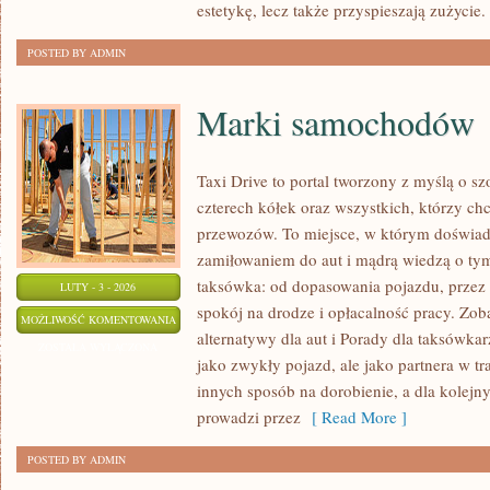
estetykę, lecz także przyspieszają zużycie
POSTED BY ADMIN
Marki samochodów
Taxi Drive to portal tworzony z myślą o sz
czterech kółek oraz wszystkich, którzy chc
przewozów. To miejsce, w którym doświadc
zamiłowaniem do aut i mądrą wiedzą o tym
taksówka: od dopasowania pojazdu, przez 
LUTY - 3 - 2026
spokój na drodze i opłacalność pracy. Zob
MARKI
MOŻLIWOŚĆ KOMENTOWANIA
alternatywy dla aut i Porady dla taksówkarz
SAMOCHODÓW
ZOSTAŁA WYŁĄCZONA
jako zwykły pojazd, ale jako partnera w tr
innych sposób na dorobienie, a dla kolejny
prowadzi przez
[ Read More ]
POSTED BY ADMIN