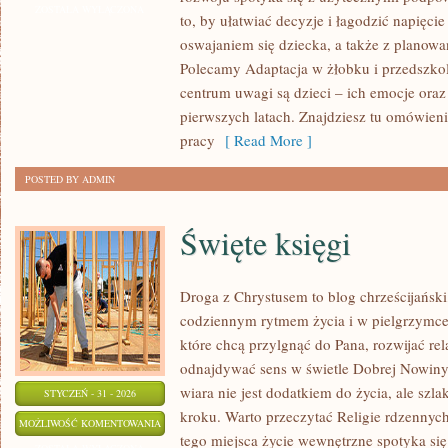
DOMOWA
ZOSTAŁA WYŁĄCZONA
to, by ułatwiać decyzje i łagodzić napięc
I
oswajaniem się dziecka, a także z planowa
ALTERNATYWNE
Polecamy Adaptacja w żłobku i przedszkolu
METODY
centrum uwagi są dzieci – ich emocje oraz
NAUCZANIA
pierwszych latach. Znajdziesz tu omówien
pracy
[ Read More ]
POSTED BY ADMIN
Święte księgi
Droga z Chrystusem to blog chrześcijańsk
codziennym rytmem życia i w pielgrzymce 
które chcą przylgnąć do Pana, rozwijać re
odnajdywać sens w świetle Dobrej Nowiny. 
wiara nie jest dodatkiem do życia, ale szl
STYCZEŃ - 31 - 2026
kroku. Warto przeczytać Religie rdzennyc
ŚWIĘTE
MOŻLIWOŚĆ KOMENTOWANIA
tego miejsca życie wewnętrzne spotyka się 
KSIĘGI