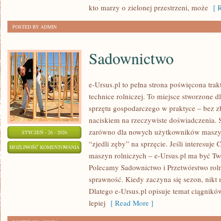
kto marzy o zielonej przestrzeni, może
[ R
POSTED BY ADMIN
Sadownictwo
e-Ursus.pl to pełna strona poświęcona tra
technice rolniczej. To miejsce stworzone d
sprzętu gospodarczego w praktyce – bez z
naciskiem na rzeczywiste doświadczenia. 
zarówno dla nowych użytkowników maszyn,
STYCZEŃ - 26 - 2026
“zjedli zęby” na sprzęcie. Jeśli interesuje 
SADOWNICTWO
MOŻLIWOŚĆ KOMENTOWANIA
maszyn rolniczych – e-Ursus.pl ma być T
ZOSTAŁA WYŁĄCZONA
Polecamy Sadownictwo i Przetwórstwo rolne
sprawność. Kiedy zaczyna się sezon, nikt 
Dlatego e-Ursus.pl opisuje temat ciągnikó
lepiej
[ Read More ]