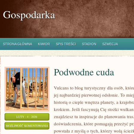
Gospodarka
STRONA GŁÓWNA
KIWIOR
SPIS TREŚCI
STADION
SZWECJA
Podwodne cuda
Vulcans to blog turystyczny dla osób, któ
jej najbardziej pierwotnej odsłonie. To miej
historią o cieple wnętrza planety, a krajo
krokiem. Jeśli fascynują Cię stożki wulkan
znajdziesz tu inspiracje do planowania tras
LUTY - 4 - 2026
doświadczenia, które pomagają przeżyć pr
PODWODNE
MOŻLIWOŚĆ KOMENTOWANIA
powstała z myślą o tych, którzy wolą ście
CUDA
ZOSTAŁA WYŁĄCZONA