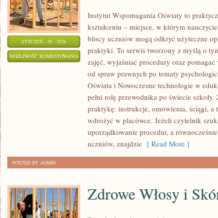
Instytut Wspomagania Oświaty to praktyc
kształceniu – miejsce, w którym nauczyciel
bliscy uczniów mogą odkryć użyteczne op
STYCZEŃ - 29 - 2026
praktyki. To serwis tworzony z myślą o t
EDUKACJA
MOŻLIWOŚĆ KOMENTOWANIA
zajęć, wyjaśniać procedury oraz pomaga
DOMOWA
ZOSTAŁA WYŁĄCZONA
od spraw prawnych po tematy psychologic
I
Oświata i Nowoczesne technologie w eduka
ALTERNATYWNE
pełni rolę przewodnika po świecie szkoły.
MODELE
praktykę: instrukcje, omówienia, ściągi, a 
NAUCZANIA
wdrożyć w placówce. Jeżeli czytelnik szu
uporządkowanie procedur, a równocześnie
uczniów, znajdzie
[ Read More ]
POSTED BY ADMIN
Zdrowe Włosy i Skó