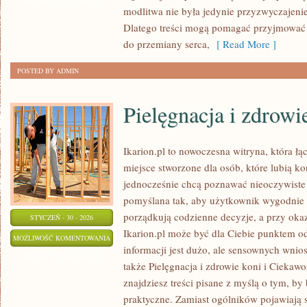
ZOSTAŁA WYŁĄCZONA
modlitwa nie była jedynie przyzwyczajenie
Dlatego treści mogą pomagać przyjmować 
do przemiany serca,
[ Read More ]
POSTED BY ADMIN
Pielęgnacja i zdrowi
Ikarion.pl to nowoczesna witryna, która ł
miejsce stworzone dla osób, które lubią ko
jednocześnie chcą poznawać nieoczywiste 
pomyślana tak, aby użytkownik wygodnie do
porządkują codzienne decyzje, a przy oka
STYCZEŃ - 30 - 2026
Ikarion.pl może być dla Ciebie punktem o
PIELĘGNACJA
MOŻLIWOŚĆ KOMENTOWANIA
informacji jest dużo, ale sensownych wnio
I
ZOSTAŁA WYŁĄCZONA
także Pielęgnacja i zdrowie koni i Ciekawo
ZDROWIE
znajdziesz treści pisane z myślą o tym, by
KONI
praktyczne. Zamiast ogólników pojawiają s