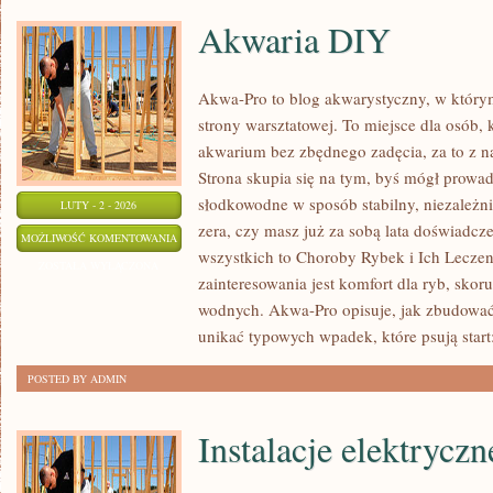
Akwaria DIY
Akwa-Pro to blog akwarystyczny, w który
strony warsztatowej. To miejsce dla osób,
akwarium bez zbędnego zadęcia, za to z n
Strona skupia się na tym, byś mógł prowa
słodkowodne w sposób stabilny, niezależnie
LUTY - 2 - 2026
zera, czy masz już za sobą lata doświadcz
AKWARIA
MOŻLIWOŚĆ KOMENTOWANIA
wszystkich to Choroby Rybek i Ich Lecze
DIY
ZOSTAŁA WYŁĄCZONA
zainteresowania jest komfort dla ryb, skor
wodnych. Akwa-Pro opisuje, jak zbudować 
unikać typowych wpadek, które psują start
POSTED BY ADMIN
Instalacje elektryczn