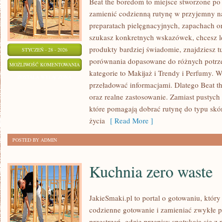
Beat the boredom to miejsce stworzone po 
zamienić codzienną rutynę w przyjemny na
preparatach pielęgnacyjnych, zapachach or
szukasz konkretnych wskazówek, chcesz le
produkty bardziej świadomie, znajdziesz tu
STYCZEŃ - 28 - 2026
porównania dopasowane do różnych potrze
ZDROWE
MOŻLIWOŚĆ KOMENTOWANIA
kategorie to Makijaż i Trendy i Perfumy. W
WŁOSY
ZOSTAŁA WYŁĄCZONA
przeładować informacjami. Dlatego Beat t
I
oraz realne zastosowanie. Zamiast pustych 
SKÓRA
które pomagają dobrać rutynę do typu skór
GŁOWY
życia
[ Read More ]
POSTED BY ADMIN
Kuchnia zero waste
JakieSmaki.pl to portal o gotowaniu, który
codzienne gotowanie i zamieniać zwykłe 
przestrzeń, gdzie przepisy spotykają się z