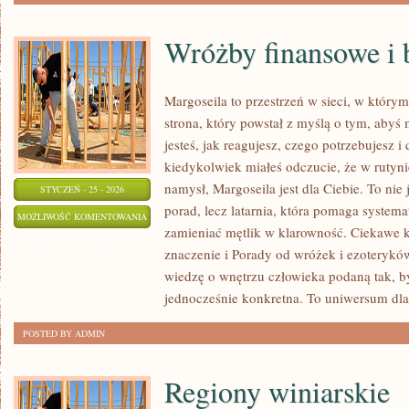
Wróżby finansowe i 
Margoseila to przestrzeń w sieci, w który
strona, który powstał z myślą o tym, abyś 
jesteś, jak reagujesz, czego potrzebujesz i
kiedykolwiek miałeś odczucie, że w rutyn
namysł, Margoseila jest dla Ciebie. To nie 
STYCZEŃ - 25 - 2026
porad, lecz latarnia, która pomaga system
WRÓŻBY
MOŻLIWOŚĆ KOMENTOWANIA
zamieniać mętlik w klarowność. Ciekawe ka
FINANSOWE
ZOSTAŁA WYŁĄCZONA
znaczenie i Porady od wróżek i ezoterykó
I
wiedzę o wnętrzu człowieka podaną tak, by
BIZNESOWE
jednocześnie konkretna. To uniwersum dla
POSTED BY ADMIN
Regiony winiarskie