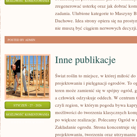
MATERIAŁY
MOŻLIWOŚĆ KOMENTOWANIA
zregenerować usterkę oraz jak dobrać ko
BUDOWLANE
ZOSTAŁA WYŁĄCZONA
zadania. Ulubione kategorie to Maszyny B
Dachowe. Idea strony opiera się na prosty
nie muszą być ciągiem nerwowych decyzji
POSTED BY ADMIN
Inne publikacje
Świat roślin to miejsce, w której miłość do
projektowaniu i pielęgnacji ogrodów. To 
teren może zamienić się w spójny ogród, gdz
a człowiek odzyskuje oddech. W centrum te
czyli region, w którym pogoda bywa kapry
STYCZEŃ - 27 - 2026
możliwości do tworzenia klasycznych kom
INNE
MOŻLIWOŚĆ KOMENTOWANIA
po większe realizacje. Polecamy Ogród w 
PUBLIKACJE
ZOSTAŁA WYŁĄCZONA
Zakładanie ogrodu. Strona koncentruje się n
projektowaniu, tworzeniu oraz utrzymaniu