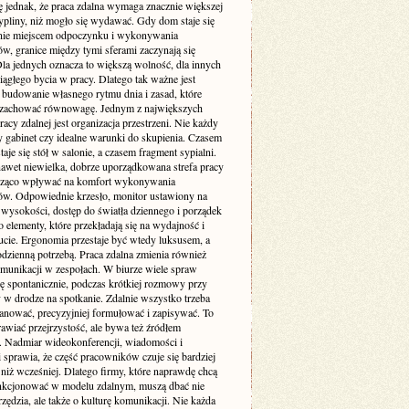
ę jednak, że praca zdalna wymaga znacznie większej
pliny, niż mogło się wydawać. Gdy dom staje się
nie miejscem odpoczynku i wykonywania
w, granice między tymi sferami zaczynają się
Dla jednych oznacza to większą wolność, dla innych
iągłego bycia w pracy. Dlatego tak ważne jest
budowanie własnego rytmu dnia i zasad, które
zachować równowagę. Jednym z największych
cy zdalnej jest organizacja przestrzeni. Nie każdy
 gabinet czy idealne warunki do skupienia. Czasem
taje się stół w salonie, a czasem fragment sypialni.
awet niewielka, dobrze uporządkowana strefa pracy
cząco wpływać na komfort wykonywania
w. Odpowiednie krzesło, monitor ustawiony na
 wysokości, dostęp do światła dziennego i porządek
to elementy, które przekładają się na wydajność i
cie. Ergonomia przestaje być wtedy luksusem, a
codzienną potrzebą. Praca zdalna zmienia również
munikacji w zespołach. W biurze wiele spraw
ię spontanicznie, podczas krótkiej rozmowy przy
 w drodze na spotkanie. Zdalnie wszystko trzeba
lanować, precyzyjniej formułować i zapisywać. To
awiać przejrzystość, ale bywa też źródłem
. Nadmiar wideokonferencji, wiadomości i
i sprawia, że część pracowników czuje się bardziej
niż wcześniej. Dlatego firmy, które naprawdę chcą
nkcjonować w modelu zdalnym, muszą dbać nie
rzędzia, ale także o kulturę komunikacji. Nie każda