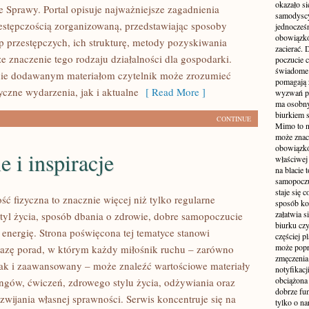
okazało si
e Sprawy. Portal opisuje najważniejsze zagadnienia
samodyscy
estępczością zorganizowaną, przedstawiając sposoby
jednocześ
obowiązkó
up przestępczych, ich strukturę, metody pozyskiwania
zacierać. 
e znaczenie tego rodzaju działalności dla gospodarki.
poczucie c
świadome 
nie dodawanym materiałom czytelnik może zrozumieć
pomagają 
yczne wydarzenia, jak i aktualne
[ Read More ]
wyzwań pra
ma osobny
biurkiem s
CONTINUE
Mimo to n
może zna
obowiązkó
e i inspiracje
właściwej
na blacie 
samopoczu
staje się 
ść fizyczna to znacznie więcej niż tylko regularne
sposób ko
załatwia s
styl życia, sposób dbania o zdrowie, dobre samopoczucie
biurku czy
 energię. Strona poświęcona tej tematyce stanowi
częściej p
może popr
azę porad, w którym każdy miłośnik ruchu – zarówno
zmęczenia
jak i zaawansowany – może znaleźć wartościowe materiały
notyfikacj
obciążona 
ingów, ćwiczeń, zdrowego stylu życia, odżywiania oraz
dobrze fu
wijania własnej sprawności. Serwis koncentruje się na
tylko o na