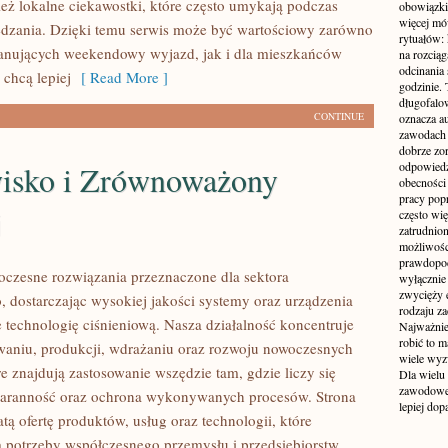
eż lokalne ciekawostki, które często umykają podczas
obowiązki
więcej mó
dzania. Dzięki temu serwis może być wartościowy zarówno
rytuałów:
lanujących weekendowy wyjazd, jak i dla mieszkańców
na rozcią
odcinania
 chcą lepiej
[ Read More ]
godzinie. 
długofalo
CONTINUE
oznacza a
zawodach 
dobrze zo
isko i Zrównoważony
odpowiedzi
obecności 
pracy popr
j
często wi
zatrudnio
możliwości
prawdopodo
czesne rozwiązania przeznaczone dla sektora
wyłącznie 
zwycięży 
 dostarczając wysokiej jakości systemy oraz urządzenia
rodzaju za
 technologię ciśnieniową. Nasza działalność koncentruje
Najważniej
robić to m
owaniu, produkcji, wdrażaniu oraz rozwoju nowoczesnych
wiele wyz
e znajdują zastosowanie wszędzie tam, gdzie liczy się
Dla wielu
zawodowe 
taranność oraz ochrona wykonywanych procesów. Strona
lepiej do
tą ofertę produktów, usług oraz technologii, które
 potrzeby współczesnego przemysłu i przedsiębiorstw