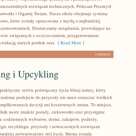
 niezawodnych rozwiązań technicznych. Polecam Przemysł
kawostki i Giganty Świata. Nasza oferta obejmuje systemy
owe, które zostały opracowane z myślą o najbardziej
zastosowaniach. Dostarczamy urządzenia, pozwalające na
cesów związanych z oczyszczaniem, przygotowaniem
ikwidacją starych powłok oraz
[ Read More ]
CONTINUE
ing i Upcykling
praktyczny serwis poświęcony życiu bliżej natury, który
wiadome podejście do przyrody nie musi oznaczać wielkich
mplikowanych decyzji ani kosztownych zmian. To miejsce,
lnik może znaleźć porady, ciekawostki oraz przystępne
ące codziennych wyborów, domu, zakupów, podróży,
rgii, recyklingu, przyrody i nowoczesnych rozwiązań
bardziej zrównoważony styl życia. Strona została