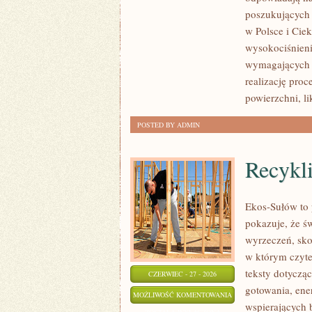
poszukujących
w Polsce i Cie
wysokociśnieni
wymagających 
realizację pro
powierzchni, l
POSTED BY ADMIN
Recykl
Ekos-Sułów to 
pokazuje, że ś
wyrzeczeń, sko
w którym czyte
teksty dotycz
CZERWIEC - 27 - 2026
gotowania, ene
RECYKLING
MOŻLIWOŚĆ KOMENTOWANIA
wspierających 
I