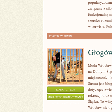
popularyzowani
INSPIRACJE
związane z siło
funkcjonalnym,
szeroko rozumi
w serwisie. Po
POSTED BY ADMIN
Głogó
Moda Wrocław 
na Dolnym Ślą
miejscowości, k
Strona jest b
dotyczące zwied
LIPIEC - 2 - 2026
rekreacji oraz
GŁOGÓW
MOŻLIWOŚĆ KOMENTOWANIA
Śląska. To wit
ZOSTAŁA WYŁĄCZONA
Wrocław nie ogr