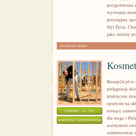
ZOSTAŁA WYŁĄCZONA
przygotowana z
UPCYKLING
wyzwania środo
przystępny spo
Styl Życia. Ch
jako zielony p
POSTED BY ADMIN
Kosmet
Bioarp24.pl to 
pielęgnacji skó
praktyczne źród
opartymi na skł
rosnące zainte
CZERWIEC - 20 - 2026
dla niego i Pi
KOSMETYKI
MOŻLIWOŚĆ KOMENTOWANIA
asortyment zwi
ZOSTAŁA WYŁĄCZONA
zainteresować 