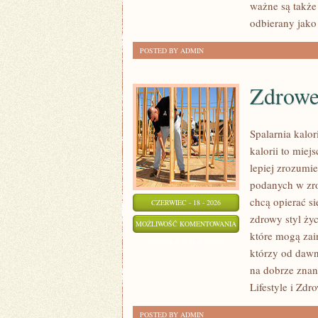
ważne są także
odbierany jako
POSTED BY ADMIN
Zdrowe
Spalarnia kalo
kalorii to miej
lepiej zrozumie
podanych w zro
chcą opierać s
CZERWIEC - 18 - 2026
zdrowy styl życ
ZDROWE
MOŻLIWOŚĆ KOMENTOWANIA
które mogą zai
PRZEPISY
ZOSTAŁA WYŁĄCZONA
którzy od dawn
na dobrze znan
Lifestyle i Zdr
POSTED BY ADMIN