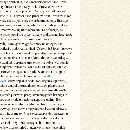
maga spotkania, nie każda wiadomość musi być
atychmiast i nie każdy brak odpowiedzi przez
ie minut oznacza problem. Ważnym aspektem jest
otność. Dla części osób praca w domu oznacza ciszę
e, ale dla innych staje się źródłem izolacji. Brakuje
rozmów, poczucia wspólnoty i naturalnych relacji,
iurze tworzą się mimochodem. To pokazuje, że
 pracy pełni nie tylko funkcję praktyczną, lecz także
 Dlatego wiele firm szuka dziś modeli
ch, które łączą wygodę pracy na odległość z
spotkań i budowania więzi. Czasem już jeden lub dwa
nej obecności w tygodniu potrafią znacząco poprawić
ę i atmosferę. Dla osób, które dopiero wchodzą w
cy zdalnej, ogromne znaczenie ma dobre wdrożenie.
laptopa i założenie kont w kilku aplikacjach nie
 Potrzebne są jasne zasady, wsparcie i dostęp do
jlepiej w miejscu takim jak
serwis dla
ących
który objaśnia podstawy organizacji pracy,
ństwa danych, komunikacji online i planowania
o typu wsparcie jest szczególnie ważne dla osób
ających pierwszą pracę, zmieniających branżę lub
ących z modelu stacjonarnego na zdalny. Bez
iego wprowadzenia łatwo o chaos, frustrację i
tywacji. Nie można też pominąć kwestii zdrowia
go i fizycznego. Praca zdalna sprzyja siedzącemu
ycia, a brak konieczności wychodzenia z domu
 że niektórzy ograniczają ruch do minimum.
 łatwo zapomnieć o przerwach, gdy wszystkie