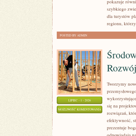
pokazuje równi
szybkiego zwie
dla turystów p
regionu, którzy
POSTED BY ADMIN
Środow
Rozwó
Tworzymy nowo
przemysłowego,
wykorzystujące
LIPIEC - 1 - 2026
się na projekt
ŚRODOWISKO
MOŻLIWOŚĆ KOMENTOWANIA
rozwiązań, któr
I
ZOSTAŁA WYŁĄCZONA
efektywność, s
ZRÓWNOWAŻONY
prezentuje boga
ROZWÓJ
odpowiadają na