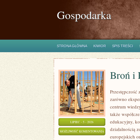
Gospodarka
STRONA GŁÓWNA
KIWIOR
SPIS TREŚCI
Broń i
Przestępczość 
zarówno eksper
centrum wiedzy
także współcze
edukacyjny, ko
LIPIEC - 5 - 2026
działalnością 
BROŃ
MOŻLIWOŚĆ KOMENTOWANIA
europejskich o
I
ZOSTAŁA WYŁĄCZONA