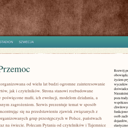
STADION
SZWECJA
 Przemoc
Rozwój pr
obowiązka
życiem pr
zorganizowana od wielu lat budzi ogromne zainteresowanie
wyczekiwa
doświadcz
tów, jak i czytelników. Strona stanowi rozbudowane
Niezależn
 poświęcone mafii, ich ewolucji, modelom działania, a
poza trad
współczes
snym zagrożeniom. Serwis prezentuje temat w sposób
chwilowy
ncentrując się na przedstawieniu zjawisk związanych z
funkcjonow
osób zach
zorganizowanych grup przestępczych w Polsce, państwach
dojazdów,
raz na świecie. Polecam Pytania od czytelników i Tajemnice
elastyczn