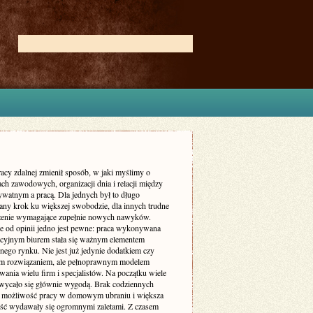
acy zdalnej zmienił sposób, w jaki myślimy o
ch zawodowych, organizacji dnia i relacji między
ywatnym a pracą. Dla jednych był to długo
ny krok ku większej swobodzie, dla innych trudne
enie wymagające zupełnie nowych nawyków.
ie od opinii jedno jest pewne: praca wykonywana
ycyjnym biurem stała się ważnym elementem
nego rynku. Nie jest już jedynie dodatkiem czy
m rozwiązaniem, ale pełnoprawnym modelem
ania wielu firm i specjalistów. Na początku wiele
wycało się głównie wygodą. Brak codziennych
 możliwość pracy w domowym ubraniu i większa
ość wydawały się ogromnymi zaletami. Z czasem