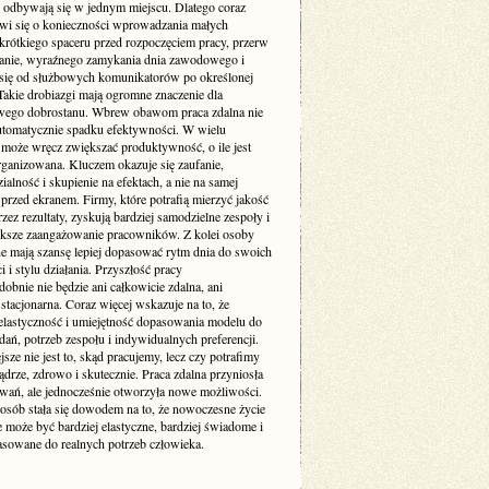
 odbywają się w jednym miejscu. Dlatego coraz
wi się o konieczności wprowadzania małych
 krótkiego spaceru przed rozpoczęciem pracy, przerw
ganie, wyraźnego zamykania dnia zawodowego i
 się od służbowych komunikatorów po określonej
Takie drobiazgi mają ogromne znaczenie dla
wego dobrostanu. Wbrew obawom praca zdalna nie
utomatycznie spadku efektywności. W wielu
może wręcz zwiększać produktywność, o ile jest
rganizowana. Kluczem okazuje się zaufanie,
alność i skupienie na efektach, a nie na samej
przed ekranem. Firmy, które potrafią mierzyć jakość
zez rezultaty, zyskują bardziej samodzielne zespoły i
ększe zaangażowanie pracowników. Z kolei osoby
ne mają szansę lepiej dopasować rytm dnia do swoich
 i stylu działania. Przyszłość pracy
bnie nie będzie ani całkowicie zdalna, ani
stacjonarna. Coraz więcej wskazuje na to, że
elastyczność i umiejętność dopasowania modelu do
dań, potrzeb zespołu i indywidualnych preferencji.
sze nie jest to, skąd pracujemy, lecz czy potrafimy
ądrze, zdrowo i skutecznie. Praca zdalna przyniosła
wań, ale jednocześnie otworzyła nowe możliwości.
 osób stała się dowodem na to, że nowoczesne życie
może być bardziej elastyczne, bardziej świadome i
pasowane do realnych potrzeb człowieka.