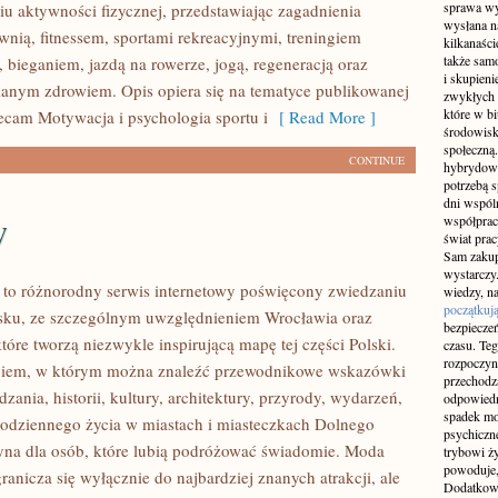
sprawa wy
u aktywności fizycznej, przedstawiając zagadnienia
wysłana n
wnią, fitnessem, sportami rekreacyjnymi, treningiem
kilkanaśc
także sam
 bieganiem, jazdą na rowerze, jogą, regeneracją oraz
i skupieni
anym zdrowiem. Opis opiera się na tematyce publikowanej
zwykłych 
które w b
lecam Motywacja i psychologia sportu i
[ Read More ]
środowisko
społeczną.
CONTINUE
hybrydowy
potrzebą 
dni wspól
w
współprac
świat pra
Sam zakup 
wystarczy.
to różnorodny serwis internetowy poświęcony zwiedzaniu
wiedzy, na
początkuj
sku, ze szczególnym uwzględnieniem Wrocławia oraz
bezpiecze
tóre tworzą niezwykle inspirującą mapę tej części Polski.
czasu. Teg
rozpoczyn
logiem, w którym można znaleźć przewodnikowe wskazówki
przechodz
zania, historii, kultury, architektury, przyrody, wydarzeń,
odpowiedn
spadek mo
 codziennego życia w miastach i miasteczkach Dolnego
psychiczne
ryna dla osób, które lubią podróżować świadomie. Moda
trybowi ż
powoduje,
anicza się wyłącznie do najbardziej znanych atrakcji, ale
Dodatkowo