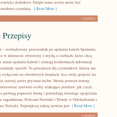
 estetyka dodatków. Dzięki temu serwis może być
 urodowa czytelnia,
[ Read More ]
CONTINUE
 Przepisy
rii – rozbudowany przewodnik po spalaniu kalorii Spalarnia
sce w internecie stworzony z myślą o osobach, które chcą
ć temat spalania kalorii i szukają konkretnych informacji
zumiały sposób. To przestrzeń dla czytelników, którzy nie
ię wyłącznie na chwilowych trendach, lecz wolą spojrzeć na
ia szerzej: przez pryzmat ruchu. Strona porusza tematy,
nteresować zarówno osoby szukające podstaw, jak i tych,
a próbują poprawić formę i potrzebują świeżego spojrzenia
e zagadnienia. Polecam Nowinki i Trendy w Odchudzaniu i
owe Nawyki. Największą zaletą serwisu jest
[ Read More ]
CONTINUE