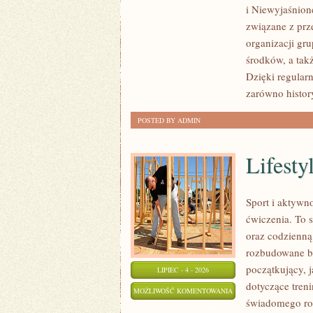
i Niewyjaśnion
PRZEMOC
związane z prz
organizacji gr
środków, a takż
Dzięki regular
zarówno histor
POSTED BY ADMIN
Lifestyl
Sport i aktywno
ćwiczenia. To 
oraz codzienną
rozbudowane b
początkujący, 
LIPIEC - 4 - 2026
dotyczące tren
LIFESTYLE
MOŻLIWOŚĆ KOMENTOWANIA
świadomego roz
I
ZOSTAŁA WYŁĄCZONA