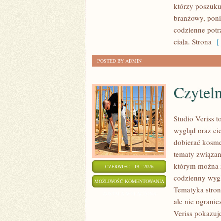
którzy poszuku
branżowy, poni
codzienne potr
ciała. Strona
[ 
POSTED BY ADMIN
Czyteln
Studio Veriss
wygląd oraz c
dobierać kosme
tematy związan
którym można z
CZERWIEC - 19 - 2026
codzienny wygl
CZYTELNICY
MOŻLIWOŚĆ KOMENTOWANIA
Tematyka stron
ANALIZUJĄ
ZOSTAŁA WYŁĄCZONA
ale nie ograni
Veriss pokazuj