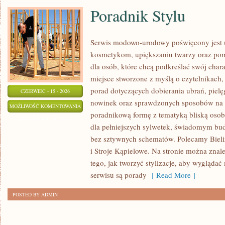
Poradnik Stylu
Serwis modowo-urodowy poświęcony jest ub
kosmetykom, upiększaniu twarzy oraz po
dla osób, które chcą podkreślać swój chara
miejsce stworzone z myślą o czytelnikach,
porad dotyczących dobierania ubrań, piel
CZERWIEC - 15 - 2026
nowinek oraz sprawdzonych sposobów na l
PORADNIK
MOŻLIWOŚĆ KOMENTOWANIA
poradnikową formę z tematyką bliską osob
STYLU
ZOSTAŁA WYŁĄCZONA
dla pełniejszych sylwetek, świadomym bu
bez sztywnych schematów. Polecamy Bielizn
i Stroje Kąpielowe. Na stronie można znale
tego, jak tworzyć stylizacje, aby wygląd
serwisu są porady
[ Read More ]
POSTED BY ADMIN