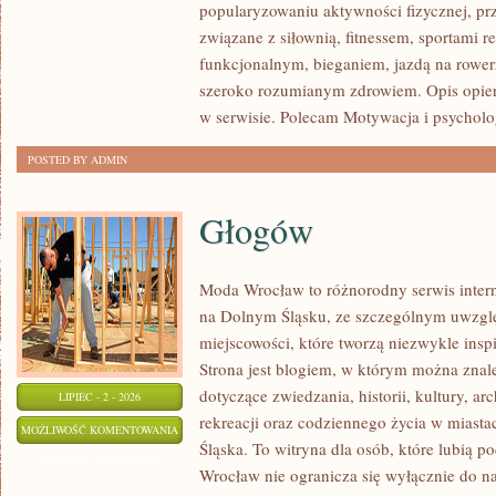
popularyzowaniu aktywności fizycznej, pr
INSPIRACJE
związane z siłownią, fitnessem, sportami r
funkcjonalnym, bieganiem, jazdą na rowerz
szeroko rozumianym zdrowiem. Opis opier
w serwisie. Polecam Motywacja i psycholog
POSTED BY ADMIN
Głogów
Moda Wrocław to różnorodny serwis inte
na Dolnym Śląsku, ze szczególnym uwzgl
miejscowości, które tworzą niezwykle inspi
Strona jest blogiem, w którym można zn
dotyczące zwiedzania, historii, kultury, ar
LIPIEC - 2 - 2026
rekreacji oraz codziennego życia w miast
GŁOGÓW
MOŻLIWOŚĆ KOMENTOWANIA
Śląska. To witryna dla osób, które lubią
ZOSTAŁA WYŁĄCZONA
Wrocław nie ogranicza się wyłącznie do naj