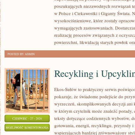
poszukujących niezawodnych rozwiązań t
w Polsce i Ciekawostki i Giganty Świata. 
wysokociśnieniowe, które zostały opracow
wymagających zastosowaniach. Dostarczam
realizację procesów związanych z oczysz
powierzchni, likwidacją starych powłok or
POSTED BY ADMIN
Recykling i Upcykli
Ekos-Sułów to praktyczny serwis poświęcon
pokazuje, że świadome podejście do przyr
wyrzeczeń, skomplikowanych decyzji ani 
w którym czytelnik może znaleźć porady, 
teksty dotyczące codziennych wyborów, d
CZERWIEC - 27 - 2026
gotowania, energii, recyklingu, przyrody
RECYKLING
MOŻLIWOŚĆ KOMENTOWANIA
wspierających bardziej zrównoważony styl 
I