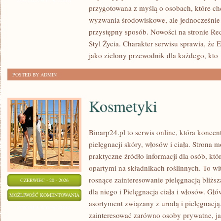
ZOSTAŁA WYŁĄCZONA
przygotowana z myślą o osobach, które c
UPCYKLING
wyzwania środowiskowe, ale jednocześnie 
przystępny sposób. Nowości na stronie Rec
Styl Życia. Charakter serwisu sprawia, że
jako zielony przewodnik dla każdego, kto
POSTED BY ADMIN
Kosmetyki
Bioarp24.pl to serwis online, która koncen
pielęgnacji skóry, włosów i ciała. Strona 
praktyczne źródło informacji dla osób, któ
opartymi na składnikach roślinnych. To wit
rosnące zainteresowanie pielęgnacją bliżs
CZERWIEC - 20 - 2026
dla niego i Pielęgnacja ciała i włosów. G
KOSMETYKI
MOŻLIWOŚĆ KOMENTOWANIA
asortyment związany z urodą i pielęgnacj
ZOSTAŁA WYŁĄCZONA
zainteresować zarówno osoby prywatne, ja