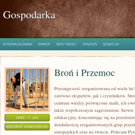
Gospodarka
STRONA GŁÓWNA
KIWIOR
SPIS TREŚCI
STADION
SZWECJA
Broń i Przemoc
Przestępczość zorganizowana od wielu lat
zarówno ekspertów, jak i czytelników. St
centrum wiedzy poświęcone mafii, ich ewo
także współczesnym zagrożeniom. Serwis 
edukacyjny, koncentrując się na przedsta
LIPIEC - 5 - 2026
działalnością zorganizowanych grup przes
BROŃ
MOŻLIWOŚĆ KOMENTOWANIA
europejskich oraz na świecie. Polecam Pyt
I
ZOSTAŁA WYŁĄCZONA