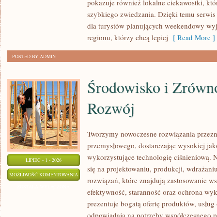
pokazuje również lokalne ciekawostki, kt
szybkiego zwiedzania. Dzięki temu serwi
dla turystów planujących weekendowy wyj
regionu, którzy chcą lepiej
[ Read More ]
POSTED BY ADMIN
Środowisko i Zrów
Rozwój
Tworzymy nowoczesne rozwiązania przezn
przemysłowego, dostarczając wysokiej jak
wykorzystujące technologię ciśnieniową. N
LIPIEC - 1 - 2026
się na projektowaniu, produkcji, wdrażan
ŚRODOWISKO
MOŻLIWOŚĆ KOMENTOWANIA
rozwiązań, które znajdują zastosowanie wsz
I
ZOSTAŁA WYŁĄCZONA
efektywność, staranność oraz ochrona wy
ZRÓWNOWAŻONY
prezentuje bogatą ofertę produktów, usług 
ROZWÓJ
odpowiadają na potrzeby współczesnego pr