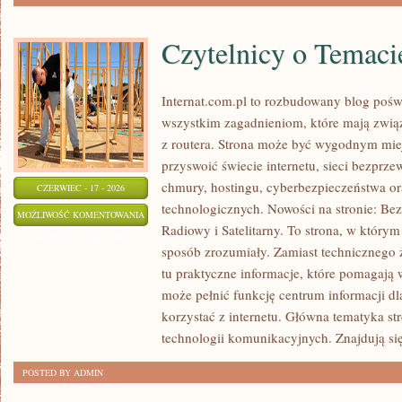
Czytelnicy o Temaci
Internat.com.pl to rozbudowany blog poś
wszystkim zagadnieniom, które mają zwią
z routera. Strona może być wygodnym miej
przyswoić świecie internetu, sieci bezpr
chmury, hostingu, cyberbezpieczeństwa 
CZERWIEC - 17 - 2026
technologicznych. Nowości na stronie: Bezp
CZYTELNICY
MOŻLIWOŚĆ KOMENTOWANIA
Radiowy i Satelitarny. To strona, w którym
O
ZOSTAŁA WYŁĄCZONA
sposób zrozumiały. Zamiast technicznego 
TEMACIE
tu praktyczne informacje, które pomagają w
może pełnić funkcję centrum informacji d
korzystać z internetu. Główna tematyka st
technologii komunikacyjnych. Znajdują się
POSTED BY ADMIN