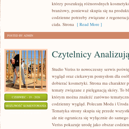
którzy poszukują różnorodnych kosmetyków
branżowy, ponieważ skupia się na produkt
codzienne potrzeby związane z regeneracj
ciała. Strona
[ Read More ]
POSTED BY ADMIN
Czytelnicy Analizuj
Studio Veriss to nowoczesny serwis pośw
wygląd oraz ciekawym pomysłom dla osób
dobierać kosmetyki. Strona ma charakter p
tematy związane z pielęgnacją skóry. To b
którym można znaleźć zarówno tematyczne 
CZERWIEC - 19 - 2026
codzienny wygląd. Polecam Moda i Uroda i
CZYTELNICY
MOŻLIWOŚĆ KOMENTOWANIA
Tematyka strony skupia się przede wszyst
ANALIZUJĄ
ZOSTAŁA WYŁĄCZONA
ale nie ogranicza się wyłącznie do samego
Veriss pokazuje urodę jako obszar codzi