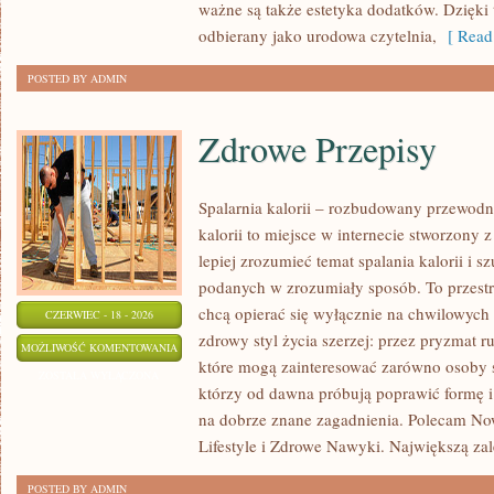
ważne są także estetyka dodatków. Dzięki
odbierany jako urodowa czytelnia,
[ Read
POSTED BY ADMIN
Zdrowe Przepisy
Spalarnia kalorii – rozbudowany przewodni
kalorii to miejsce w internecie stworzony 
lepiej zrozumieć temat spalania kalorii i s
podanych w zrozumiały sposób. To przestrz
chcą opierać się wyłącznie na chwilowych 
CZERWIEC - 18 - 2026
zdrowy styl życia szerzej: przez pryzmat r
ZDROWE
MOŻLIWOŚĆ KOMENTOWANIA
które mogą zainteresować zarówno osoby sz
PRZEPISY
ZOSTAŁA WYŁĄCZONA
którzy od dawna próbują poprawić formę i
na dobrze znane zagadnienia. Polecam No
Lifestyle i Zdrowe Nawyki. Największą zale
POSTED BY ADMIN