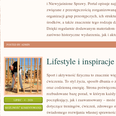
i Niewyjaśnione Sprawy. Portal opisuje na
PRZEMOC
związane z przestępczością zorganizowaną
organizacji grup przestępczych, ich struk
środków, a także znaczenie tego rodzaju dz
Dzięki regularnie dodawanym materiałom 
zarówno historyczne wydarzenia, jak i akt
POSTED BY ADMIN
Lifestyle i inspiracje
Sport i aktywność fizyczna to znacznie wię
ćwiczenia. To styl życia, sposób dbania o
oraz codzienną energię. Strona poświęcona
rozbudowane bazę porad, w którym każdy
początkujący, jak i zaawansowany – może 
LIPIEC - 4 - 2026
dotyczące treningów, ćwiczeń, zdrowego st
LIFESTYLE
MOŻLIWOŚĆ KOMENTOWANIA
świadomego rozwijania własnej sprawności
I
ZOSTAŁA WYŁĄCZONA