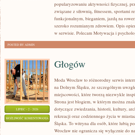
popularyzowaniu aktywności fizycznej, pr
INSPIRACJE
związane z siłownią, fitnessem, sportami r
funkcjonalnym, bieganiem, jazdą na rowerz
szeroko rozumianym zdrowiem. Opis opier
w serwisie. Polecam Motywacja i psycholog
POSTED BY ADMIN
Głogów
Moda Wrocław to różnorodny serwis inte
na Dolnym Śląsku, ze szczególnym uwzgl
miejscowości, które tworzą niezwykle inspi
Strona jest blogiem, w którym można zn
dotyczące zwiedzania, historii, kultury, ar
LIPIEC - 2 - 2026
rekreacji oraz codziennego życia w miast
GŁOGÓW
MOŻLIWOŚĆ KOMENTOWANIA
Śląska. To witryna dla osób, które lubią
ZOSTAŁA WYŁĄCZONA
Wrocław nie ogranicza się wyłącznie do naj