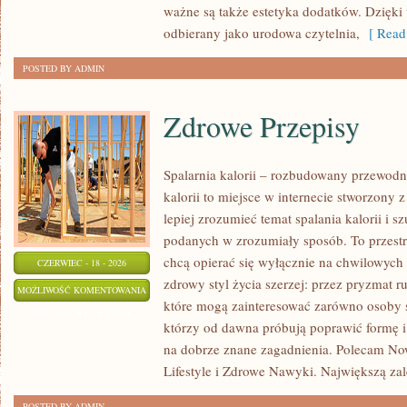
ważne są także estetyka dodatków. Dzięki
odbierany jako urodowa czytelnia,
[ Read
POSTED BY ADMIN
Zdrowe Przepisy
Spalarnia kalorii – rozbudowany przewodni
kalorii to miejsce w internecie stworzony 
lepiej zrozumieć temat spalania kalorii i s
podanych w zrozumiały sposób. To przestrz
chcą opierać się wyłącznie na chwilowych 
CZERWIEC - 18 - 2026
zdrowy styl życia szerzej: przez pryzmat r
ZDROWE
MOŻLIWOŚĆ KOMENTOWANIA
które mogą zainteresować zarówno osoby sz
PRZEPISY
ZOSTAŁA WYŁĄCZONA
którzy od dawna próbują poprawić formę i
na dobrze znane zagadnienia. Polecam No
Lifestyle i Zdrowe Nawyki. Największą zale
POSTED BY ADMIN