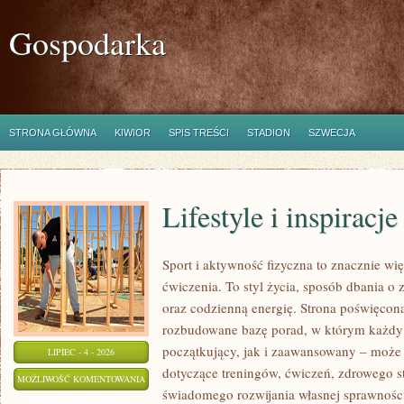
Gospodarka
STRONA GŁÓWNA
KIWIOR
SPIS TREŚCI
STADION
SZWECJA
Lifestyle i inspiracje
Sport i aktywność fizyczna to znacznie wię
ćwiczenia. To styl życia, sposób dbania o
oraz codzienną energię. Strona poświęcona
rozbudowane bazę porad, w którym każdy
początkujący, jak i zaawansowany – może 
LIPIEC - 4 - 2026
dotyczące treningów, ćwiczeń, zdrowego st
LIFESTYLE
MOŻLIWOŚĆ KOMENTOWANIA
świadomego rozwijania własnej sprawności
I
ZOSTAŁA WYŁĄCZONA