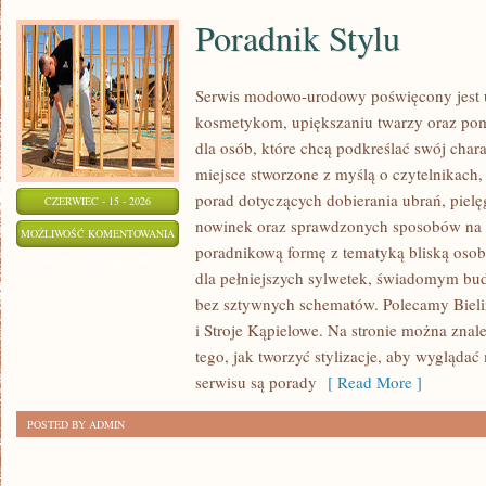
Poradnik Stylu
Serwis modowo-urodowy poświęcony jest ub
kosmetykom, upiększaniu twarzy oraz po
dla osób, które chcą podkreślać swój chara
miejsce stworzone z myślą o czytelnikach,
porad dotyczących dobierania ubrań, piel
CZERWIEC - 15 - 2026
nowinek oraz sprawdzonych sposobów na l
PORADNIK
MOŻLIWOŚĆ KOMENTOWANIA
poradnikową formę z tematyką bliską osob
STYLU
ZOSTAŁA WYŁĄCZONA
dla pełniejszych sylwetek, świadomym bu
bez sztywnych schematów. Polecamy Bielizn
i Stroje Kąpielowe. Na stronie można znale
tego, jak tworzyć stylizacje, aby wygląd
serwisu są porady
[ Read More ]
POSTED BY ADMIN