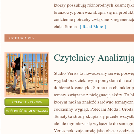
którzy poszukują różnorodnych kosmetyków
branżowy, ponieważ skupia się na produkt
codzienne potrzeby związane z regeneracj
ciała. Strona
[ Read More ]
POSTED BY ADMIN
Czytelnicy Analizuj
Studio Veriss to nowoczesny serwis pośw
wygląd oraz ciekawym pomysłom dla osób
dobierać kosmetyki. Strona ma charakter p
tematy związane z pielęgnacją skóry. To b
którym można znaleźć zarówno tematyczne 
CZERWIEC - 19 - 2026
codzienny wygląd. Polecam Moda i Uroda i
CZYTELNICY
MOŻLIWOŚĆ KOMENTOWANIA
Tematyka strony skupia się przede wszyst
ANALIZUJĄ
ZOSTAŁA WYŁĄCZONA
ale nie ogranicza się wyłącznie do samego
Veriss pokazuje urodę jako obszar codzi