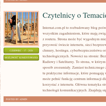
Czytelnicy o Temaci
Internat.com.pl to rozbudowany blog poś
wszystkim zagadnieniom, które mają zwią
z routera. Strona może być wygodnym miej
przyswoić świecie internetu, sieci bezpr
chmury, hostingu, cyberbezpieczeństwa 
CZERWIEC - 17 - 2026
technologicznych. Nowości na stronie: Bezp
CZYTELNICY
MOŻLIWOŚĆ KOMENTOWANIA
Radiowy i Satelitarny. To strona, w którym
O
ZOSTAŁA WYŁĄCZONA
sposób zrozumiały. Zamiast technicznego 
TEMACIE
tu praktyczne informacje, które pomagają w
może pełnić funkcję centrum informacji d
korzystać z internetu. Główna tematyka st
technologii komunikacyjnych. Znajdują się
POSTED BY ADMIN