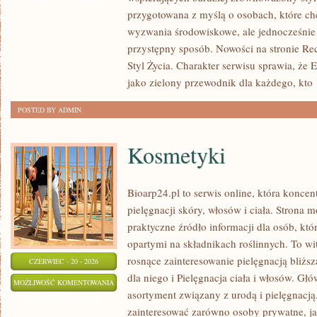
I
ZOSTAŁA WYŁĄCZONA
przygotowana z myślą o osobach, które c
UPCYKLING
wyzwania środowiskowe, ale jednocześnie 
przystępny sposób. Nowości na stronie Rec
Styl Życia. Charakter serwisu sprawia, że
jako zielony przewodnik dla każdego, kto
POSTED BY ADMIN
Kosmetyki
Bioarp24.pl to serwis online, która koncen
pielęgnacji skóry, włosów i ciała. Strona 
praktyczne źródło informacji dla osób, któ
opartymi na składnikach roślinnych. To wit
rosnące zainteresowanie pielęgnacją bliżs
CZERWIEC - 20 - 2026
dla niego i Pielęgnacja ciała i włosów. G
KOSMETYKI
MOŻLIWOŚĆ KOMENTOWANIA
asortyment związany z urodą i pielęgnacj
ZOSTAŁA WYŁĄCZONA
zainteresować zarówno osoby prywatne, ja