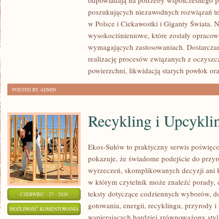
odpowiadają na potrzeby współczesnego pr
poszukujących niezawodnych rozwiązań t
w Polsce i Ciekawostki i Giganty Świata. 
wysokociśnieniowe, które zostały opracow
wymagających zastosowaniach. Dostarczam
realizację procesów związanych z oczysz
powierzchni, likwidacją starych powłok or
POSTED BY ADMIN
Recykling i Upcykli
Ekos-Sułów to praktyczny serwis poświęcon
pokazuje, że świadome podejście do przyr
wyrzeczeń, skomplikowanych decyzji ani 
w którym czytelnik może znaleźć porady, 
teksty dotyczące codziennych wyborów, d
CZERWIEC - 27 - 2026
gotowania, energii, recyklingu, przyrody
RECYKLING
MOŻLIWOŚĆ KOMENTOWANIA
wspierających bardziej zrównoważony styl 