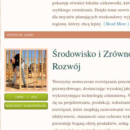
pokazuje również lokalne ciekawostki, kt
szybkiego zwiedzania. Dzięki temu serwi
dla turystów planujących weekendowy wyj
regionu, którzy chcą lepiej
[ Read More ]
POSTED BY ADMIN
Środowisko i Zrów
Rozwój
Tworzymy nowoczesne rozwiązania przezn
przemysłowego, dostarczając wysokiej jak
wykorzystujące technologię ciśnieniową. N
LIPIEC - 1 - 2026
się na projektowaniu, produkcji, wdrażan
ŚRODOWISKO
MOŻLIWOŚĆ KOMENTOWANIA
rozwiązań, które znajdują zastosowanie wsz
I
ZOSTAŁA WYŁĄCZONA
efektywność, staranność oraz ochrona wy
ZRÓWNOWAŻONY
prezentuje bogatą ofertę produktów, usług 
ROZWÓJ