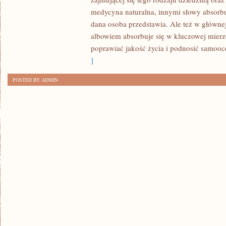
MIMO
medycyna naturalna, innymi słowy absorbuj
CIĄGŁYCH
dana osoba przedstawia. Ale też w głównej
PRÓB
albowiem absorbuje się w kluczowej mier
DOTARCIA
poprawiać jakość życia i podnosić samooc
DO
]
LUDZI
POSTED BY ADMIN
I
WMÓWIENIA
IM