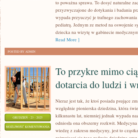
to poważna sprawa. To dosyć naturalne zac
STOSUNKOWO
przyzwyczajone do dotykania i badania pr
PREKURSORSKA
wypada przyuczyć je trafnego zachowania 
DYSCYPLINA,
pediatrą. Jednym ze metod na oswojenie sy
JAKA
dziecka na wizytę w gabinecie medycznym 
ŚWIECI
Read More ]
TRIUMFY
POSTED BY ADMIN
To przykre mimo cią
dotarcia do ludzi i
Nieraz jest tak, że ktoś posiada psujące zmi
względnie pionierska dziedzina, która świe
kilkunastu lat, niemniej jednak wypada na
GRUDZIEŃ - 23 - 2025
odniosła ona obszerny rozkwit. Medycyna e
TO
MOŻLIWOŚĆ KOMENTOWANIA
wiedzę z zakresu medycyny, jest to cząstk
PRZYKRE
ZOSTAŁA WYŁĄCZONA
zajmującej się tego rodzaju dziedziną oraz 