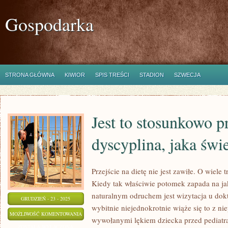
Gospodarka
STRONA GŁÓWNA
KIWIOR
SPIS TREŚCI
STADION
SZWECJA
Jest to stosunkowo p
dyscyplina, jaka świ
Przejście na dietę nie jest zawiłe. O wiele 
Kiedy tak właściwie potomek zapada na j
naturalnym odruchem jest wizytacja u dok
GRUDZIEŃ - 23 - 2025
wybitnie niejednokrotnie wiąże się to z n
JEST
MOŻLIWOŚĆ KOMENTOWANIA
wywołanymi lękiem dziecka przed pediat
TO
ZOSTAŁA WYŁĄCZONA