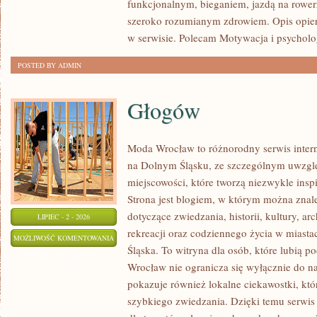
funkcjonalnym, bieganiem, jazdą na rowerz
szeroko rozumianym zdrowiem. Opis opier
w serwisie. Polecam Motywacja i psycholog
POSTED BY ADMIN
Głogów
Moda Wrocław to różnorodny serwis inte
na Dolnym Śląsku, ze szczególnym uwzgl
miejscowości, które tworzą niezwykle inspi
Strona jest blogiem, w którym można zn
dotyczące zwiedzania, historii, kultury, ar
LIPIEC - 2 - 2026
rekreacji oraz codziennego życia w miast
GŁOGÓW
MOŻLIWOŚĆ KOMENTOWANIA
Śląska. To witryna dla osób, które lubią
ZOSTAŁA WYŁĄCZONA
Wrocław nie ogranicza się wyłącznie do naj
pokazuje również lokalne ciekawostki, kt
szybkiego zwiedzania. Dzięki temu serwi