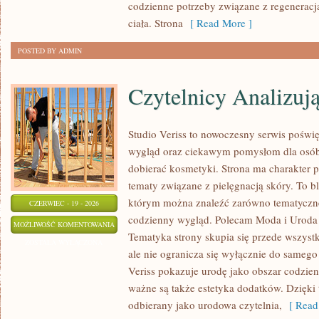
codzienne potrzeby związane z regeneracj
ciała. Strona
[ Read More ]
POSTED BY ADMIN
Czytelnicy Analizuj
Studio Veriss to nowoczesny serwis pośw
wygląd oraz ciekawym pomysłom dla osób
dobierać kosmetyki. Strona ma charakter p
tematy związane z pielęgnacją skóry. To b
którym można znaleźć zarówno tematyczne 
CZERWIEC - 19 - 2026
codzienny wygląd. Polecam Moda i Uroda i
CZYTELNICY
MOŻLIWOŚĆ KOMENTOWANIA
Tematyka strony skupia się przede wszyst
ANALIZUJĄ
ZOSTAŁA WYŁĄCZONA
ale nie ogranicza się wyłącznie do samego
Veriss pokazuje urodę jako obszar codzi
ważne są także estetyka dodatków. Dzięki
odbierany jako urodowa czytelnia,
[ Read