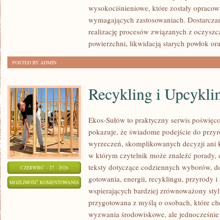
wysokociśnieniowe, które zostały opracow
wymagających zastosowaniach. Dostarczam
realizację procesów związanych z oczysz
powierzchni, likwidacją starych powłok or
POSTED BY ADMIN
Recykling i Upcykli
Ekos-Sułów to praktyczny serwis poświęcon
pokazuje, że świadome podejście do przyr
wyrzeczeń, skomplikowanych decyzji ani 
w którym czytelnik może znaleźć porady, 
teksty dotyczące codziennych wyborów, d
CZERWIEC - 27 - 2026
gotowania, energii, recyklingu, przyrody
RECYKLING
MOŻLIWOŚĆ KOMENTOWANIA
wspierających bardziej zrównoważony styl 
I
ZOSTAŁA WYŁĄCZONA
przygotowana z myślą o osobach, które c
UPCYKLING
wyzwania środowiskowe, ale jednocześnie 