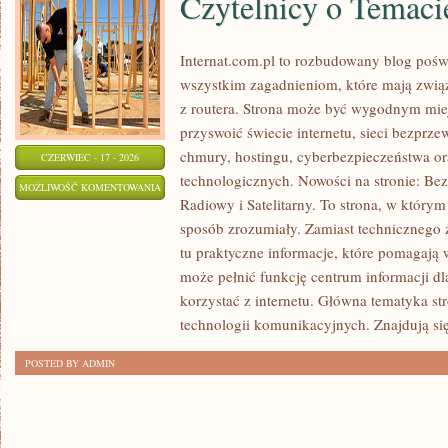
Czytelnicy o Temaci
Internat.com.pl to rozbudowany blog poś
wszystkim zagadnieniom, które mają zwią
z routera. Strona może być wygodnym miej
przyswoić świecie internetu, sieci bezpr
chmury, hostingu, cyberbezpieczeństwa 
CZERWIEC - 17 - 2026
technologicznych. Nowości na stronie: Bezp
CZYTELNICY
MOŻLIWOŚĆ KOMENTOWANIA
Radiowy i Satelitarny. To strona, w którym
O
ZOSTAŁA WYŁĄCZONA
sposób zrozumiały. Zamiast technicznego 
TEMACIE
tu praktyczne informacje, które pomagają w
może pełnić funkcję centrum informacji d
korzystać z internetu. Główna tematyka st
technologii komunikacyjnych. Znajdują się
POSTED BY ADMIN