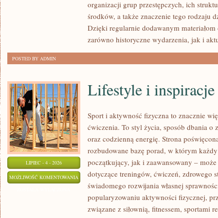
organizacji grup przestępczych, ich struk
środków, a także znaczenie tego rodzaju dz
Dzięki regularnie dodawanym materiałom 
zarówno historyczne wydarzenia, jak i akt
POSTED BY ADMIN
Lifestyle i inspiracje
Sport i aktywność fizyczna to znacznie wię
ćwiczenia. To styl życia, sposób dbania o
oraz codzienną energię. Strona poświęcona
rozbudowane bazę porad, w którym każdy
początkujący, jak i zaawansowany – może 
LIPIEC - 4 - 2026
dotyczące treningów, ćwiczeń, zdrowego st
LIFESTYLE
MOŻLIWOŚĆ KOMENTOWANIA
świadomego rozwijania własnej sprawności
I
ZOSTAŁA WYŁĄCZONA
popularyzowaniu aktywności fizycznej, pr
INSPIRACJE
związane z siłownią, fitnessem, sportami r