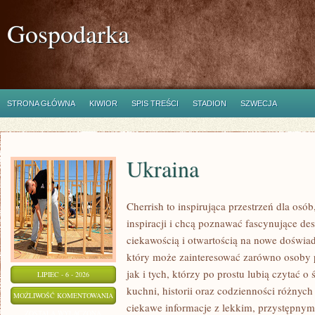
Gospodarka
STRONA GŁÓWNA
KIWIOR
SPIS TREŚCI
STADION
SZWECJA
Ukraina
Cherrish to inspirująca przestrzeń dla osó
inspiracji i chcą poznawać fascynujące de
ciekawością i otwartością na nowe doświad
który może zainteresować zarówno osoby 
jak i tych, którzy po prostu lubią czytać o 
LIPIEC - 6 - 2026
kuchni, historii oraz codzienności różnych
UKRAINA
MOŻLIWOŚĆ KOMENTOWANIA
ciekawe informacje z lekkim, przystępny
ZOSTAŁA WYŁĄCZONA