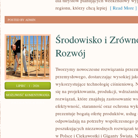
dla turystów planujących weekendowy wyj
regionu, którzy chcą lepiej
[ Read More ]
POSTED BY ADMIN
Środowisko i Zrów
Rozwój
Tworzymy nowoczesne rozwiązania przezn
przemysłowego, dostarczając wysokiej jak
wykorzystujące technologię ciśnieniową. N
LIPIEC - 1 - 2026
się na projektowaniu, produkcji, wdrażan
ŚRODOWISKO
MOŻLIWOŚĆ KOMENTOWANIA
rozwiązań, które znajdują zastosowanie wsz
I
ZOSTAŁA WYŁĄCZONA
efektywność, staranność oraz ochrona wy
ZRÓWNOWAŻONY
prezentuje bogatą ofertę produktów, usług 
ROZWÓJ
odpowiadają na potrzeby współczesnego pr
poszukujących niezawodnych rozwiązań t
w Polsce i Ciekawostki i Giganty Świata. 