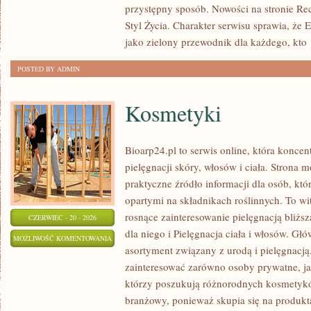
przystępny sposób. Nowości na stronie Rec
Styl Życia. Charakter serwisu sprawia, że
jako zielony przewodnik dla każdego, kto
POSTED BY ADMIN
Kosmetyki
Bioarp24.pl to serwis online, która koncen
pielęgnacji skóry, włosów i ciała. Strona 
praktyczne źródło informacji dla osób, któ
opartymi na składnikach roślinnych. To wit
rosnące zainteresowanie pielęgnacją bliżs
CZERWIEC - 20 - 2026
dla niego i Pielęgnacja ciała i włosów. G
KOSMETYKI
MOŻLIWOŚĆ KOMENTOWANIA
asortyment związany z urodą i pielęgnacj
ZOSTAŁA WYŁĄCZONA
zainteresować zarówno osoby prywatne, ja
którzy poszukują różnorodnych kosmetyków
branżowy, ponieważ skupia się na produkt