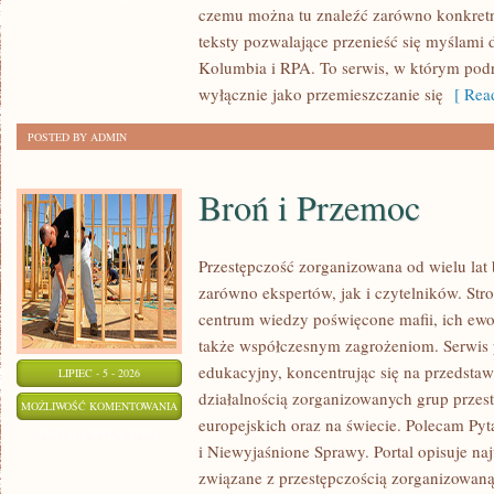
czemu można tu znaleźć zarówno konkretn
teksty pozwalające przenieść się myślami 
Kolumbia i RPA. To serwis, w którym podr
wyłącznie jako przemieszczanie się
[ Read
POSTED BY ADMIN
Broń i Przemoc
Przestępczość zorganizowana od wielu lat
zarówno ekspertów, jak i czytelników. St
centrum wiedzy poświęcone mafii, ich ewo
także współczesnym zagrożeniom. Serwis 
edukacyjny, koncentrując się na przedsta
LIPIEC - 5 - 2026
działalnością zorganizowanych grup przes
BROŃ
MOŻLIWOŚĆ KOMENTOWANIA
europejskich oraz na świecie. Polecam Pyt
I
ZOSTAŁA WYŁĄCZONA
i Niewyjaśnione Sprawy. Portal opisuje na
PRZEMOC
związane z przestępczością zorganizowaną