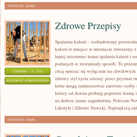
POSTED BY ADMIN
Zdrowe Przepisy
Spalarnia kalorii – rozbudowany przewodni
kalorii to miejsce w internecie stworzony 
lepiej zrozumieć temat spalania kalorii i s
podanych w zrozumiały sposób. To przestrz
chcą opierać się wyłącznie na chwilowych 
CZERWIEC - 18 - 2026
zdrowy styl życia szerzej: przez pryzmat r
ZDROWE
MOŻLIWOŚĆ KOMENTOWANIA
które mogą zainteresować zarówno osoby sz
PRZEPISY
ZOSTAŁA WYŁĄCZONA
którzy od dawna próbują poprawić formę i
na dobrze znane zagadnienia. Polecam No
Lifestyle i Zdrowe Nawyki. Największą zale
POSTED BY ADMIN