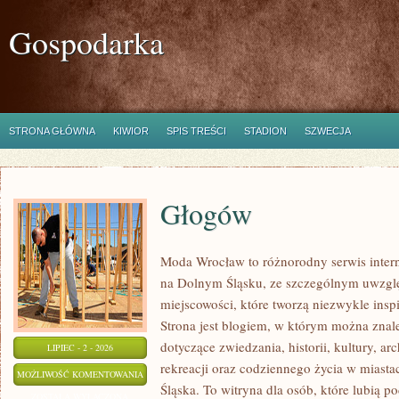
Gospodarka
STRONA GŁÓWNA
KIWIOR
SPIS TREŚCI
STADION
SZWECJA
Głogów
Moda Wrocław to różnorodny serwis inte
na Dolnym Śląsku, ze szczególnym uwzgl
miejscowości, które tworzą niezwykle inspi
Strona jest blogiem, w którym można zn
dotyczące zwiedzania, historii, kultury, ar
LIPIEC - 2 - 2026
rekreacji oraz codziennego życia w miast
GŁOGÓW
MOŻLIWOŚĆ KOMENTOWANIA
Śląska. To witryna dla osób, które lubią
ZOSTAŁA WYŁĄCZONA