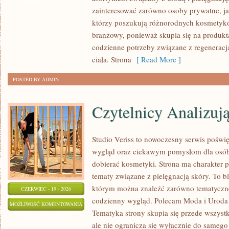
ZOSTAŁA WYŁĄCZONA
zainteresować zarówno osoby prywatne, ja
którzy poszukują różnorodnych kosmetyków
branżowy, ponieważ skupia się na produkt
codzienne potrzeby związane z regeneracj
ciała. Strona
[ Read More ]
POSTED BY ADMIN
Czytelnicy Analizuj
Studio Veriss to nowoczesny serwis pośw
wygląd oraz ciekawym pomysłom dla osób
dobierać kosmetyki. Strona ma charakter p
tematy związane z pielęgnacją skóry. To b
którym można znaleźć zarówno tematyczne 
CZERWIEC - 19 - 2026
codzienny wygląd. Polecam Moda i Uroda i
CZYTELNICY
MOŻLIWOŚĆ KOMENTOWANIA
Tematyka strony skupia się przede wszyst
ANALIZUJĄ
ZOSTAŁA WYŁĄCZONA
ale nie ogranicza się wyłącznie do samego