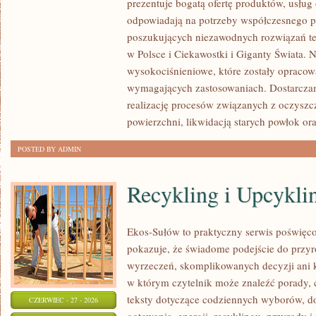
prezentuje bogatą ofertę produktów, usług 
ROZWÓJ
odpowiadają na potrzeby współczesnego pr
poszukujących niezawodnych rozwiązań t
w Polsce i Ciekawostki i Giganty Świata. 
wysokociśnieniowe, które zostały opracow
wymagających zastosowaniach. Dostarczam
realizację procesów związanych z oczysz
powierzchni, likwidacją starych powłok or
POSTED BY ADMIN
Recykling i Upcykli
Ekos-Sułów to praktyczny serwis poświęcon
pokazuje, że świadome podejście do przyr
wyrzeczeń, skomplikowanych decyzji ani 
w którym czytelnik może znaleźć porady, 
teksty dotyczące codziennych wyborów, d
CZERWIEC - 27 - 2026