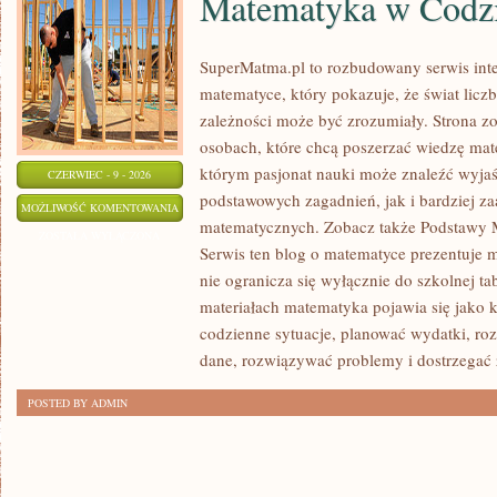
Matematyka w Codz
SuperMatma.pl to rozbudowany serwis in
matematyce, który pokazuje, że świat licz
zależności może być zrozumiały. Strona zo
osobach, które chcą poszerzać wiedzę mat
którym pasjonat nauki może znaleźć wyja
CZERWIEC - 9 - 2026
podstawowych zagadnień, jak i bardziej 
MATEMATYKA
MOŻLIWOŚĆ KOMENTOWANIA
matematycznych. Zobacz także Podstawy M
W
ZOSTAŁA WYŁĄCZONA
Serwis ten blog o matematyce prezentuje m
CODZIENNYM
nie ogranicza się wyłącznie do szkolnej t
ŻYCIU
materiałach matematyka pojawia się jako 
codzienne sytuacje, planować wydatki, ro
dane, rozwiązywać problemy i dostrzegać 
POSTED BY ADMIN