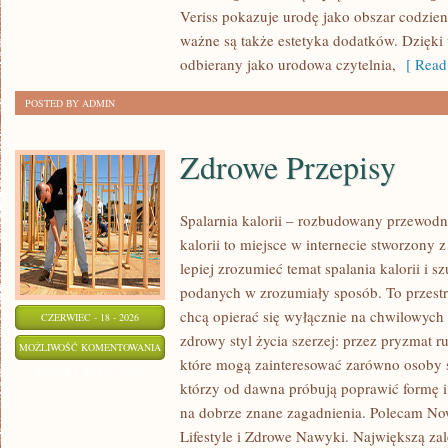
Veriss pokazuje urodę jako obszar codzi
ważne są także estetyka dodatków. Dzięki
odbierany jako urodowa czytelnia,
[ Read
POSTED BY ADMIN
Zdrowe Przepisy
Spalarnia kalorii – rozbudowany przewodni
kalorii to miejsce w internecie stworzony 
lepiej zrozumieć temat spalania kalorii i s
podanych w zrozumiały sposób. To przestrz
chcą opierać się wyłącznie na chwilowych 
CZERWIEC - 18 - 2026
zdrowy styl życia szerzej: przez pryzmat r
ZDROWE
MOŻLIWOŚĆ KOMENTOWANIA
które mogą zainteresować zarówno osoby sz
PRZEPISY
ZOSTAŁA WYŁĄCZONA
którzy od dawna próbują poprawić formę i
na dobrze znane zagadnienia. Polecam No
Lifestyle i Zdrowe Nawyki. Największą zale