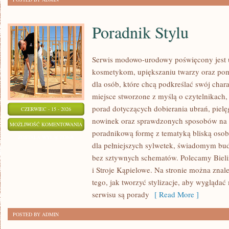
Poradnik Stylu
Serwis modowo-urodowy poświęcony jest ub
kosmetykom, upiększaniu twarzy oraz po
dla osób, które chcą podkreślać swój chara
miejsce stworzone z myślą o czytelnikach,
porad dotyczących dobierania ubrań, piel
CZERWIEC - 15 - 2026
nowinek oraz sprawdzonych sposobów na l
PORADNIK
MOŻLIWOŚĆ KOMENTOWANIA
poradnikową formę z tematyką bliską osob
STYLU
ZOSTAŁA WYŁĄCZONA
dla pełniejszych sylwetek, świadomym bu
bez sztywnych schematów. Polecamy Bielizn
i Stroje Kąpielowe. Na stronie można znale
tego, jak tworzyć stylizacje, aby wygląd
serwisu są porady
[ Read More ]
POSTED BY ADMIN