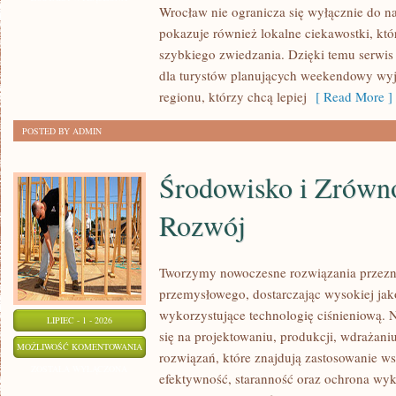
Wrocław nie ogranicza się wyłącznie do naj
pokazuje również lokalne ciekawostki, kt
szybkiego zwiedzania. Dzięki temu serwi
dla turystów planujących weekendowy wyj
regionu, którzy chcą lepiej
[ Read More ]
POSTED BY ADMIN
Środowisko i Zrów
Rozwój
Tworzymy nowoczesne rozwiązania przezn
przemysłowego, dostarczając wysokiej jak
wykorzystujące technologię ciśnieniową. N
LIPIEC - 1 - 2026
się na projektowaniu, produkcji, wdrażan
ŚRODOWISKO
MOŻLIWOŚĆ KOMENTOWANIA
rozwiązań, które znajdują zastosowanie wsz
I
ZOSTAŁA WYŁĄCZONA
efektywność, staranność oraz ochrona wy
ZRÓWNOWAŻONY