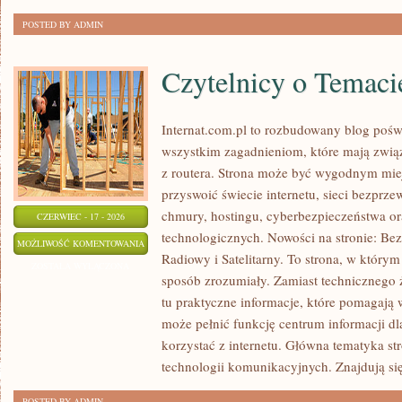
POSTED BY ADMIN
Czytelnicy o Temaci
Internat.com.pl to rozbudowany blog poś
wszystkim zagadnieniom, które mają zwią
z routera. Strona może być wygodnym miej
przyswoić świecie internetu, sieci bezpr
chmury, hostingu, cyberbezpieczeństwa 
CZERWIEC - 17 - 2026
technologicznych. Nowości na stronie: Bezp
CZYTELNICY
MOŻLIWOŚĆ KOMENTOWANIA
Radiowy i Satelitarny. To strona, w którym
O
ZOSTAŁA WYŁĄCZONA
sposób zrozumiały. Zamiast technicznego 
TEMACIE
tu praktyczne informacje, które pomagają w
może pełnić funkcję centrum informacji d
korzystać z internetu. Główna tematyka st
technologii komunikacyjnych. Znajdują się
POSTED BY ADMIN