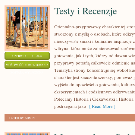
Testy i Recenzje
Orientalno-przyprawowy charakter tej stron
stworzony z myślą o osobach, które odkry
nieoczywiste smaki i kulinarne inspiracje 
witryna, która może zainteresować zarów
gotowania, jak i tych, którzy od dawna w
CZERWIEC - 14 - 2026
przyprawy potrafią całkowicie odmienić na
TESTY
MOŻLIWOŚĆ KOMENTOWANIA
Tematyka strony koncentruje się wokół kuc
I
ZOSTAŁA WYŁĄCZONA
charakter jest znacznie szerszy, ponieważ
RECENZJE
wyjścia do opowieści o gotowaniu, kulturz
eksperymentach i codziennym odkrywani
Polecamy Historia i Ciekawostki i Historia
postrzegana jako
[ Read More ]
POSTED BY ADMIN