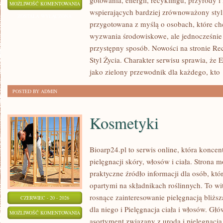
gotowania, energii, recyklingu, przyrody
RECYKLING
MOŻLIWOŚĆ KOMENTOWANIA
wspierających bardziej zrównoważony styl 
I
ZOSTAŁA WYŁĄCZONA
przygotowana z myślą o osobach, które c
UPCYKLING
wyzwania środowiskowe, ale jednocześnie 
przystępny sposób. Nowości na stronie Rec
Styl Życia. Charakter serwisu sprawia, że
jako zielony przewodnik dla każdego, kto
POSTED BY ADMIN
Kosmetyki
Bioarp24.pl to serwis online, która koncen
pielęgnacji skóry, włosów i ciała. Strona 
praktyczne źródło informacji dla osób, któ
opartymi na składnikach roślinnych. To wit
rosnące zainteresowanie pielęgnacją bliżs
CZERWIEC - 20 - 2026
dla niego i Pielęgnacja ciała i włosów. G
KOSMETYKI
MOŻLIWOŚĆ KOMENTOWANIA
asortyment związany z urodą i pielęgnacj