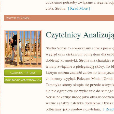
codzienne potrzeby związane z regeneracj
ciała. Strona
[ Read More ]
POSTED BY ADMIN
Czytelnicy Analizuj
Studio Veriss to nowoczesny serwis pośw
wygląd oraz ciekawym pomysłom dla osób
dobierać kosmetyki. Strona ma charakter p
tematy związane z pielęgnacją skóry. To b
którym można znaleźć zarówno tematyczne 
CZERWIEC - 19 - 2026
codzienny wygląd. Polecam Moda i Uroda i
CZYTELNICY
MOŻLIWOŚĆ KOMENTOWANIA
Tematyka strony skupia się przede wszyst
ANALIZUJĄ
ZOSTAŁA WYŁĄCZONA
ale nie ogranicza się wyłącznie do samego
Veriss pokazuje urodę jako obszar codzi
ważne są także estetyka dodatków. Dzięki
odbierany jako urodowa czytelnia,
[ Read