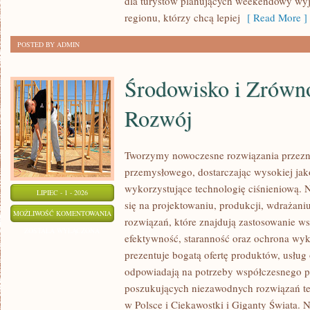
dla turystów planujących weekendowy wyj
regionu, którzy chcą lepiej
[ Read More ]
POSTED BY ADMIN
Środowisko i Zrów
Rozwój
Tworzymy nowoczesne rozwiązania przezn
przemysłowego, dostarczając wysokiej jak
wykorzystujące technologię ciśnieniową. N
LIPIEC - 1 - 2026
się na projektowaniu, produkcji, wdrażan
ŚRODOWISKO
MOŻLIWOŚĆ KOMENTOWANIA
rozwiązań, które znajdują zastosowanie wsz
I
ZOSTAŁA WYŁĄCZONA
efektywność, staranność oraz ochrona wy
ZRÓWNOWAŻONY
prezentuje bogatą ofertę produktów, usług 
ROZWÓJ
odpowiadają na potrzeby współczesnego pr
poszukujących niezawodnych rozwiązań t
w Polsce i Ciekawostki i Giganty Świata. 