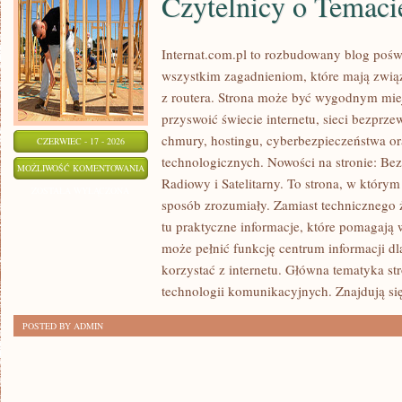
Czytelnicy o Temaci
Internat.com.pl to rozbudowany blog poś
wszystkim zagadnieniom, które mają zwią
z routera. Strona może być wygodnym miej
przyswoić świecie internetu, sieci bezpr
chmury, hostingu, cyberbezpieczeństwa 
CZERWIEC - 17 - 2026
technologicznych. Nowości na stronie: Bezp
CZYTELNICY
MOŻLIWOŚĆ KOMENTOWANIA
Radiowy i Satelitarny. To strona, w którym
O
ZOSTAŁA WYŁĄCZONA
sposób zrozumiały. Zamiast technicznego 
TEMACIE
tu praktyczne informacje, które pomagają w
może pełnić funkcję centrum informacji d
korzystać z internetu. Główna tematyka st
technologii komunikacyjnych. Znajdują się
POSTED BY ADMIN