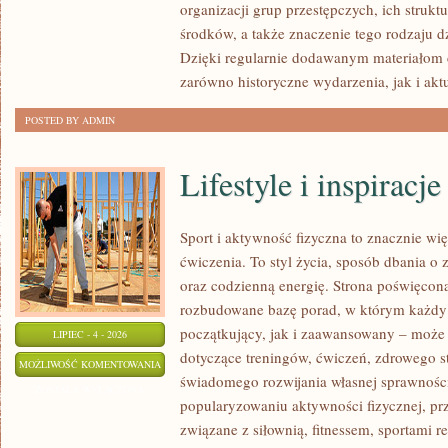
organizacji grup przestępczych, ich struk
środków, a także znaczenie tego rodzaju dz
Dzięki regularnie dodawanym materiałom 
zarówno historyczne wydarzenia, jak i akt
POSTED BY ADMIN
Lifestyle i inspiracje
Sport i aktywność fizyczna to znacznie wię
ćwiczenia. To styl życia, sposób dbania o
oraz codzienną energię. Strona poświęcona
rozbudowane bazę porad, w którym każdy
początkujący, jak i zaawansowany – może 
LIPIEC - 4 - 2026
dotyczące treningów, ćwiczeń, zdrowego st
LIFESTYLE
MOŻLIWOŚĆ KOMENTOWANIA
świadomego rozwijania własnej sprawności
I
ZOSTAŁA WYŁĄCZONA
popularyzowaniu aktywności fizycznej, pr
INSPIRACJE
związane z siłownią, fitnessem, sportami r