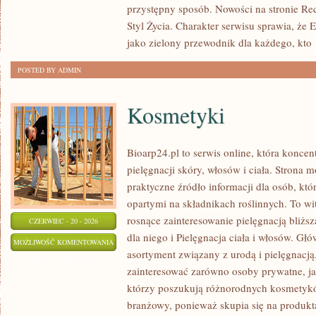
przystępny sposób. Nowości na stronie Rec
Styl Życia. Charakter serwisu sprawia, że
jako zielony przewodnik dla każdego, kto
POSTED BY ADMIN
Kosmetyki
Bioarp24.pl to serwis online, która koncen
pielęgnacji skóry, włosów i ciała. Strona 
praktyczne źródło informacji dla osób, któ
opartymi na składnikach roślinnych. To wit
rosnące zainteresowanie pielęgnacją bliżs
CZERWIEC - 20 - 2026
dla niego i Pielęgnacja ciała i włosów. G
KOSMETYKI
MOŻLIWOŚĆ KOMENTOWANIA
asortyment związany z urodą i pielęgnacj
ZOSTAŁA WYŁĄCZONA
zainteresować zarówno osoby prywatne, ja
którzy poszukują różnorodnych kosmetyków
branżowy, ponieważ skupia się na produkt