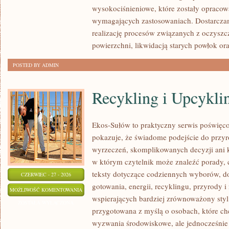
wysokociśnieniowe, które zostały opracow
wymagających zastosowaniach. Dostarczam
realizację procesów związanych z oczysz
powierzchni, likwidacją starych powłok or
POSTED BY ADMIN
Recykling i Upcykli
Ekos-Sułów to praktyczny serwis poświęcon
pokazuje, że świadome podejście do przyr
wyrzeczeń, skomplikowanych decyzji ani 
w którym czytelnik może znaleźć porady, 
teksty dotyczące codziennych wyborów, d
CZERWIEC - 27 - 2026
gotowania, energii, recyklingu, przyrody
RECYKLING
MOŻLIWOŚĆ KOMENTOWANIA
wspierających bardziej zrównoważony styl 
I
ZOSTAŁA WYŁĄCZONA
przygotowana z myślą o osobach, które c
UPCYKLING
wyzwania środowiskowe, ale jednocześnie 