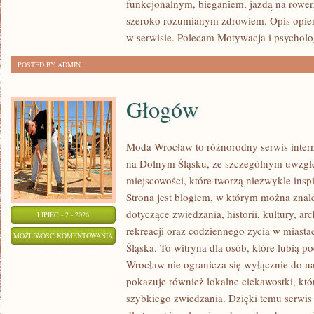
funkcjonalnym, bieganiem, jazdą na rowerz
szeroko rozumianym zdrowiem. Opis opier
w serwisie. Polecam Motywacja i psycholog
POSTED BY ADMIN
Głogów
Moda Wrocław to różnorodny serwis inte
na Dolnym Śląsku, ze szczególnym uwzgl
miejscowości, które tworzą niezwykle inspi
Strona jest blogiem, w którym można zn
dotyczące zwiedzania, historii, kultury, ar
LIPIEC - 2 - 2026
rekreacji oraz codziennego życia w miast
GŁOGÓW
MOŻLIWOŚĆ KOMENTOWANIA
Śląska. To witryna dla osób, które lubią
ZOSTAŁA WYŁĄCZONA
Wrocław nie ogranicza się wyłącznie do naj
pokazuje również lokalne ciekawostki, kt
szybkiego zwiedzania. Dzięki temu serwi