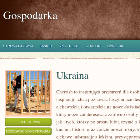
Gospodarka
STRONA GŁÓWNA
KIWIOR
SPIS TREŚCI
STADION
SZWECJA
Ukraina
Cherrish to inspirująca przestrzeń dla osó
inspiracji i chcą poznawać fascynujące de
ciekawością i otwartością na nowe doświad
który może zainteresować zarówno osoby 
jak i tych, którzy po prostu lubią czytać o 
LIPIEC - 6 - 2026
kuchni, historii oraz codzienności różnych
UKRAINA
MOŻLIWOŚĆ KOMENTOWANIA
ciekawe informacje z lekkim, przystępny
ZOSTAŁA WYŁĄCZONA