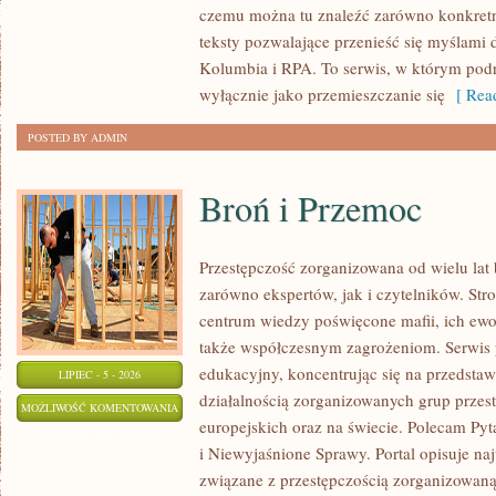
czemu można tu znaleźć zarówno konkretn
teksty pozwalające przenieść się myślami 
Kolumbia i RPA. To serwis, w którym podr
wyłącznie jako przemieszczanie się
[ Read
POSTED BY ADMIN
Broń i Przemoc
Przestępczość zorganizowana od wielu lat
zarówno ekspertów, jak i czytelników. St
centrum wiedzy poświęcone mafii, ich ewo
także współczesnym zagrożeniom. Serwis 
edukacyjny, koncentrując się na przedsta
LIPIEC - 5 - 2026
działalnością zorganizowanych grup przes
BROŃ
MOŻLIWOŚĆ KOMENTOWANIA
europejskich oraz na świecie. Polecam Pyt
I
ZOSTAŁA WYŁĄCZONA
i Niewyjaśnione Sprawy. Portal opisuje na
PRZEMOC
związane z przestępczością zorganizowaną