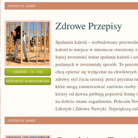
POSTED BY ADMIN
Zdrowe Przepisy
Spalarnia kalorii – rozbudowany przewodni
kalorii to miejsce w internecie stworzony 
lepiej zrozumieć temat spalania kalorii i s
podanych w zrozumiały sposób. To przestrz
chcą opierać się wyłącznie na chwilowych 
CZERWIEC - 18 - 2026
zdrowy styl życia szerzej: przez pryzmat r
ZDROWE
MOŻLIWOŚĆ KOMENTOWANIA
które mogą zainteresować zarówno osoby sz
PRZEPISY
ZOSTAŁA WYŁĄCZONA
którzy od dawna próbują poprawić formę i
na dobrze znane zagadnienia. Polecam No
Lifestyle i Zdrowe Nawyki. Największą zale
POSTED BY ADMIN