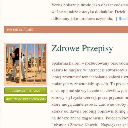
Veriss pokazuje urodę jako obszar codzi
ważne są także estetyka dodatków. Dzięki
odbierany jako urodowa czytelnia,
[ Read
POSTED BY ADMIN
Zdrowe Przepisy
Spalarnia kalorii – rozbudowany przewodni
kalorii to miejsce w internecie stworzony 
lepiej zrozumieć temat spalania kalorii i s
podanych w zrozumiały sposób. To przestrz
chcą opierać się wyłącznie na chwilowych 
CZERWIEC - 18 - 2026
zdrowy styl życia szerzej: przez pryzmat r
ZDROWE
MOŻLIWOŚĆ KOMENTOWANIA
które mogą zainteresować zarówno osoby sz
PRZEPISY
ZOSTAŁA WYŁĄCZONA
którzy od dawna próbują poprawić formę i
na dobrze znane zagadnienia. Polecam No
Lifestyle i Zdrowe Nawyki. Największą zale