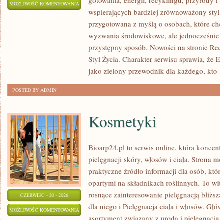
gotowania, energii, recyklingu, przyrody
RECYKLING
MOŻLIWOŚĆ KOMENTOWANIA
wspierających bardziej zrównoważony styl 
I
ZOSTAŁA WYŁĄCZONA
przygotowana z myślą o osobach, które c
UPCYKLING
wyzwania środowiskowe, ale jednocześnie 
przystępny sposób. Nowości na stronie Rec
Styl Życia. Charakter serwisu sprawia, że
jako zielony przewodnik dla każdego, kto
POSTED BY ADMIN
Kosmetyki
Bioarp24.pl to serwis online, która koncen
pielęgnacji skóry, włosów i ciała. Strona 
praktyczne źródło informacji dla osób, któ
opartymi na składnikach roślinnych. To wit
rosnące zainteresowanie pielęgnacją bliżs
CZERWIEC - 20 - 2026
dla niego i Pielęgnacja ciała i włosów. G
KOSMETYKI
MOŻLIWOŚĆ KOMENTOWANIA
asortyment związany z urodą i pielęgnacj