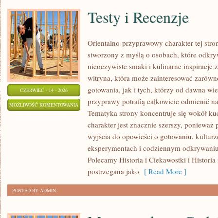
Testy i Recenzje
Orientalno-przyprawowy charakter tej stron
stworzony z myślą o osobach, które odkry
nieoczywiste smaki i kulinarne inspiracje 
witryna, która może zainteresować zarów
gotowania, jak i tych, którzy od dawna w
CZERWIEC - 14 - 2026
przyprawy potrafią całkowicie odmienić na
TESTY
MOŻLIWOŚĆ KOMENTOWANIA
Tematyka strony koncentruje się wokół kuc
I
ZOSTAŁA WYŁĄCZONA
charakter jest znacznie szerszy, ponieważ
RECENZJE
wyjścia do opowieści o gotowaniu, kulturz
eksperymentach i codziennym odkrywani
Polecamy Historia i Ciekawostki i Historia
postrzegana jako
[ Read More ]
POSTED BY ADMIN