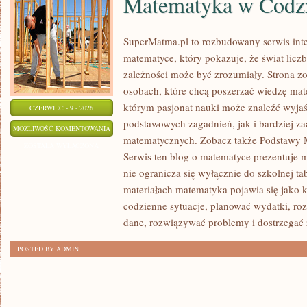
Matematyka w Codz
SuperMatma.pl to rozbudowany serwis in
matematyce, który pokazuje, że świat licz
zależności może być zrozumiały. Strona zo
osobach, które chcą poszerzać wiedzę mat
którym pasjonat nauki może znaleźć wyja
CZERWIEC - 9 - 2026
podstawowych zagadnień, jak i bardziej 
MATEMATYKA
MOŻLIWOŚĆ KOMENTOWANIA
matematycznych. Zobacz także Podstawy M
W
ZOSTAŁA WYŁĄCZONA
Serwis ten blog o matematyce prezentuje m
CODZIENNYM
nie ogranicza się wyłącznie do szkolnej t
ŻYCIU
materiałach matematyka pojawia się jako 
codzienne sytuacje, planować wydatki, ro
dane, rozwiązywać problemy i dostrzegać 
POSTED BY ADMIN