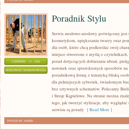
Poradnik Stylu
Serwis modowo-urodowy poświęcony jest ub
kosmetykom, upiększaniu twarzy oraz po
dla osób, które chcą podkreślać swój chara
miejsce stworzone z myślą o czytelnikach,
porad dotyczących dobierania ubrań, piel
CZERWIEC - 15 - 2026
nowinek oraz sprawdzonych sposobów na l
PORADNIK
MOŻLIWOŚĆ KOMENTOWANIA
poradnikową formę z tematyką bliską osob
STYLU
ZOSTAŁA WYŁĄCZONA
dla pełniejszych sylwetek, świadomym bu
bez sztywnych schematów. Polecamy Bielizn
i Stroje Kąpielowe. Na stronie można znale
tego, jak tworzyć stylizacje, aby wygląd
serwisu są porady
[ Read More ]
POSTED BY ADMIN