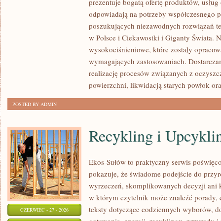
prezentuje bogatą ofertę produktów, usług 
ROZWÓJ
odpowiadają na potrzeby współczesnego pr
poszukujących niezawodnych rozwiązań t
w Polsce i Ciekawostki i Giganty Świata. 
wysokociśnieniowe, które zostały opracow
wymagających zastosowaniach. Dostarczam
realizację procesów związanych z oczysz
powierzchni, likwidacją starych powłok or
POSTED BY ADMIN
Recykling i Upcykli
Ekos-Sułów to praktyczny serwis poświęcon
pokazuje, że świadome podejście do przyr
wyrzeczeń, skomplikowanych decyzji ani 
w którym czytelnik może znaleźć porady, 
teksty dotyczące codziennych wyborów, d
CZERWIEC - 27 - 2026