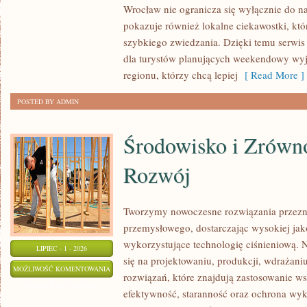
Wrocław nie ogranicza się wyłącznie do naj
pokazuje również lokalne ciekawostki, kt
szybkiego zwiedzania. Dzięki temu serwi
dla turystów planujących weekendowy wyj
regionu, którzy chcą lepiej
[ Read More ]
POSTED BY ADMIN
Środowisko i Zrów
Rozwój
Tworzymy nowoczesne rozwiązania przezn
przemysłowego, dostarczając wysokiej jak
wykorzystujące technologię ciśnieniową. N
LIPIEC - 1 - 2026
się na projektowaniu, produkcji, wdrażan
ŚRODOWISKO
MOŻLIWOŚĆ KOMENTOWANIA
rozwiązań, które znajdują zastosowanie wsz
I
ZOSTAŁA WYŁĄCZONA
efektywność, staranność oraz ochrona wy
ZRÓWNOWAŻONY