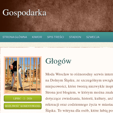
Gospodarka
STRONA GŁÓWNA
KIWIOR
SPIS TREŚCI
STADION
SZWECJA
Głogów
Moda Wrocław to różnorodny serwis inte
na Dolnym Śląsku, ze szczególnym uwzgl
miejscowości, które tworzą niezwykle inspi
Strona jest blogiem, w którym można zn
dotyczące zwiedzania, historii, kultury, ar
LIPIEC - 2 - 2026
rekreacji oraz codziennego życia w miast
GŁOGÓW
MOŻLIWOŚĆ KOMENTOWANIA
Śląska. To witryna dla osób, które lubią
ZOSTAŁA WYŁĄCZONA