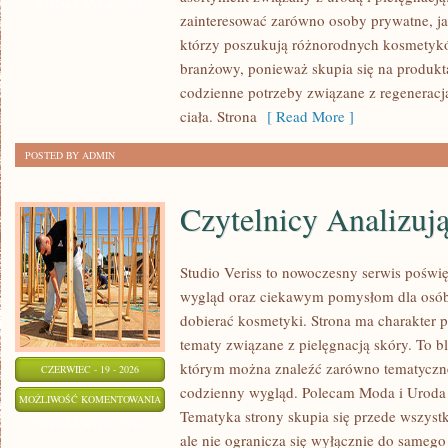
ZOSTAŁA WYŁĄCZONA
zainteresować zarówno osoby prywatne, ja
którzy poszukują różnorodnych kosmetyków
branżowy, ponieważ skupia się na produkt
codzienne potrzeby związane z regeneracj
ciała. Strona
[ Read More ]
POSTED BY ADMIN
Czytelnicy Analizuj
Studio Veriss to nowoczesny serwis pośw
wygląd oraz ciekawym pomysłom dla osób
dobierać kosmetyki. Strona ma charakter p
tematy związane z pielęgnacją skóry. To b
którym można znaleźć zarówno tematyczne 
CZERWIEC - 19 - 2026
codzienny wygląd. Polecam Moda i Uroda i
CZYTELNICY
MOŻLIWOŚĆ KOMENTOWANIA
Tematyka strony skupia się przede wszyst
ANALIZUJĄ
ZOSTAŁA WYŁĄCZONA
ale nie ogranicza się wyłącznie do samego