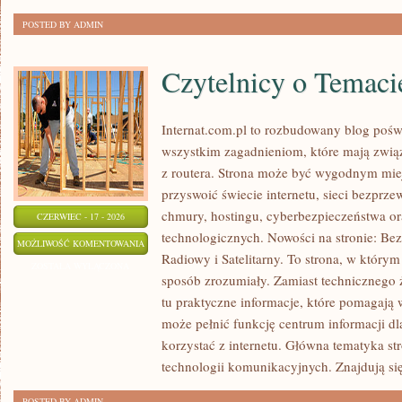
POSTED BY ADMIN
Czytelnicy o Temaci
Internat.com.pl to rozbudowany blog poś
wszystkim zagadnieniom, które mają zwią
z routera. Strona może być wygodnym miej
przyswoić świecie internetu, sieci bezpr
chmury, hostingu, cyberbezpieczeństwa 
CZERWIEC - 17 - 2026
technologicznych. Nowości na stronie: Bezp
CZYTELNICY
MOŻLIWOŚĆ KOMENTOWANIA
Radiowy i Satelitarny. To strona, w którym
O
ZOSTAŁA WYŁĄCZONA
sposób zrozumiały. Zamiast technicznego 
TEMACIE
tu praktyczne informacje, które pomagają w
może pełnić funkcję centrum informacji d
korzystać z internetu. Główna tematyka st
technologii komunikacyjnych. Znajdują się
POSTED BY ADMIN