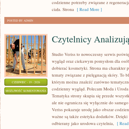
codzienne potrzeby związane z regeneracj
ciała. Strona
[ Read More ]
POSTED BY ADMIN
Czytelnicy Analizuj
Studio Veriss to nowoczesny serwis pośw
wygląd oraz ciekawym pomysłom dla osób
dobierać kosmetyki. Strona ma charakter p
tematy związane z pielęgnacją skóry. To b
którym można znaleźć zarówno tematyczne 
CZERWIEC - 19 - 2026
codzienny wygląd. Polecam Moda i Uroda i
CZYTELNICY
MOŻLIWOŚĆ KOMENTOWANIA
Tematyka strony skupia się przede wszyst
ANALIZUJĄ
ZOSTAŁA WYŁĄCZONA
ale nie ogranicza się wyłącznie do samego
Veriss pokazuje urodę jako obszar codzi
ważne są także estetyka dodatków. Dzięki
odbierany jako urodowa czytelnia,
[ Read