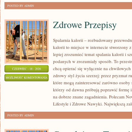
POSTED BY ADMIN
Zdrowe Przepisy
Spalarnia kalorii – rozbudowany przewodni
kalorii to miejsce w internecie stworzony 
lepiej zrozumieć temat spalania kalorii i s
podanych w zrozumiały sposób. To przestrz
chcą opierać się wyłącznie na chwilowych 
CZERWIEC - 18 - 2026
zdrowy styl życia szerzej: przez pryzmat r
ZDROWE
MOŻLIWOŚĆ KOMENTOWANIA
które mogą zainteresować zarówno osoby sz
PRZEPISY
ZOSTAŁA WYŁĄCZONA
którzy od dawna próbują poprawić formę i
na dobrze znane zagadnienia. Polecam No
Lifestyle i Zdrowe Nawyki. Największą zale
POSTED BY ADMIN