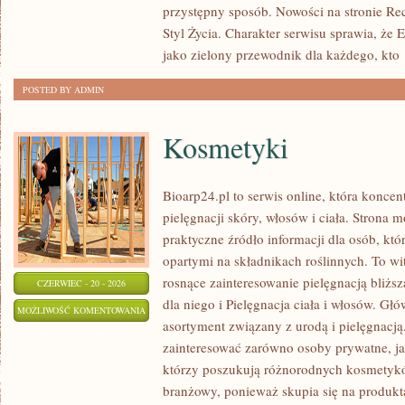
przystępny sposób. Nowości na stronie Rec
Styl Życia. Charakter serwisu sprawia, że
jako zielony przewodnik dla każdego, kto
POSTED BY ADMIN
Kosmetyki
Bioarp24.pl to serwis online, która koncen
pielęgnacji skóry, włosów i ciała. Strona 
praktyczne źródło informacji dla osób, któ
opartymi na składnikach roślinnych. To wit
rosnące zainteresowanie pielęgnacją bliżs
CZERWIEC - 20 - 2026
dla niego i Pielęgnacja ciała i włosów. G
KOSMETYKI
MOŻLIWOŚĆ KOMENTOWANIA
asortyment związany z urodą i pielęgnacj
ZOSTAŁA WYŁĄCZONA
zainteresować zarówno osoby prywatne, ja
którzy poszukują różnorodnych kosmetyków
branżowy, ponieważ skupia się na produkt