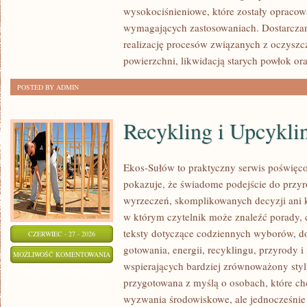
wysokociśnieniowe, które zostały opracow
wymagających zastosowaniach. Dostarczam
realizację procesów związanych z oczysz
powierzchni, likwidacją starych powłok or
POSTED BY ADMIN
Recykling i Upcykli
Ekos-Sułów to praktyczny serwis poświęcon
pokazuje, że świadome podejście do przyr
wyrzeczeń, skomplikowanych decyzji ani 
w którym czytelnik może znaleźć porady, 
teksty dotyczące codziennych wyborów, d
CZERWIEC - 27 - 2026
gotowania, energii, recyklingu, przyrody
RECYKLING
MOŻLIWOŚĆ KOMENTOWANIA
wspierających bardziej zrównoważony styl 
I
ZOSTAŁA WYŁĄCZONA
przygotowana z myślą o osobach, które c
UPCYKLING
wyzwania środowiskowe, ale jednocześnie 