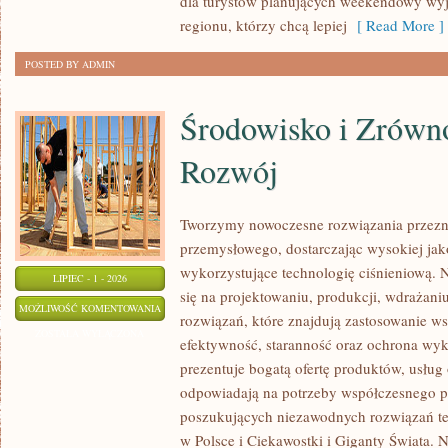
dla turystów planujących weekendowy wyj
regionu, którzy chcą lepiej
[ Read More ]
POSTED BY ADMIN
Środowisko i Zrów
Rozwój
Tworzymy nowoczesne rozwiązania przezn
przemysłowego, dostarczając wysokiej jak
wykorzystujące technologię ciśnieniową. N
LIPIEC - 1 - 2026
się na projektowaniu, produkcji, wdrażan
ŚRODOWISKO
MOŻLIWOŚĆ KOMENTOWANIA
rozwiązań, które znajdują zastosowanie wsz
I
ZOSTAŁA WYŁĄCZONA
efektywność, staranność oraz ochrona wy
ZRÓWNOWAŻONY
prezentuje bogatą ofertę produktów, usług 
ROZWÓJ
odpowiadają na potrzeby współczesnego pr
poszukujących niezawodnych rozwiązań t
w Polsce i Ciekawostki i Giganty Świata. 