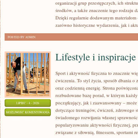
organizacji grup przestępczych, ich struk
środków, a także znaczenie tego rodzaju dz
Dzięki regularnie dodawanym materiałom 
zarówno historyczne wydarzenia, jak i akt
POSTED BY ADMIN
Lifestyle i inspiracje
Sport i aktywność fizyczna to znacznie wię
ćwiczenia. To styl życia, sposób dbania o
oraz codzienną energię. Strona poświęcona
rozbudowane bazę porad, w którym każdy
początkujący, jak i zaawansowany – może 
LIPIEC - 4 - 2026
dotyczące treningów, ćwiczeń, zdrowego st
LIFESTYLE
MOŻLIWOŚĆ KOMENTOWANIA
świadomego rozwijania własnej sprawności
I
ZOSTAŁA WYŁĄCZONA
popularyzowaniu aktywności fizycznej, pr
INSPIRACJE
związane z siłownią, fitnessem, sportami r