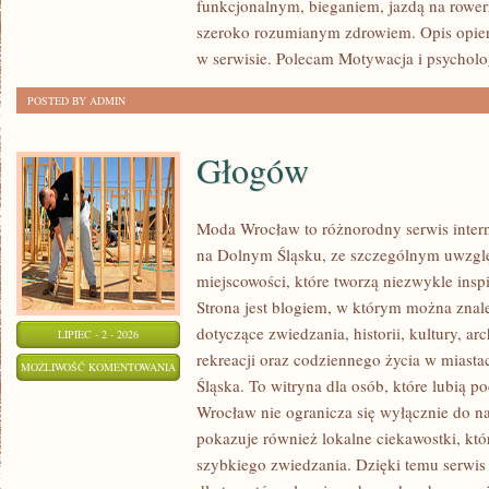
funkcjonalnym, bieganiem, jazdą na rowerz
szeroko rozumianym zdrowiem. Opis opier
w serwisie. Polecam Motywacja i psycholog
POSTED BY ADMIN
Głogów
Moda Wrocław to różnorodny serwis inte
na Dolnym Śląsku, ze szczególnym uwzgl
miejscowości, które tworzą niezwykle inspi
Strona jest blogiem, w którym można zn
dotyczące zwiedzania, historii, kultury, ar
LIPIEC - 2 - 2026
rekreacji oraz codziennego życia w miast
GŁOGÓW
MOŻLIWOŚĆ KOMENTOWANIA
Śląska. To witryna dla osób, które lubią
ZOSTAŁA WYŁĄCZONA
Wrocław nie ogranicza się wyłącznie do naj
pokazuje również lokalne ciekawostki, kt
szybkiego zwiedzania. Dzięki temu serwi