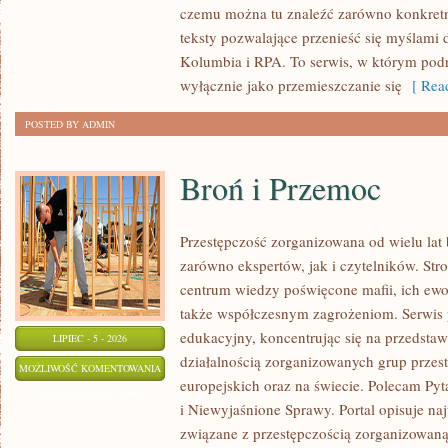
czemu można tu znaleźć zarówno konkretn
teksty pozwalające przenieść się myślami 
Kolumbia i RPA. To serwis, w którym podr
wyłącznie jako przemieszczanie się
[ Read
POSTED BY ADMIN
Broń i Przemoc
Przestępczość zorganizowana od wielu lat
zarówno ekspertów, jak i czytelników. St
centrum wiedzy poświęcone mafii, ich ewo
także współczesnym zagrożeniom. Serwis 
edukacyjny, koncentrując się na przedsta
LIPIEC - 5 - 2026
działalnością zorganizowanych grup przes
BROŃ
MOŻLIWOŚĆ KOMENTOWANIA
europejskich oraz na świecie. Polecam Pyt
I
ZOSTAŁA WYŁĄCZONA
i Niewyjaśnione Sprawy. Portal opisuje na
PRZEMOC
związane z przestępczością zorganizowaną