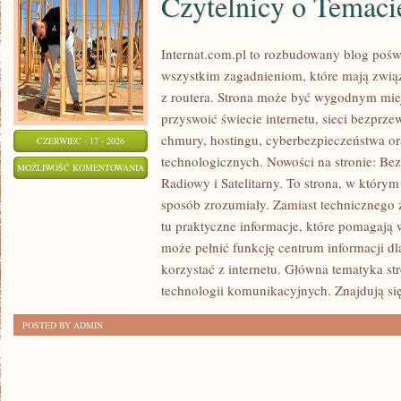
Czytelnicy o Temaci
Internat.com.pl to rozbudowany blog poś
wszystkim zagadnieniom, które mają zwią
z routera. Strona może być wygodnym miej
przyswoić świecie internetu, sieci bezpr
chmury, hostingu, cyberbezpieczeństwa 
CZERWIEC - 17 - 2026
technologicznych. Nowości na stronie: Bezp
CZYTELNICY
MOŻLIWOŚĆ KOMENTOWANIA
Radiowy i Satelitarny. To strona, w którym
O
ZOSTAŁA WYŁĄCZONA
sposób zrozumiały. Zamiast technicznego 
TEMACIE
tu praktyczne informacje, które pomagają w
może pełnić funkcję centrum informacji d
korzystać z internetu. Główna tematyka st
technologii komunikacyjnych. Znajdują się
POSTED BY ADMIN