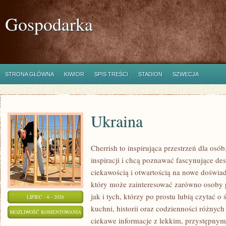
Gospodarka
STRONA GŁÓWNA
KIWIOR
SPIS TREŚCI
STADION
SZWECJA
Ukraina
Cherrish to inspirująca przestrzeń dla osó
inspiracji i chcą poznawać fascynujące de
ciekawością i otwartością na nowe doświad
który może zainteresować zarówno osoby 
jak i tych, którzy po prostu lubią czytać o 
LIPIEC - 6 - 2026
kuchni, historii oraz codzienności różnych
UKRAINA
MOŻLIWOŚĆ KOMENTOWANIA
ciekawe informacje z lekkim, przystępny
ZOSTAŁA WYŁĄCZONA