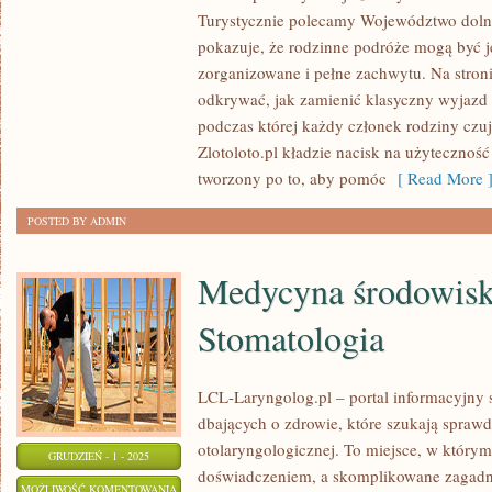
WOJEWÓDZTWO
Turystycznie polecamy Województwo dolnoś
WARMIŃSKO-
pokazuje, że rodzinne podróże mogą być j
MAZURSKIE
zorganizowane i pełne zachwytu. Na stro
odkrywać, jak zamienić klasyczny wyjazd
podczas której każdy członek rodziny czuj
Zlotoloto.pl kładzie nacisk na użyteczność 
tworzony po to, aby pomóc
[ Read More 
POSTED BY ADMIN
Medycyna środowisk
Stomatologia
LCL-Laryngolog.pl – portal informacyjny
dbających o zdrowie, które szukają spraw
otolaryngologicznej. To miejsce, w którym
GRUDZIEŃ - 1 - 2025
doświadczeniem, a skomplikowane zagadn
MEDYCYNA
MOŻLIWOŚĆ KOMENTOWANIA