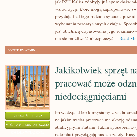
jak PZU Kalisz zdobyły już spore doświad
POSIADAJĄ
wśród opcji, które mogą zaproponować swo
SWÓJ
przydaje i jakiego rodzaju sytuacje powo
OBIEKT
wykonania przemyślanych działań. Sposob
HANDLOWY
jest obietnicą dopasowania jego rozmiar
ma się możliwość ubezpieczyć
[ Read Mor
POSTED BY ADMIN
Jakikolwiek sprzęt n
pracować może odzna
niedociągnięciami
Prowadząc sklep korzystamy z wielu urzą
GRUDZIEŃ - 14 - 2025
na jakim trzeba pracować ma okazję odzn
JAKIKOLWIEK
MOŻLIWOŚĆ KOMENTOWANIA
atrakcyjnymi atutami. Jakim sposobem zw
SPRZĘT
ZOSTAŁA WYŁĄCZONA
natomiast przyciągają nas ich zalety. Kasy 