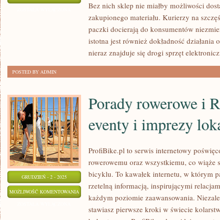
Bez nich sklep nie miałby możliwości dos
INTERNET
ZOSTAŁA WYŁĄCZONA
zakupionego materiału. Kurierzy na szczęśc
paczki docierają do konsumentów niezmier
istotna jest również dokładność działania
nieraz znajduje się drogi sprzęt elektronicz
POSTED BY ADMIN
Porady rowerowe i 
eventy i imprezy lok
ProfiBike.pl to serwis internetowy poświęc
rowerowemu oraz wszystkiemu, co wiąże s
bicyklu. To kawałek internetu, w którym p
GRUDZIEŃ - 2 - 2025
rzetelną informacją, inspirującymi relacjam
PORADY
MOŻLIWOŚĆ KOMENTOWANIA
każdym poziomie zaawansowania. Niezależ
ROWEROWE
ZOSTAŁA WYŁĄCZONA
stawiasz pierwsze kroki w świecie kolarstw
I