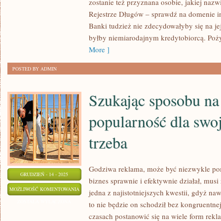
zostanie też przyznana osobie, jakiej naz
SPOSÓB
Rejestrze Długów – sprawdź na domenie i
O
Banki tudzież nie zdecydowałyby się na j
SWOJĄ
byłby niemiarodajnym kredytobiorcą. Poż
More ]
POSTED BY ADMIN
Szukając sposobu na
popularność dla swoj
trzeba
Godziwa reklama, może być niezwykle pomy
GRUDZIEŃ - 14 - 2025
biznes sprawnie i efektywnie działał, mus
SZUKAJĄC
MOŻLIWOŚĆ KOMENTOWANIA
jedna z najistotniejszych kwestii, gdyż naw
SPOSOBU
ZOSTAŁA WYŁĄCZONA
to nie będzie on schodził bez kongruentne
NA
czasach postanowić się na wiele form rek