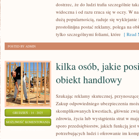
TO,
dostrzec, że do ludzi trafia szczególnie tak
ABY
widoczna i od razu rzuca się w oczy. W na
ZDOBYĆ
dużą popularnością, raduje się wyklejanie 
prostolinijna postać reklamy, polega na ob
POPULARNOŚĆ
tylko szczególnymi foliami, które
[ Read 
DLA
SWOJEJ
POSTED BY ADMIN
AKTYWNOŚCI,
TRZEBA
kilka osób, jakie pos
obiekt handlowy
Szukając reklamy skutecznej, przynoszącej
Zakup odpowiedniego ubezpieczenia może
skomplikowanych kwestiach, głównie zwią
GRUDZIEŃ - 14 - 2025
zdrowia, życia lub wystąpienia strat w ma
KILKA
MOŻLIWOŚĆ KOMENTOWANIA
sporo przedsiębiorstw, jakich funkcją jest
OSÓB,
ZOSTAŁA WYŁĄCZONA
potrzebujących ludzi i oferowanie im komp
JAKIE