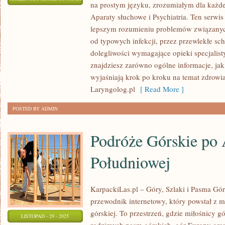
na prostym języku, zrozumiałym dla każde
ŚRODOWISKOWA
ZOSTAŁA WYŁĄCZONA
Aparaty słuchowe i Psychiatria. Ten serwi
I
lepszym rozumieniu problemów związanyc
STOMATOLOGIA
od typowych infekcji, przez przewlekłe sc
dolegliwości wymagające opieki specjalis
znajdziesz zarówno ogólne informacje, jak 
wyjaśniają krok po kroku na temat zdrowia 
Laryngolog.pl
[ Read More ]
POSTED BY ADMIN
Podróże Górskie po
Południowej
KarpackiLas.pl – Góry, Szlaki i Pasma Górs
przewodnik internetowy, który powstał z mi
górskiej. To przestrzeń, gdzie miłośnicy 
LISTOPAD - 29 - 2025