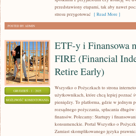
DLA
przedstawiony etapami, tak aby nawet poc
SINGLI
stresu przygotować
[ Read More ]
POSTED BY ADMIN
ETF-y i Finansowa n
FIRE (Financial Ind
Retire Early)
Wszystko o Pożyczkach to strona interneto
GRUDZIEŃ - 1 - 2025
użytkownikach, które chcą lepiej poznać ś
ETF-
MOŻLIWOŚĆ KOMENTOWANIA
pieniędzy. To platforma, gdzie w jednym p
Y
ZOSTAŁA WYŁĄCZONA
rozsądnego pożyczania, spłacania długów
I
finansów. Polecamy: Startupy i finansowan
FINANSOWA
konsumenckie. Portal Wszystko o Pożyczkac
NIEZALEŻNOŚĆ
Zamiast skomplikowanego języka prawnic