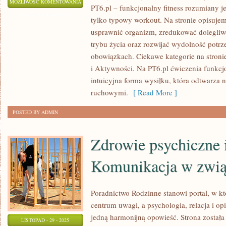
PYTANIA
MOŻLIWOŚĆ KOMENTOWANIA
PT6.pl – funkcjonalny fitness rozumiany jest
OD
ZOSTAŁA WYŁĄCZONA
tylko typowy workout. Na stronie opisuje
CZYTELNIKÓW
usprawnić organizm, zredukować dolegliw
I
trybu życia oraz rozwijać wydolność potr
SPRZĘT
obowiązkach. Ciekawe kategorie na stronie 
DOMOWY
i Aktywności. Na PT6.pl ćwiczenia funkcjo
intuicyjna forma wysiłku, która odtwarza
ruchowymi.
[ Read More ]
POSTED BY ADMIN
Zdrowie psychiczne i
Komunikacja w zwi
Poradnictwo Rodzinne stanowi portal, w kt
centrum uwagi, a psychologia, relacja i op
jedną harmonijną opowieść. Strona została
LISTOPAD - 29 - 2025