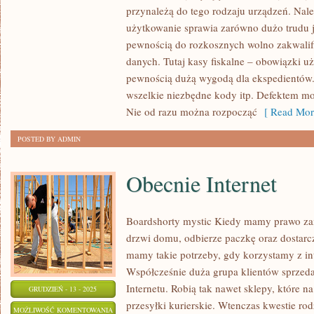
NA
przynależą do tego rodzaju urządzeń. Nale
JAKIM
użytkowanie sprawia zarówno dużo trudu j
NALEŻY
pewnością do rozkosznych wolno zakwali
PRACOWAĆ
danych. Tutaj kasy fiskalne – obowiązki uż
pewnością dużą wygodą dla ekspedientów
MOŻE
wszelkie niezbędne kody itp. Defektem mo
ODZNACZAĆ
Nie od razu można rozpocząć
[ Read Mor
SIĘ
NIEDOCIĄGNIĘCIAMI
POSTED BY ADMIN
Obecnie Internet
Boardshorty mystic Kiedy mamy prawo zam
drzwi domu, odbierze paczkę oraz dostarc
mamy takie potrzeby, gdy korzystamy z int
Współcześnie duża grupa klientów sprzed
Internetu. Robią tak nawet sklepy, które n
GRUDZIEŃ - 13 - 2025
przesyłki kurierskie. Wtenczas kwestie ro
OBECNIE
MOŻLIWOŚĆ KOMENTOWANIA