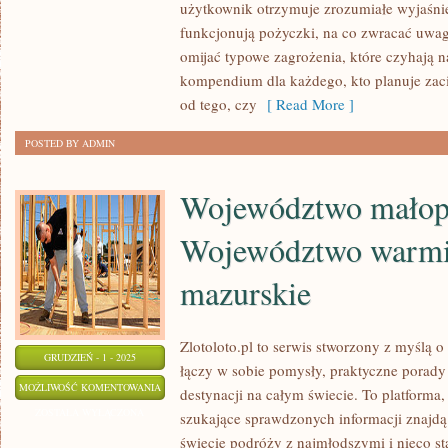
I
użytkownik otrzymuje zrozumiałe wyjaśnien
funkcjonują pożyczki, na co zwracać uwag
FIRE
omijać typowe zagrożenia, które czyhają 
(FINANCIAL
kompendium dla każdego, kto planuje zac
INDEPENDENCE,
od tego, czy
[ Read More ]
RETIRE
EARLY)
POSTED BY ADMIN
Województwo małopo
Województwo warmi
mazurskie
Zlotoloto.pl to serwis stworzony z myślą 
GRUDZIEŃ - 1 - 2025
łączy w sobie pomysły, praktyczne porady
WOJEWÓDZTWO
MOŻLIWOŚĆ KOMENTOWANIA
destynacji na całym świecie. To platforma
MAŁOPOLSKIE
ZOSTAŁA WYŁĄCZONA
szukające sprawdzonych informacji znajd
I
świecie podróży z najmłodszymi i nieco s