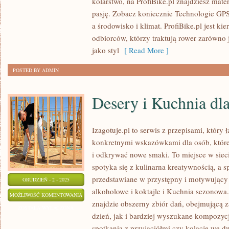
kolarstwo, na ProfiBike.pl znajdziesz mate
ROWEROWE
pasję. Zobacz koniecznie Technologie GPS
EVENTY
a środowisko i klimat. ProfiBike.pl jest ki
I
odbiorców, którzy traktują rower zarówno 
IMPREZY
jako styl
[ Read More ]
LOKALNE
POSTED BY ADMIN
Desery i Kuchnia dla
Izagotuje.pl to serwis z przepisami, który 
konkretnymi wskazówkami dla osób, które
i odkrywać nowe smaki. To miejsce w siec
spotyka się z kulinarna kreatywnością, a 
przedstawiane w przystępny i motywujący
GRUDZIEŃ - 2 - 2025
alkoholowe i koktajle i Kuchnia sezonowa
DESERY
MOŻLIWOŚĆ KOMENTOWANIA
znajdzie obszerny zbiór dań, obejmującą 
I
ZOSTAŁA WYŁĄCZONA
dzień, jak i bardziej wyszukane kompozycj
KUCHNIA
spotkania z przyjaciółmi czy kolację we dw