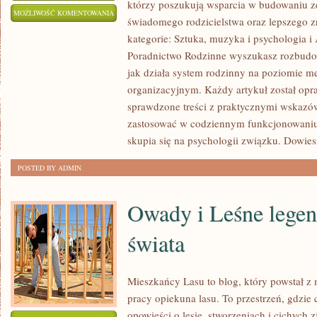
którzy poszukują wsparcia w budowaniu 
ZDROWIE
MOŻLIWOŚĆ KOMENTOWANIA
świadomego rodzicielstwa oraz lepszego z
PSYCHICZNE
ZOSTAŁA WYŁĄCZONA
kategorie: Sztuka, muzyka i psychologia i
I
Poradnictwo Rodzinne wyszukasz rozbudow
PROFILAKTYKA
jak działa system rodzinny na poziomie m
I
organizacyjnym. Każdy artykuł został opr
KOMUNIKACJA
sprawdzone treści z praktycznymi wskazó
W
zastosować w codziennym funkcjonowaniu
ZWIĄZKU
skupia się na psychologii związku. Dowies
POSTED BY ADMIN
Owady i Leśne legen
świata
Mieszkańcy Lasu to blog, który powstał z 
pracy opiekuna lasu. To przestrzeń, gdzie 
opowieści o lesie, stworzeniach i cichych 