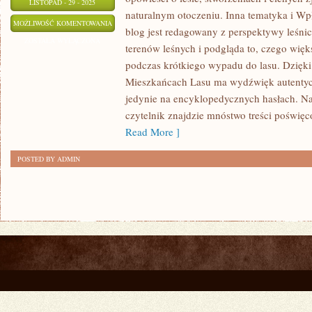
LISTOPAD - 29 - 2025
naturalnym otoczeniu. Inna tematyka i Wp
OWADY
MOŻLIWOŚĆ KOMENTOWANIA
blog jest redagowany z perspektywy leśnic
I
ZOSTAŁA WYŁĄCZONA
terenów leśnych i podgląda to, czego więk
LEŚNE
podczas krótkiego wypadu do lasu. Dzięki
LEGENDY
Mieszkańcach Lasu ma wydźwięk autentyczn
EUROPY
jedynie na encyklopedycznych hasłach. N
I
czytelnik znajdzie mnóstwo treści poświęc
ŚWIATA
Read More ]
POSTED BY ADMIN