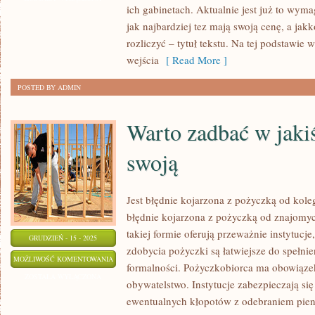
ich gabinetach. Aktualnie jest już to wym
ZADŁUŻONYCH
jak najbardziej tez mają swoją cenę, a jakk
rozliczyć – tytuł tekstu. Na tej podstawie
wejścia
[ Read More ]
POSTED BY ADMIN
Warto zadbać w jaki
swoją
Jest błędnie kojarzona z pożyczką od koleg
błędnie kojarzona z pożyczką od znajomyc
takiej formie oferują przeważnie instytucje
GRUDZIEŃ - 15 - 2025
zdobycia pożyczki są łatwiejsze do spełni
WARTO
MOŻLIWOŚĆ KOMENTOWANIA
formalności. Pożyczkobiorca ma obowiązek 
ZADBAĆ
ZOSTAŁA WYŁĄCZONA
obywatelstwo. Instytucje zabezpieczają s
W
ewentualnych kłopotów z odebraniem pien
JAKIŚ