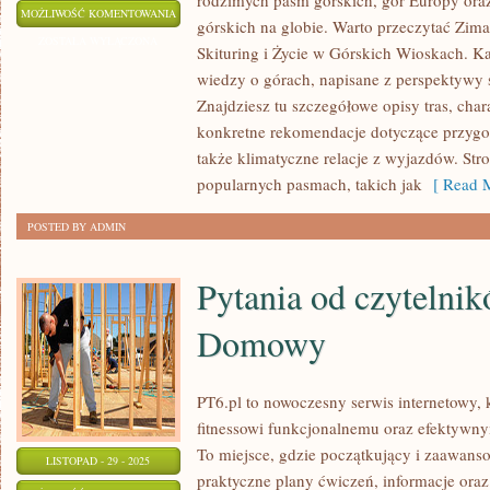
rodzimych pasm górskich, gór Europy oraz
PODRÓŻE
MOŻLIWOŚĆ KOMENTOWANIA
górskich na globie. Warto przeczytać Zima
GÓRSKIE
ZOSTAŁA WYŁĄCZONA
Skituring i Życie w Górskich Wioskach. Ka
PO
wiedzy o górach, napisane z perspektywy
AMERYCE
Znajdziesz tu szczegółowe opisy tras, cha
POŁUDNIOWEJ
konkretne rekomendacje dotyczące przygo
także klimatyczne relacje z wyjazdów. Stron
popularnych pasmach, takich jak
[ Read M
POSTED BY ADMIN
Pytania od czytelnik
Domowy
PT6.pl to nowoczesny serwis internetowy, 
fitnessowi funkcjonalnemu oraz efektywn
To miejsce, gdzie początkujący i zaawans
LISTOPAD - 29 - 2025
praktyczne plany ćwiczeń, informacje oraz