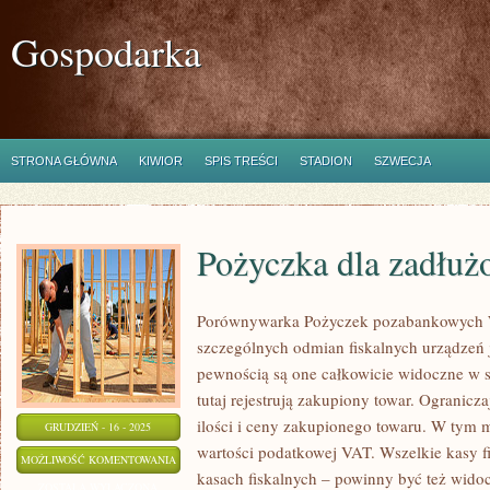
Gospodarka
STRONA GŁÓWNA
KIWIOR
SPIS TREŚCI
STADION
SZWECJA
Pożyczka dla zadłuż
Porównywarka Pożyczek pozabankowych 
szczególnych odmian fiskalnych urządzeń 
pewnością są one całkowicie widoczne w s
tutaj rejestrują zakupiony towar. Ogranicz
ilości i ceny zakupionego towaru. W tym m
GRUDZIEŃ - 16 - 2025
wartości podatkowej VAT. Wszelkie kasy f
POŻYCZKA
MOŻLIWOŚĆ KOMENTOWANIA
kasach fiskalnych – powinny być też wido
DLA
ZOSTAŁA WYŁĄCZONA