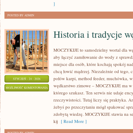
]
POSTED BY ADMIN
Historia i tradycje 
MOCZYKIJE to samodzielny wortal dla węd
aby łączyć zamiłowanie do wody z spraw
miejsce dla osób, które kochają spokój na
chcą łowić mądrzej. Niezależnie od tego, c
połów karpi, method feeder, muchówka, w
STYCZEŃ - 24 - 2026
wędkarstwo zimowe – MOCZYKIJE ma w so
HISTORIA
MOŻLIWOŚĆ KOMENTOWANIA
którego szukasz. Ten serwis nie udaje enc
I
ZOSTAŁA WYŁĄCZONA
rzeczywistości. Tutaj liczy się praktyka. A
TRADYCJE
żebyś po przeczytaniu mógł spakować sprz
WĘDKARSKIE
zdobytą wiedzę. MOCZYKIJE stawia na se
kij
[ Read More ]
POSTED BY ADMIN