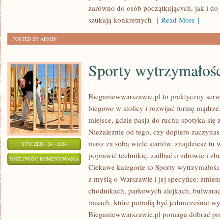
WYDARZENIA
zarówno do osób początkujących, jak i d
TANECZNE
szukają konkretnych
[ Read More ]
POSTED BY ADMIN
Sporty wytrzymałoś
Bieganiewwarszawie.pl to praktyczny serwi
biegowo w stolicy i rozwijać formę mądrze,
miejsce, gdzie pasja do ruchu spotyka się 
Niezależnie od tego, czy dopiero zaczynasz
masz za sobą wiele startów, znajdziesz t
STYCZEŃ - 24 - 2026
poprawić technikię, zadbać o zdrowie i z
SPORTY
MOŻLIWOŚĆ KOMENTOWANIA
Ciekawe kategorie to Sporty wytrzymałości
WYTRZYMAŁOŚCIOWE
ZOSTAŁA WYŁĄCZONA
z myślą o Warszawie i jej specyfice: zmie
chodnikach, parkowych alejkach, bulwarach
trasach, które potrafią być jednocześnie 
Bieganiewwarszawie.pl pomaga dobrać pr