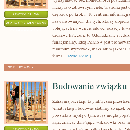
wytrzymałość bez konieczności posiadania
marzysz o zdrowszym ciele, ta strona jest 
Cię krok po kroku. To centrum informacji 
STYCZEŃ - 25 - 2026
zaawansowanych, dla tych, którzy dopiero 
TRENING
MOŻLIWOŚĆ KOMENTOWANIA
polujących na wejście siłowe, pozycję lew
DLA
ZOSTAŁA WYŁĄCZONA
Ciekawe kategorie to Odchudzanie i redukc
POCZĄTKUJĄCYCH
funkcjonalny. Ideą PZKiSW jest promowa
minimum wymówek, maksimum jakości. Kali
forma
[ Read More ]
POSTED BY ADMIN
Budowanie związku
ZatrzymajFaceta.pl to praktyczna przestrze
temat relacji i budować stabilny związek 
powstało z myślą o tym, abyś mogła popat
kąta, znaleźć działające wskazówki oraz n
więź nie uciekała po kilku tygodniach. Po
STYCZEŃ - 24 - 2026