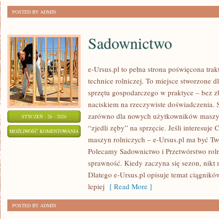
POSTED BY ADMIN
Sadownictwo
e-Ursus.pl to pełna strona poświęcona tra
technice rolniczej. To miejsce stworzone d
sprzętu gospodarczego w praktyce – bez z
naciskiem na rzeczywiste doświadczenia. 
zarówno dla nowych użytkowników maszyn,
STYCZEŃ - 26 - 2026
“zjedli zęby” na sprzęcie. Jeśli interesuje 
SADOWNICTWO
MOŻLIWOŚĆ KOMENTOWANIA
maszyn rolniczych – e-Ursus.pl ma być T
ZOSTAŁA WYŁĄCZONA
Polecamy Sadownictwo i Przetwórstwo rolne
sprawność. Kiedy zaczyna się sezon, nikt 
Dlatego e-Ursus.pl opisuje temat ciągnikó
lepiej
[ Read More ]
POSTED BY ADMIN