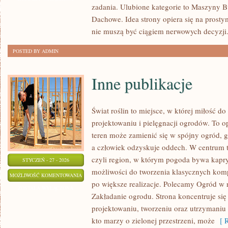
zadania. Ulubione kategorie to Maszyny B
Dachowe. Idea strony opiera się na prosty
nie muszą być ciągiem nerwowych decyzji
POSTED BY ADMIN
Inne publikacje
Świat roślin to miejsce, w której miłość do
projektowaniu i pielęgnacji ogrodów. To 
teren może zamienić się w spójny ogród, gdz
a człowiek odzyskuje oddech. W centrum te
czyli region, w którym pogoda bywa kapry
STYCZEŃ - 27 - 2026
możliwości do tworzenia klasycznych kom
INNE
MOŻLIWOŚĆ KOMENTOWANIA
po większe realizacje. Polecamy Ogród w 
PUBLIKACJE
ZOSTAŁA WYŁĄCZONA
Zakładanie ogrodu. Strona koncentruje się n
projektowaniu, tworzeniu oraz utrzymaniu
kto marzy o zielonej przestrzeni, może
[ R