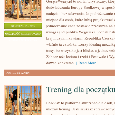
GorąceWęgry.pl to portal turystyczny, któr
doświadczania Europy Środkowej w sposó
nadęcia i bez udawania, że podróżowanie
miejsce dla osób, które lubią projektować
jednocześnie chcą zostawić przestrzeń na
STYCZEŃ - 25 - 2026
uwagi są Republika Węgierska, jednak natur
REGIONY
MOŻLIWOŚĆ KOMENTOWANIA
kraj muzyki i kawiarni, Republika Czeska
WINIARSKIE
ZOSTAŁA WYŁĄCZONA
właśnie ta czwórka tworzy idealną mozaikę
trasy, bo wszystko jest blisko, a jednocze
Zobacz też: Jeziora i rzeki i Festiwale i Wy
dawać konkretne
[ Read More ]
POSTED BY ADMIN
Trening dla początk
PZKiSW to platforma stworzone dla osób, k
uliczny trening. Jeśli szukasz sprawdzo