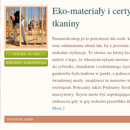
Eko-materiały i cert
tkaniny
Paramedicshop.pl to przestrzeń dla osób, k
oraz odmienianie ubrań tak, by z pozorni
unikalne stylizacje. To strona, na której li
STYCZEŃ - 26 - 2026
radość z tego, że własnymi rękami można s
EKO-
MOŻLIWOŚĆ KOMENTOWANIA
do sylwetki, charakteru i codziennego życi
MATERIAŁY
ZOSTAŁA WYŁĄCZONA
garderoba była trafiona w punkt, a jednoc
I
świadomej mody, znajdziesz tu mnóstwo in
CERTYFIKOWANE
rozwiązań. Polecamy także Podstawy Szyde
TKANINY
maszynowy. Szycie może być uspokajające
zwłaszcza gdy w grę wchodzi przeróbka ul
More ]
POSTED BY ADMIN