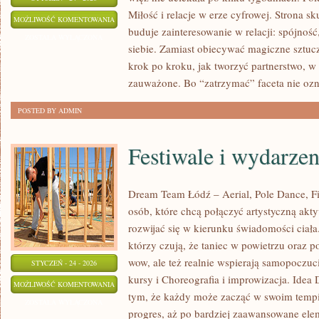
Miłość i relacje w erze cyfrowej. Strona s
BUDOWANIE
MOŻLIWOŚĆ KOMENTOWANIA
buduje zainteresowanie w relacji: spójność
ZWIĄZKU
ZOSTAŁA WYŁĄCZONA
siebie. Zamiast obiecywać magiczne sztucz
krok po kroku, jak tworzyć partnerstwo, w 
zauważone. Bo “zatrzymać” faceta nie oz
POSTED BY ADMIN
Festiwale i wydarzen
Dream Team Łódź – Aerial, Pole Dance, Fit
osób, które chcą połączyć artystyczną akt
rozwijać się w kierunku świadomości ciała.
którzy czują, że taniec w powietrzu oraz po
wow, ale też realnie wspierają samopoczuc
STYCZEŃ - 24 - 2026
kursy i Choreografia i improwizacja. Idea
FESTIWALE
MOŻLIWOŚĆ KOMENTOWANIA
tym, że każdy może zacząć w swoim tempie
I
ZOSTAŁA WYŁĄCZONA
progres, aż po bardziej zaawansowane elem