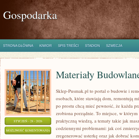
Gospodarka
STRONA GŁÓWNA
KIWIOR
SPIS TREŚCI
STADION
SZWECJA
Materiały Budowlan
Sklep-Pusmak.pl to portal o budowie i rem
osobach, które stawiają dom, remontują mi
po prostu chcą mieć pewność, że każda pr
zrobiona porządnie. To miejsce, w którym s
praktyczną wiedzą, a tematy takie jak mas
STYCZEŃ - 28 - 2026
codziennymi problemami: jak coś zmierzyć,
MATERIAŁY
MOŻLIWOŚĆ KOMENTOWANIA
zregenerować usterkę oraz jak dobrać ko
BUDOWLANE
ZOSTAŁA WYŁĄCZONA