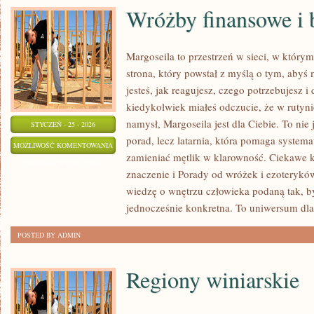
Wróżby finansowe i 
Margoseila to przestrzeń w sieci, w który
strona, który powstał z myślą o tym, abyś 
jesteś, jak reagujesz, czego potrzebujesz i
kiedykolwiek miałeś odczucie, że w rutyn
namysł, Margoseila jest dla Ciebie. To nie 
STYCZEŃ - 25 - 2026
porad, lecz latarnia, która pomaga system
WRÓŻBY
MOŻLIWOŚĆ KOMENTOWANIA
zamieniać mętlik w klarowność. Ciekawe ka
FINANSOWE
ZOSTAŁA WYŁĄCZONA
znaczenie i Porady od wróżek i ezoterykó
I
wiedzę o wnętrzu człowieka podaną tak, by
BIZNESOWE
jednocześnie konkretna. To uniwersum dla
POSTED BY ADMIN
Regiony winiarskie