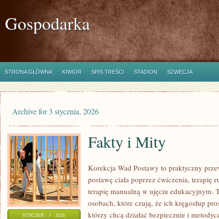
Gospodarka
STRONA GŁÓWNA
KIWIOR
SPIS TREŚCI
STADION
SZWECJA
Archive for 3 stycznia, 2026
Fakty i Mity
Korekcja Wad Postawy to praktyczny prze
postawę ciała poprzez ćwiczenia, terapię r
terapię manualną w ujęciu edukacyjnym. T
osobach, które czują, że ich kręgosłup pro
którzy chcą działać bezpiecznie i metody
STYCZEŃ - 3 - 2026