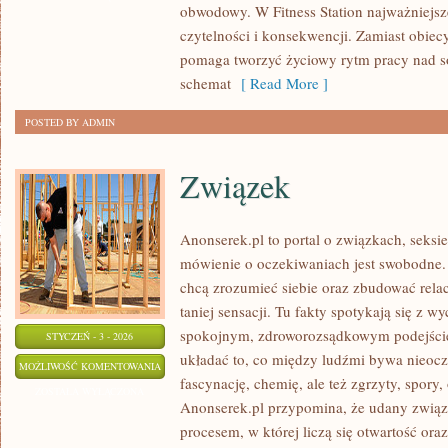
obwodowy. W Fitness Station najważniejsze
PLANY
czytelności i konsekwencji. Zamiast obiec
TRENINGOWE
pomaga tworzyć życiowy rytm pracy nad s
schemat
[ Read More ]
POSTED BY ADMIN
Związek
Anonserek.pl to portal o związkach, seksi
mówienie o oczekiwaniach jest swobodne. T
chcą zrozumieć siebie oraz zbudować relac
taniej sensacji. Tu fakty spotykają się z w
spokojnym, zdroworozsądkowym podejście
STYCZEŃ - 3 - 2026
układać to, co między ludźmi bywa nieoczy
ZWIĄZEK
MOŻLIWOŚĆ KOMENTOWANIA
fascynację, chemię, ale też zgrzyty, spory, 
ZOSTAŁA WYŁĄCZONA
Anonserek.pl przypomina, że udany związe
procesem, w której liczą się otwartość ora