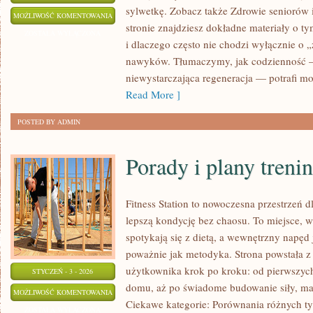
sylwetkę. Zobacz także Zdrowie seniorów 
FAKTY
MOŻLIWOŚĆ KOMENTOWANIA
stronie znajdziesz dokładne materiały o t
I
ZOSTAŁA WYŁĄCZONA
i dlaczego często nie chodzi wyłącznie o „
MITY
nawyków. Tłumaczymy, jak codzienność — d
niewystarczająca regeneracja — potrafi m
Read More ]
POSTED BY ADMIN
Porady i plany treni
Fitness Station to nowoczesna przestrzeń 
lepszą kondycję bez chaosu. To miejsce, w
spotykają się z dietą, a wewnętrzny napęd 
poważnie jak metodyka. Strona powstała z
użytkownika krok po kroku: od pierwszyc
STYCZEŃ - 3 - 2026
domu, aż po świadome budowanie siły, ma
PORADY
MOŻLIWOŚĆ KOMENTOWANIA
Ciekawe kategorie: Porównania różnych t
I
ZOSTAŁA WYŁĄCZONA