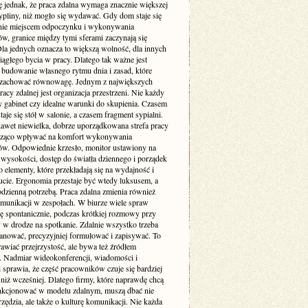
ę jednak, że praca zdalna wymaga znacznie większej
pliny, niż mogło się wydawać. Gdy dom staje się
nie miejscem odpoczynku i wykonywania
w, granice między tymi sferami zaczynają się
Dla jednych oznacza to większą wolność, dla innych
iągłego bycia w pracy. Dlatego tak ważne jest
budowanie własnego rytmu dnia i zasad, które
zachować równowagę. Jednym z największych
cy zdalnej jest organizacja przestrzeni. Nie każdy
 gabinet czy idealne warunki do skupienia. Czasem
taje się stół w salonie, a czasem fragment sypialni.
awet niewielka, dobrze uporządkowana strefa pracy
cząco wpływać na komfort wykonywania
w. Odpowiednie krzesło, monitor ustawiony na
 wysokości, dostęp do światła dziennego i porządek
to elementy, które przekładają się na wydajność i
cie. Ergonomia przestaje być wtedy luksusem, a
codzienną potrzebą. Praca zdalna zmienia również
munikacji w zespołach. W biurze wiele spraw
ię spontanicznie, podczas krótkiej rozmowy przy
 w drodze na spotkanie. Zdalnie wszystko trzeba
lanować, precyzyjniej formułować i zapisywać. To
awiać przejrzystość, ale bywa też źródłem
. Nadmiar wideokonferencji, wiadomości i
i sprawia, że część pracowników czuje się bardziej
niż wcześniej. Dlatego firmy, które naprawdę chcą
nkcjonować w modelu zdalnym, muszą dbać nie
rzędzia, ale także o kulturę komunikacji. Nie każda