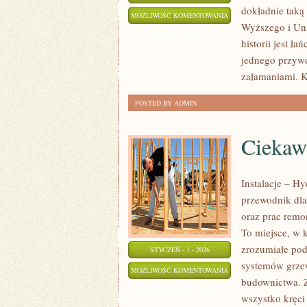
dokładnie taką
ZABORY
MOŻLIWOŚĆ KOMENTOWANIA
Wyższego i Uniw
I
ZOSTAŁA WYŁĄCZONA
historii jest ła
POWSTANIA
jednego przywó
załamaniami. 
POSTED BY ADMIN
Ciekaw
Instalacje – H
przewodnik dla
oraz prac remo
To miejsce, w k
zrozumiałe pod
STYCZEŃ - 1 - 2026
systemów grzew
CIEKAWOSTKI
MOŻLIWOŚĆ KOMENTOWANIA
budownictwa. Z
BUDOWLANE
ZOSTAŁA WYŁĄCZONA
wszystko kręci