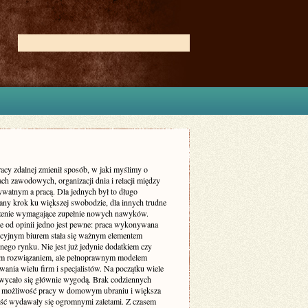
acy zdalnej zmienił sposób, w jaki myślimy o
ch zawodowych, organizacji dnia i relacji między
ywatnym a pracą. Dla jednych był to długo
ny krok ku większej swobodzie, dla innych trudne
enie wymagające zupełnie nowych nawyków.
ie od opinii jedno jest pewne: praca wykonywana
ycyjnym biurem stała się ważnym elementem
nego rynku. Nie jest już jedynie dodatkiem czy
m rozwiązaniem, ale pełnoprawnym modelem
ania wielu firm i specjalistów. Na początku wiele
wycało się głównie wygodą. Brak codziennych
 możliwość pracy w domowym ubraniu i większa
ość wydawały się ogromnymi zaletami. Z czasem