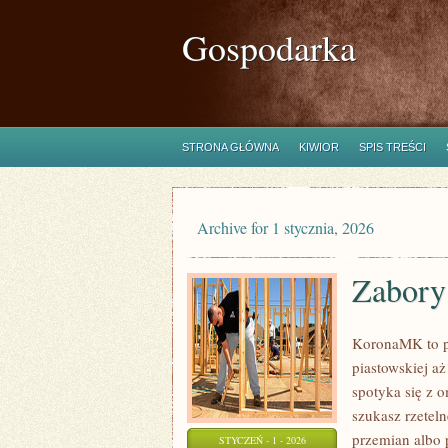
Gospodarka
STRONA GŁÓWNA
KIWIOR
SPIS TREŚCI
Archive for 1 stycznia, 2026
Zabory
KoronaMK to po
piastowskiej aż
spotyka się z o
szukasz rzetel
przemian albo 
STYCZEŃ - 1 - 2026