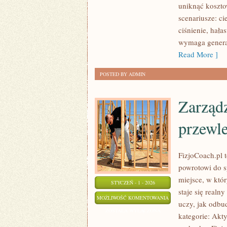
uniknąć koszto
scenariusze: ci
ciśnienie, hała
wymaga general
Read More ]
POSTED BY ADMIN
Zarządz
przewl
FizjoCoach.pl 
powrotowi do s
miejsce, w któ
STYCZEŃ - 1 - 2026
staje się real
ZARZĄDZANIE
MOŻLIWOŚĆ KOMENTOWANIA
uczy, jak odb
STRESEM
ZOSTAŁA WYŁĄCZONA
kategorie: Akt
I