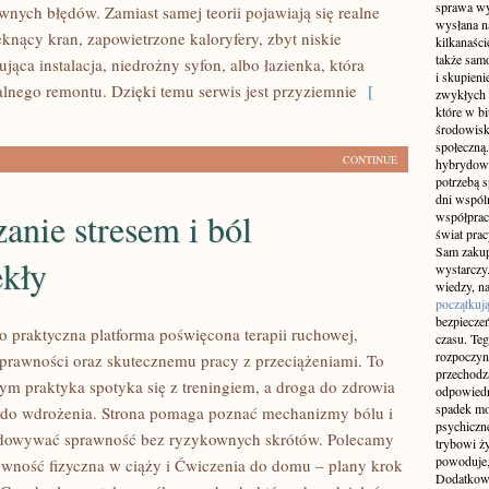
sprawa wy
wnych błędów. Zamiast samej teorii pojawiają się realne
wysłana n
eknący kran, zapowietrzone kaloryfery, zbyt niskie
kilkanaśc
także sam
sująca instalacja, niedrożny syfon, albo łazienka, która
i skupieni
nego remontu. Dzięki temu serwis jest przyziemnie
[
zwykłych 
które w b
środowisko
społeczną.
CONTINUE
hybrydowy
potrzebą 
dni wspól
anie stresem i ból
współprac
świat pra
Sam zakup 
ekły
wystarczy.
wiedzy, na
początkuj
bezpiecze
to praktyczna platforma poświęcona terapii ruchowej,
czasu. Teg
rozpoczyn
prawności oraz skutecznemu pracy z przeciążeniami. To
przechodz
rym praktyka spotyka się z treningiem, a droga do zdrowia
odpowiedn
spadek mo
ny do wdrożenia. Strona pomaga poznać mechanizmy bólu i
psychiczne
udowywać sprawność bez ryzykownych skrótów. Polecamy
trybowi ż
powoduje,
ywność fizyczna w ciąży i Ćwiczenia do domu – plany krok
Dodatkowo