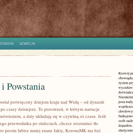
STADION
SZWECJA
Rozwój pr
obowiązka
 i Powstania
życiem pr
wyczekiwa
doświadcz
Niezależn
rtal poświęcony dziejom kraju nad Wisłą – od dynastii
poza trad
współczes
 po czasy dzisiejsze. To przestrzeń, w którym narracja
chwilowy
mówieniem, a daty układają się w czytelną oś czasu. Jeśli
funkcjonow
osób zach
nego przewodnika po stuleciach, chcesz zrozumieć tło
dojazdów,
po prostu lubisz mniej znane fakty, KoronaMK ma być
elastyczn