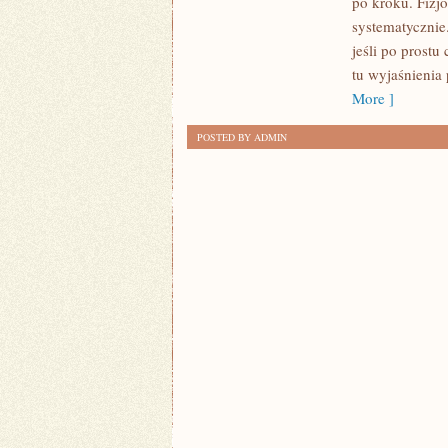
po kroku. Fizj
BÓL
systematycznie.
PRZEWLEKŁY
jeśli po prostu
tu wyjaśnienia
More ]
POSTED BY ADMIN