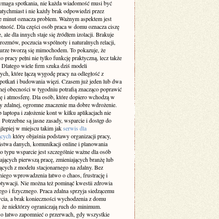
maga spotkania, nie każda wiadomość musi być
atychmiast i nie każdy brak odpowiedzi przez
ie minut oznacza problem. Ważnym aspektem jest
otność. Dla części osób praca w domu oznacza ciszę
e, ale dla innych staje się źródłem izolacji. Brakuje
rozmów, poczucia wspólnoty i naturalnych relacji,
iurze tworzą się mimochodem. To pokazuje, że
 pracy pełni nie tylko funkcję praktyczną, lecz także
 Dlatego wiele firm szuka dziś modeli
ch, które łączą wygodę pracy na odległość z
spotkań i budowania więzi. Czasem już jeden lub dwa
nej obecności w tygodniu potrafią znacząco poprawić
ę i atmosferę. Dla osób, które dopiero wchodzą w
cy zdalnej, ogromne znaczenie ma dobre wdrożenie.
laptopa i założenie kont w kilku aplikacjach nie
 Potrzebne są jasne zasady, wsparcie i dostęp do
jlepiej w miejscu takim jak
serwis dla
ących
który objaśnia podstawy organizacji pracy,
ństwa danych, komunikacji online i planowania
o typu wsparcie jest szczególnie ważne dla osób
ających pierwszą pracę, zmieniających branżę lub
ących z modelu stacjonarnego na zdalny. Bez
iego wprowadzenia łatwo o chaos, frustrację i
tywacji. Nie można też pominąć kwestii zdrowia
go i fizycznego. Praca zdalna sprzyja siedzącemu
ycia, a brak konieczności wychodzenia z domu
 że niektórzy ograniczają ruch do minimum.
 łatwo zapomnieć o przerwach, gdy wszystkie