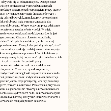
 odbywają się w jednym miejscu. Dlatego coraz
wi się o konieczności wprowadzania małych
 krótkiego spaceru przed rozpoczęciem pracy, przerw
ganie, wyraźnego zamykania dnia zawodowego i
 się od służbowych komunikatorów po określonej
Takie drobiazgi mają ogromne znaczenie dla
wego dobrostanu. Wbrew obawom praca zdalna nie
utomatycznie spadku efektywności. W wielu
może wręcz zwiększać produktywność, o ile jest
rganizowana. Kluczem okazuje się zaufanie,
alność i skupienie na efektach, a nie na samej
przed ekranem. Firmy, które potrafią mierzyć jakość
zez rezultaty, zyskują bardziej samodzielne zespoły i
ększe zaangażowanie pracowników. Z kolei osoby
ne mają szansę lepiej dopasować rytm dnia do swoich
 i stylu działania. Przyszłość pracy
bnie nie będzie ani całkowicie zdalna, ani
stacjonarna. Coraz więcej wskazuje na to, że
elastyczność i umiejętność dopasowania modelu do
dań, potrzeb zespołu i indywidualnych preferencji.
sze nie jest to, skąd pracujemy, lecz czy potrafimy
ądrze, zdrowo i skutecznie. Praca zdalna przyniosła
wań, ale jednocześnie otworzyła nowe możliwości.
 osób stała się dowodem na to, że nowoczesne życie
może być bardziej elastyczne, bardziej świadome i
pasowane do realnych potrzeb człowieka.