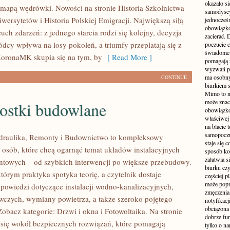
okazało si
 mapą wędrówki. Nowości na stronie Historia Szkolnictwa
samodyscy
ersytetów i Historia Polskiej Emigracji. Największą siłą
jednocześ
obowiązkó
ńcuch zdarzeń: z jednego starcia rodzi się kolejny, decyzja
zacierać. 
dcy wpływa na losy pokoleń, a triumfy przeplatają się z
poczucie c
świadome 
KoronaMK skupia się na tym, by
[ Read More ]
pomagają 
wyzwań pra
ma osobny
CONTINUE
biurkiem s
Mimo to n
może zna
ostki budowlane
obowiązkó
właściwej
na blacie 
samopoczu
ydraulika, Remonty i Budownictwo to kompleksowy
staje się 
 osób, które chcą ogarnąć temat układów instalacyjnych
sposób ko
załatwia s
ntowych – od szybkich interwencji po większe przebudowy.
biurku czy
tórym praktyka spotyka teorię, a czytelnik dostaje
częściej p
może popr
powiedzi dotyczące instalacji wodno-kanalizacyjnych,
zmęczenia
czych, wymiany powietrza, a także szeroko pojętego
notyfikacj
obciążona 
obacz kategorie: Drzwi i okna i Fotowoltaika. Na stronie
dobrze fu
 się wokół bezpiecznych rozwiązań, które pomagają
tylko o na