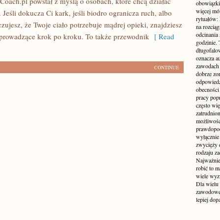
oCoach.pl powstał z myślą o osobach, które chcą działać
obowiązki
więcej mó
 Jeśli dokucza Ci kark, jeśli biodro ogranicza ruch, albo
rytuałów:
 czujesz, że Twoje ciało potrzebuje mądrej opieki, znajdziesz
na rozcią
odcinania
 prowadzące krok po kroku. To także przewodnik
[ Read
godzinie. 
długofalo
oznacza a
zawodach 
CONTINUE
dobrze zo
odpowiedzi
obecności 
pracy popr
często wi
zatrudnio
możliwości
prawdopodo
wyłącznie 
zwycięży 
rodzaju za
Najważniej
robić to m
wiele wyz
Dla wielu
zawodowe 
lepiej do