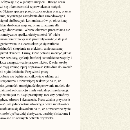
 odbywają się w jednym miejscu. Dlatego coraz
wi się o konieczności wprowadzania małych
 krótkiego spaceru przed rozpoczęciem pracy, przerw
ganie, wyraźnego zamykania dnia zawodowego i
 się od służbowych komunikatorów po określonej
Takie drobiazgi mają ogromne znaczenie dla
wego dobrostanu. Wbrew obawom praca zdalna nie
utomatycznie spadku efektywności. W wielu
może wręcz zwiększać produktywność, o ile jest
rganizowana. Kluczem okazuje się zaufanie,
alność i skupienie na efektach, a nie na samej
przed ekranem. Firmy, które potrafią mierzyć jakość
zez rezultaty, zyskują bardziej samodzielne zespoły i
ększe zaangażowanie pracowników. Z kolei osoby
ne mają szansę lepiej dopasować rytm dnia do swoich
 i stylu działania. Przyszłość pracy
bnie nie będzie ani całkowicie zdalna, ani
stacjonarna. Coraz więcej wskazuje na to, że
elastyczność i umiejętność dopasowania modelu do
dań, potrzeb zespołu i indywidualnych preferencji.
sze nie jest to, skąd pracujemy, lecz czy potrafimy
ądrze, zdrowo i skutecznie. Praca zdalna przyniosła
wań, ale jednocześnie otworzyła nowe możliwości.
 osób stała się dowodem na to, że nowoczesne życie
może być bardziej elastyczne, bardziej świadome i
pasowane do realnych potrzeb człowieka.