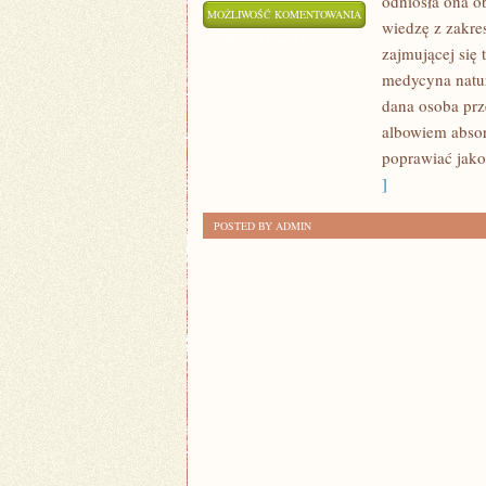
odniosła ona o
TO
MOŻLIWOŚĆ KOMENTOWANIA
wiedzę z zakre
PRZYKRE
ZOSTAŁA WYŁĄCZONA
zajmującej się 
MIMO
medycyna natur
CIĄGŁYCH
dana osoba prz
PRÓB
albowiem absor
DOTARCIA
poprawiać jako
DO
]
LUDZI
POSTED BY ADMIN
I
WMÓWIENIA
IM