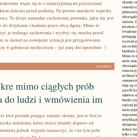
okazało si
dnokrotnie wiąże się to z nieprzyjemnymi przeżyciami
samodyscy
kiem dziecka przed pediatrą. Na pewno marskość wątroby
jednocześ
obowiązkó
awa. To dosyć naturalne zachowanie potomka, jakie nie jest
zacierać. 
 do dotykania i badania przez obcą figurę. Mimo to
poczucie c
świadome 
yć je trafnego zachowania i wyzbyć się strachu przed
pomagają 
ym ze metod na oswojenie sytuacji jest przygotowanie
wyzwań pra
ma osobny
ytę w gabinecie medycznym – już parę dni uprzednio
[
biurkiem s
Mimo to n
może zna
obowiązkó
CONTINUE
właściwej
na blacie 
samopoczu
ykre mimo ciągłych prób
staje się 
sposób ko
a do ludzi i wmówienia im
załatwia s
biurku czy
częściej p
może popr
zmęczenia
, że ktoś posiada psujące zmiany skórne, jest to Jest to
notyfikacj
erska dziedzina, która świeci triumfy dopiero od
obciążona 
dobrze fu
, niemniej jednak wypada naznaczyć, że i na tym polu
tylko o na