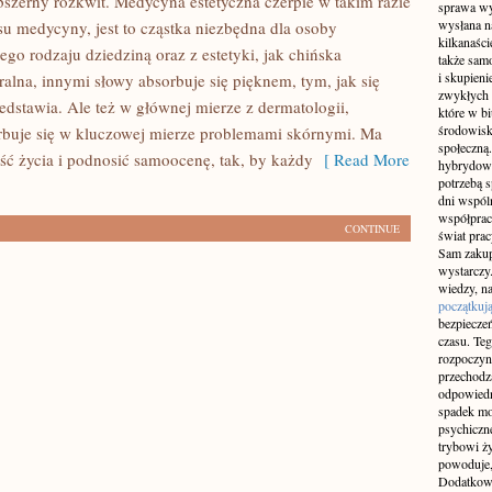
bszerny rozkwit. Medycyna estetyczna czerpie w takim razie
sprawa wy
wysłana n
su medycyny, jest to cząstka niezbędna dla osoby
kilkanaśc
tego rodzaju dziedziną oraz z estetyki, jak chińska
także sam
i skupieni
alna, innymi słowy absorbuje się pięknem, tym, jak się
zwykłych 
edstawia. Ale też w głównej mierze z dermatologii,
które w b
środowisko
buje się w kluczowej mierze problemami skórnymi. Ma
społeczną.
ść życia i podnosić samoocenę, tak, by każdy
[ Read More
hybrydowy
potrzebą 
dni wspól
współprac
CONTINUE
świat pra
Sam zakup 
wystarczy.
wiedzy, na
początkuj
bezpiecze
czasu. Teg
rozpoczyn
przechodz
odpowiedn
spadek mo
psychiczne
trybowi ż
powoduje,
Dodatkowo