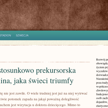
STADION
SZWECJA
Rozwój pr
obowiązka
 stosunkowo prekursorska
życiem pr
wyczekiwa
doświadcz
ina, jaka świeci triumfy
Niezależn
poza trad
współczes
chwilowy
tę nie jest zawiłe. O wiele trudniej jest już na niej wytrwać
funkcjonow
osób zach
ciwie potomek zapada na jakąś poważną dolegliwość
dojazdów,
uchem jest wizytacja u doktora dziecięcego. Mimo to
elastyczn