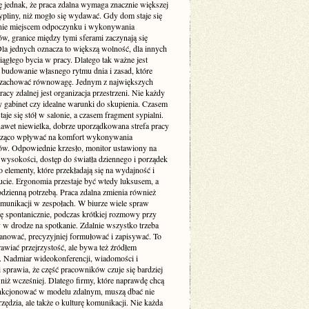
ę jednak, że praca zdalna wymaga znacznie większej
pliny, niż mogło się wydawać. Gdy dom staje się
nie miejscem odpoczynku i wykonywania
w, granice między tymi sferami zaczynają się
Dla jednych oznacza to większą wolność, dla innych
iągłego bycia w pracy. Dlatego tak ważne jest
budowanie własnego rytmu dnia i zasad, które
zachować równowagę. Jednym z największych
cy zdalnej jest organizacja przestrzeni. Nie każdy
 gabinet czy idealne warunki do skupienia. Czasem
taje się stół w salonie, a czasem fragment sypialni.
awet niewielka, dobrze uporządkowana strefa pracy
cząco wpływać na komfort wykonywania
w. Odpowiednie krzesło, monitor ustawiony na
 wysokości, dostęp do światła dziennego i porządek
to elementy, które przekładają się na wydajność i
cie. Ergonomia przestaje być wtedy luksusem, a
codzienną potrzebą. Praca zdalna zmienia również
munikacji w zespołach. W biurze wiele spraw
ię spontanicznie, podczas krótkiej rozmowy przy
 w drodze na spotkanie. Zdalnie wszystko trzeba
lanować, precyzyjniej formułować i zapisywać. To
awiać przejrzystość, ale bywa też źródłem
. Nadmiar wideokonferencji, wiadomości i
i sprawia, że część pracowników czuje się bardziej
niż wcześniej. Dlatego firmy, które naprawdę chcą
nkcjonować w modelu zdalnym, muszą dbać nie
rzędzia, ale także o kulturę komunikacji. Nie każda