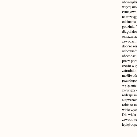
obowiązki
więcej mó
rytuałów:
na rozcią
odcinania
godzinie. 
długofalo
oznacza a
zawodach 
dobrze zo
odpowiedzi
obecności 
pracy popr
często wi
zatrudnio
możliwości
prawdopodo
wyłącznie 
zwycięży 
rodzaju za
Najważniej
robić to m
wiele wyz
Dla wielu
zawodowe 
lepiej do