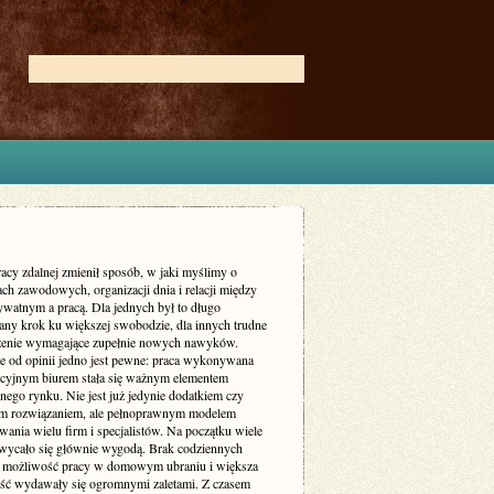
acy zdalnej zmienił sposób, w jaki myślimy o
ch zawodowych, organizacji dnia i relacji między
ywatnym a pracą. Dla jednych był to długo
ny krok ku większej swobodzie, dla innych trudne
enie wymagające zupełnie nowych nawyków.
ie od opinii jedno jest pewne: praca wykonywana
ycyjnym biurem stała się ważnym elementem
nego rynku. Nie jest już jedynie dodatkiem czy
m rozwiązaniem, ale pełnoprawnym modelem
ania wielu firm i specjalistów. Na początku wiele
wycało się głównie wygodą. Brak codziennych
 możliwość pracy w domowym ubraniu i większa
ość wydawały się ogromnymi zaletami. Z czasem