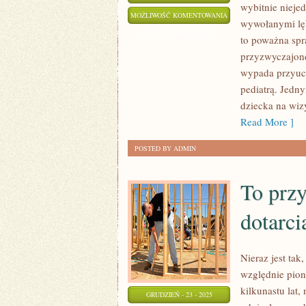
wybitnie nieje
JEST
MOŻLIWOŚĆ KOMENTOWANIA
wywołanymi lę
TO
ZOSTAŁA WYŁĄCZONA
to poważna spr
STOSUNKOWO
przyzwyczajone
PREKURSORSKA
wypada przyucz
DYSCYPLINA,
pediatrą. Jedn
JAKA
dziecka na wiz
ŚWIECI
Read More ]
TRIUMFY
POSTED BY ADMIN
To prz
dotarci
Nieraz jest tak
względnie pioni
kilkunastu lat
GRUDZIEŃ - 23 - 2025