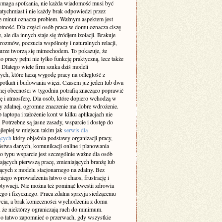
maga spotkania, nie każda wiadomość musi być
atychmiast i nie każdy brak odpowiedzi przez
ie minut oznacza problem. Ważnym aspektem jest
otność. Dla części osób praca w domu oznacza ciszę
e, ale dla innych staje się źródłem izolacji. Brakuje
rozmów, poczucia wspólnoty i naturalnych relacji,
iurze tworzą się mimochodem. To pokazuje, że
 pracy pełni nie tylko funkcję praktyczną, lecz także
 Dlatego wiele firm szuka dziś modeli
ch, które łączą wygodę pracy na odległość z
spotkań i budowania więzi. Czasem już jeden lub dwa
nej obecności w tygodniu potrafią znacząco poprawić
ę i atmosferę. Dla osób, które dopiero wchodzą w
cy zdalnej, ogromne znaczenie ma dobre wdrożenie.
laptopa i założenie kont w kilku aplikacjach nie
 Potrzebne są jasne zasady, wsparcie i dostęp do
jlepiej w miejscu takim jak
serwis dla
ących
który objaśnia podstawy organizacji pracy,
ństwa danych, komunikacji online i planowania
o typu wsparcie jest szczególnie ważne dla osób
ających pierwszą pracę, zmieniających branżę lub
ących z modelu stacjonarnego na zdalny. Bez
iego wprowadzenia łatwo o chaos, frustrację i
tywacji. Nie można też pominąć kwestii zdrowia
go i fizycznego. Praca zdalna sprzyja siedzącemu
ycia, a brak konieczności wychodzenia z domu
 że niektórzy ograniczają ruch do minimum.
 łatwo zapomnieć o przerwach, gdy wszystkie