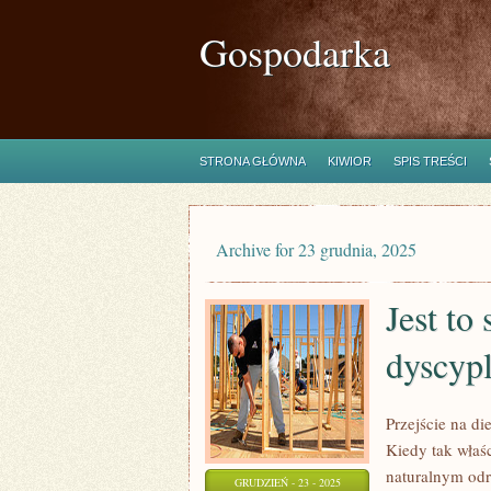
Gospodarka
STRONA GŁÓWNA
KIWIOR
SPIS TREŚCI
Archive for 23 grudnia, 2025
Jest to
dyscypl
Przejście na die
Kiedy tak właś
naturalnym odr
GRUDZIEŃ - 23 - 2025