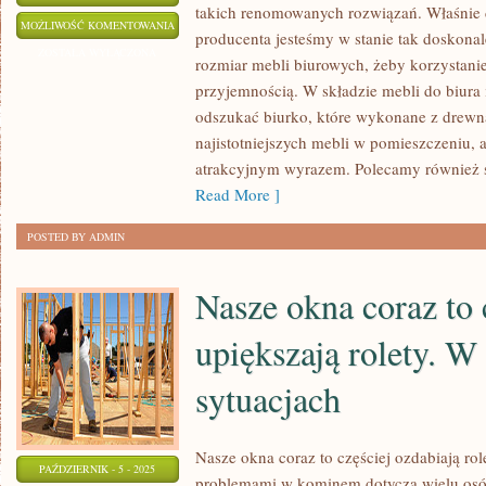
takich renomowanych rozwiązań. Właśnie d
OZDOBY
MOŻLIWOŚĆ KOMENTOWANIA
producenta jesteśmy w stanie tak doskonale
W
ZOSTAŁA WYŁĄCZONA
rozmiar mebli biurowych, żeby korzystanie
POSTACI
przyjemnością. W składzie mebli do biura
NALEPEK
odszukać biurko, które wykonane z drewn
ŚCIENNYCH
najistotniejszych mebli w pomieszczeniu, 
ZNAJDUJĄ
atrakcyjnym wyrazem. Polecamy również st
WYKORZYSTANIE
Read More ]
W
POSTED BY ADMIN
SALONACH
Nasze okna coraz to 
upiększają rolety. 
sytuacjach
Nasze okna coraz to częściej ozdabiają ro
PAŹDZIERNIK - 5 - 2025
problemami w kominem dotyczą wielu osó