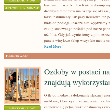
PAŹDZIERNIK - 5 - 2025
bazowych narzędzi. Jeżeli nie wykonujem
KUPUJĄCYCH
MOŻLIWOŚĆ KOMENTOWANIA
drobnych remontów ma okazję się okazać,
PANELE
ZOSTAŁA WYŁĄCZONA
takie instrumenty, jak pasy uciskowe lub 
DUŻEJ
białe do podłogi. Jeszcze nim wyjdziemy z
GRUPY
zakup stosownego nośnika pod nasze panele
KONSUMENTÓW
też folia. Gdy już wyniesiemy z pomieszc
KIERUJE
panele winylowe sklep wszystkie meble or
SIĘ
Read More ]
WYŁĄCZNIE
POSTED BY ADMIN
Ozdoby w postaci na
znajdują wykorzysta
O ile do niedawna dokonanie słusznej en
meblowe, które są z przeznaczeniem do bi
cechować się pełną funkcjonalnością i swo
PAŹDZIERNIK - 5 - 2025