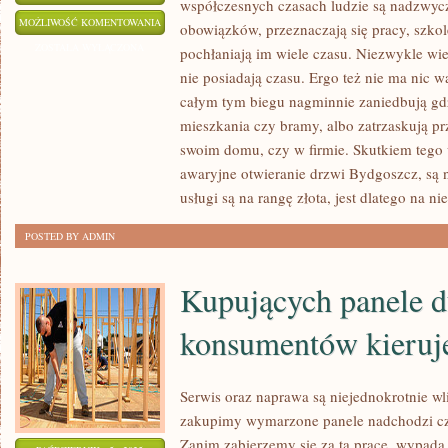
współczesnych czasach ludzie są nadzwycz
LUDZIE
MOŻLIWOŚĆ KOMENTOWANIA
obowiązków, przeznaczają się pracy, szko
MAJĄ
ZOSTAŁA WYŁĄCZONA
pochłaniają im wiele czasu. Niezwykle wiel
RÓŻNE
nie posiadają czasu. Ergo też nie ma nic 
UPODOBANIA
całym tym biegu nagminnie zaniedbują gdz
KUCHARSKIE
mieszkania czy bramy, albo zatrzaskują pr
I
swoim domu, czy w firmie. Skutkiem tego 
awaryjne otwieranie drzwi Bydgoszcz, są 
SMAKOWE,
usługi są na rangę złota, jest dlatego na nie
NIE
MA
POSTED BY ADMIN
W
TYM
Kupujących panele d
NIC
WĄTPLIWEGO
konsumentów kieruje
Serwis oraz naprawa są niejednokrotnie w
zakupimy wymarzone panele nadchodzi cz
Zanim zabierzemy się za tą pracę, wypada 