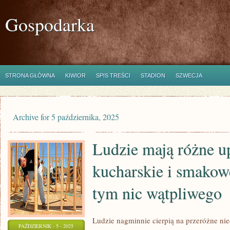
Gospodarka
STRONA GŁÓWNA
KIWIOR
SPIS TREŚCI
STADION
SZWECJA
Archive for 5 października, 2025
Ludzie mają różne u
kucharskie i smakow
tym nic wątpliwego
Ludzie nagminnie cierpią na przeróżne ni
PAŹDZIERNIK - 5 - 2025