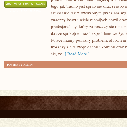
NASZE
MOŻLIWOŚĆ KOMENTOWANIA
tego jak trudno jest sprawnie oraz sensow
OKNA
ZOSTAŁA WYŁĄCZONA
się coś nie tak z stworzonym przez nas wł
CORAZ
znaczny koszt i wiele niemiłych chwil ora
TO
profesjonalisty, który zatroszczy się o na
CZĘŚCIEJ
dalsze spokojne oraz bezproblemowe życie
UPIĘKSZAJĄ
Polsce mamy pokaźny problem, albowiem d
troszczy się o swoje dachy i kominy oraz k
ROLETY.
się, ze
[ Read More ]
W
PEWNYCH
POSTED BY ADMIN
SYTUACJACH