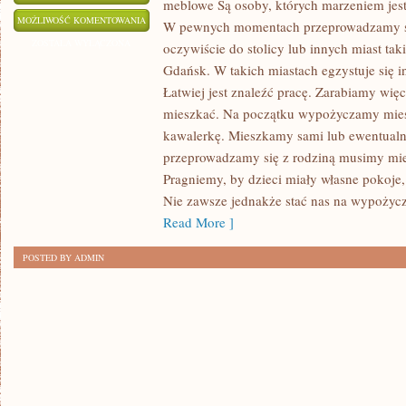
meblowe Są osoby, których marzeniem jes
ŁAZIENKA
MOŻLIWOŚĆ KOMENTOWANIA
W pewnych momentach przeprowadzamy si
TO
ZOSTAŁA WYŁĄCZONA
oczywiście do stolicy lub innych miast ta
DOSYĆ
Gdańsk. W takich miastach egzystuje się in
SPECYFICZNE
Łatwiej jest znaleźć pracę. Zarabiamy wię
POMIESZCZENIE,
mieszkać. Na początku wypożyczamy miesz
ALBOWIEM
kawalerkę. Mieszkamy sami lub ewentualnie
przeprowadzamy się z rodziną musimy mi
PRZY
Pragniemy, by dzieci miały własne pokoje,
JEJ
Nie zawsze jednakże stać nas na wypożycz
URZĄDZANIU
Read More ]
POSTED BY ADMIN