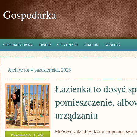
Gospodarka
STRONA GŁÓWNA
KIWIOR
SPIS TREŚCI
STADION
SZWECJA
Archive for 4 października, 2025
Łazienka to dosyć sp
pomieszczenie, albo
urządzaniu
Mnóstwo zakładów, które proponują swoim
PAŹDZIERNIK - 4 - 2025