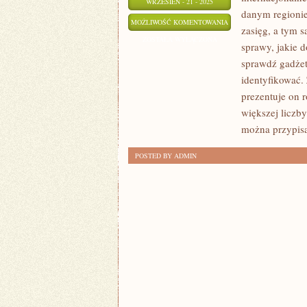
WRZESIEŃ - 21 - 2025
danym regionie
PALENIE
MOŻLIWOŚĆ KOMENTOWANIA
zasięg, a tym 
W
ZOSTAŁA WYŁĄCZONA
sprawy, jakie 
KOMINKU
sprawdź gadżet
TO
identyfikować.
PROCES
prezentuje on 
NADZWYCZAJ
większej liczb
OSTROŻNY
można przypis
POSTED BY ADMIN