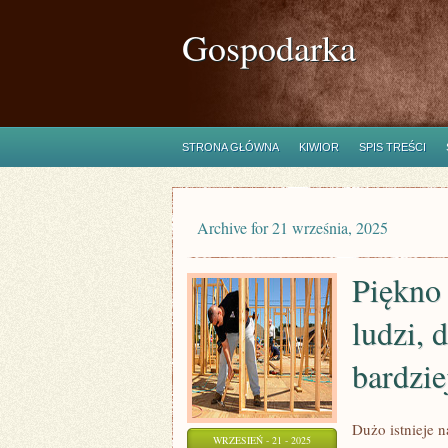
Gospodarka
STRONA GŁÓWNA
KIWIOR
SPIS TREŚCI
Archive for 21 września, 2025
Piękno 
ludzi, 
bardzie
Dużo istnieje 
WRZESIEŃ - 21 - 2025