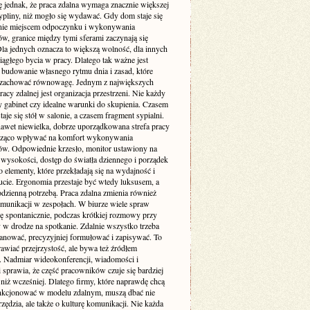
ę jednak, że praca zdalna wymaga znacznie większej
pliny, niż mogło się wydawać. Gdy dom staje się
nie miejscem odpoczynku i wykonywania
w, granice między tymi sferami zaczynają się
Dla jednych oznacza to większą wolność, dla innych
iągłego bycia w pracy. Dlatego tak ważne jest
budowanie własnego rytmu dnia i zasad, które
zachować równowagę. Jednym z największych
cy zdalnej jest organizacja przestrzeni. Nie każdy
 gabinet czy idealne warunki do skupienia. Czasem
taje się stół w salonie, a czasem fragment sypialni.
awet niewielka, dobrze uporządkowana strefa pracy
cząco wpływać na komfort wykonywania
w. Odpowiednie krzesło, monitor ustawiony na
 wysokości, dostęp do światła dziennego i porządek
to elementy, które przekładają się na wydajność i
cie. Ergonomia przestaje być wtedy luksusem, a
codzienną potrzebą. Praca zdalna zmienia również
munikacji w zespołach. W biurze wiele spraw
ię spontanicznie, podczas krótkiej rozmowy przy
 w drodze na spotkanie. Zdalnie wszystko trzeba
lanować, precyzyjniej formułować i zapisywać. To
awiać przejrzystość, ale bywa też źródłem
. Nadmiar wideokonferencji, wiadomości i
i sprawia, że część pracowników czuje się bardziej
niż wcześniej. Dlatego firmy, które naprawdę chcą
nkcjonować w modelu zdalnym, muszą dbać nie
rzędzia, ale także o kulturę komunikacji. Nie każda