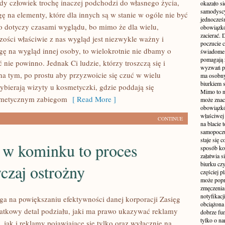
y człowiek trochę inaczej podchodzi do własnego życia,
okazało si
samodyscy
ę na elementy, które dla innych są w stanie w ogóle nie być
jednocześ
 dotyczy czasami wyglądu, bo mimo że dla wielu,
obowiązkó
zacierać. 
zości właściwie z nas wygląd jest niezwykle ważny i
poczucie c
 na wygląd innej osoby, to wielokrotnie nie dbamy o
świadome 
pomagają 
yć nie powinno. Jednak Ci ludzie, którzy troszczą się i
wyzwań pra
na tym, po prostu aby przyzwoicie się czuć w wielu
ma osobny
biurkiem s
bierają wizyty u kosmetyczki, gdzie poddają się
Mimo to n
smetycznym zabiegom
[ Read More ]
może zna
obowiązkó
właściwej
CONTINUE
na blacie 
samopoczu
staje się 
 w kominku to proces
sposób ko
załatwia s
biurku czy
czaj ostrożny
częściej p
może popr
zmęczenia
notyfikacj
ga na powiększaniu efektywności danej korporacji Zasięg
obciążona 
atkowy detal podziału, jaki ma prawo ukazywać reklamy
dobrze fu
tylko o na
, jak i reklamy pojawiające się tylko oraz wyłącznie na