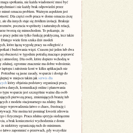
maga spotkania, nie każda wiadomość musi być
atychmiast i nie każdy brak odpowiedzi przez
ie minut oznacza problem. Ważnym aspektem jest
otność. Dla części osób praca w domu oznacza ciszę
e, ale dla innych staje się źródłem izolacji. Brakuje
rozmów, poczucia wspólnoty i naturalnych relacji,
iurze tworzą się mimochodem. To pokazuje, że
 pracy pełni nie tylko funkcję praktyczną, lecz także
 Dlatego wiele firm szuka dziś modeli
ch, które łączą wygodę pracy na odległość z
spotkań i budowania więzi. Czasem już jeden lub dwa
nej obecności w tygodniu potrafią znacząco poprawić
ę i atmosferę. Dla osób, które dopiero wchodzą w
cy zdalnej, ogromne znaczenie ma dobre wdrożenie.
laptopa i założenie kont w kilku aplikacjach nie
 Potrzebne są jasne zasady, wsparcie i dostęp do
jlepiej w miejscu takim jak
serwis dla
ących
który objaśnia podstawy organizacji pracy,
ństwa danych, komunikacji online i planowania
o typu wsparcie jest szczególnie ważne dla osób
ających pierwszą pracę, zmieniających branżę lub
ących z modelu stacjonarnego na zdalny. Bez
iego wprowadzenia łatwo o chaos, frustrację i
tywacji. Nie można też pominąć kwestii zdrowia
go i fizycznego. Praca zdalna sprzyja siedzącemu
ycia, a brak konieczności wychodzenia z domu
 że niektórzy ograniczają ruch do minimum.
 łatwo zapomnieć o przerwach, gdy wszystkie