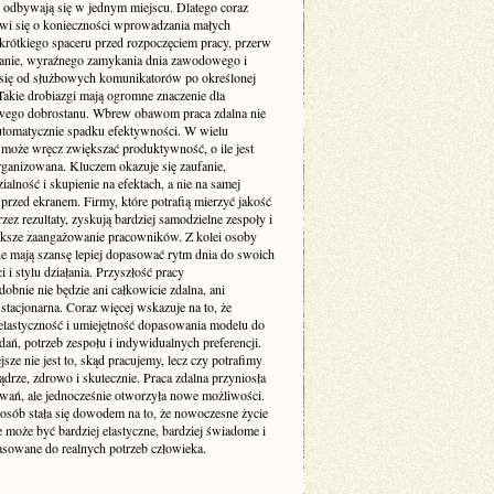
 odbywają się w jednym miejscu. Dlatego coraz
wi się o konieczności wprowadzania małych
 krótkiego spaceru przed rozpoczęciem pracy, przerw
ganie, wyraźnego zamykania dnia zawodowego i
 się od służbowych komunikatorów po określonej
Takie drobiazgi mają ogromne znaczenie dla
wego dobrostanu. Wbrew obawom praca zdalna nie
utomatycznie spadku efektywności. W wielu
może wręcz zwiększać produktywność, o ile jest
rganizowana. Kluczem okazuje się zaufanie,
alność i skupienie na efektach, a nie na samej
przed ekranem. Firmy, które potrafią mierzyć jakość
zez rezultaty, zyskują bardziej samodzielne zespoły i
ększe zaangażowanie pracowników. Z kolei osoby
ne mają szansę lepiej dopasować rytm dnia do swoich
 i stylu działania. Przyszłość pracy
bnie nie będzie ani całkowicie zdalna, ani
stacjonarna. Coraz więcej wskazuje na to, że
elastyczność i umiejętność dopasowania modelu do
dań, potrzeb zespołu i indywidualnych preferencji.
sze nie jest to, skąd pracujemy, lecz czy potrafimy
ądrze, zdrowo i skutecznie. Praca zdalna przyniosła
wań, ale jednocześnie otworzyła nowe możliwości.
 osób stała się dowodem na to, że nowoczesne życie
może być bardziej elastyczne, bardziej świadome i
pasowane do realnych potrzeb człowieka.