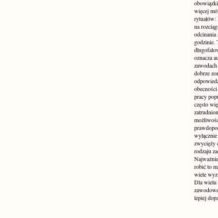
obowiązki
więcej mó
rytuałów:
na rozcią
odcinania
godzinie. 
długofalo
oznacza a
zawodach 
dobrze zo
odpowiedzi
obecności 
pracy popr
często wi
zatrudnio
możliwości
prawdopodo
wyłącznie 
zwycięży 
rodzaju za
Najważniej
robić to m
wiele wyz
Dla wielu
zawodowe 
lepiej do