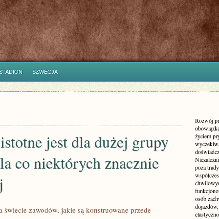
STADION
SZWECJA
Rozwój pr
obowiązka
istotne jest dla dużej grupy
życiem pr
wyczekiwa
doświadcz
dla co niektórych znacznie
Niezależn
poza trad
współczes
j
chwilowy
funkcjonow
osób zach
dojazdów,
na świecie zawodów, jakie są konstruowane przede
elastyczn