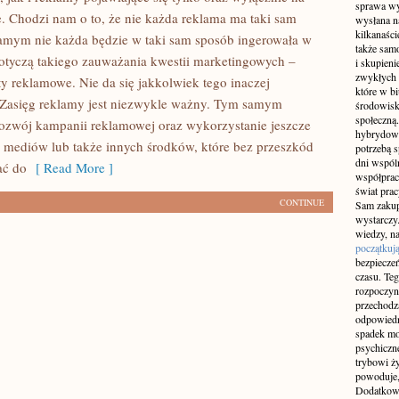
sprawa wy
. Chodzi nam o to, że nie każda reklama ma taki sam
wysłana n
kilkanaśc
samym nie każda będzie w taki sam sposób ingerowała w
także sam
dotyczą takiego zauważania kwestii marketingowych –
i skupieni
zwykłych 
y reklamowe. Nie da się jakkolwiek tego inaczej
które w b
 Zasięg reklamy jest niezwykle ważny. Tym samym
środowisko
społeczną.
rozwój kampanii reklamowej oraz wykorzystanie jeszcze
hybrydowy
y mediów lub także innych środków, które bez przeszkód
potrzebą 
dni wspól
ać do
[ Read More ]
współprac
świat pra
CONTINUE
Sam zakup 
wystarczy.
wiedzy, na
początkuj
bezpiecze
czasu. Teg
rozpoczyn
przechodz
odpowiedn
spadek mo
psychiczne
trybowi ż
powoduje,
Dodatkowo