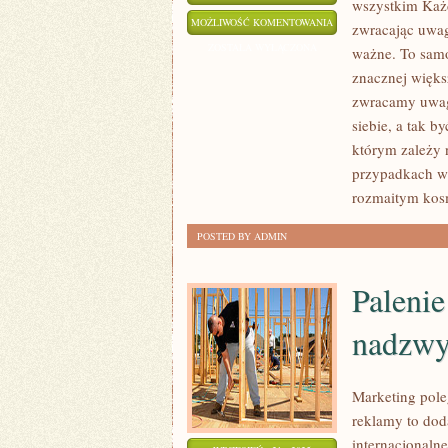
wszystkim Każd
PIĘKNO
MOŻLIWOŚĆ KOMENTOWANIA
zwracając uwag
ISTOTNE
ZOSTAŁA WYŁĄCZONA
ważne. To samo
JEST
znacznej więks
DLA
zwracamy uwagę
DUŻEJ
siebie, a tak b
GRUPY
którym zależy 
przypadkach wy
LUDZI,
rozmaitym ko
DLA
CO
POSTED BY ADMIN
NIEKTÓRYCH
ZNACZNIE
Palenie
BARDZIEJ
nadzwy
Marketing pole
reklamy to dod
internacjonalne