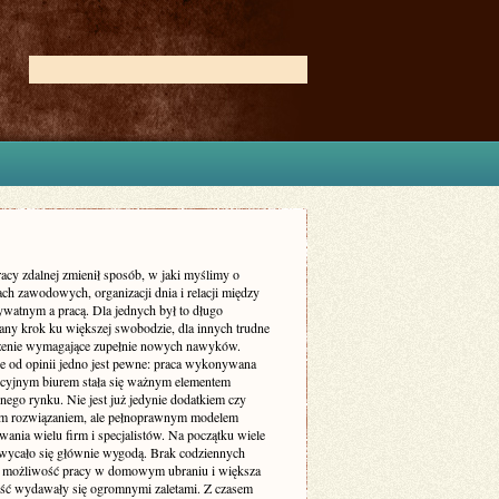
acy zdalnej zmienił sposób, w jaki myślimy o
ch zawodowych, organizacji dnia i relacji między
ywatnym a pracą. Dla jednych był to długo
ny krok ku większej swobodzie, dla innych trudne
enie wymagające zupełnie nowych nawyków.
ie od opinii jedno jest pewne: praca wykonywana
ycyjnym biurem stała się ważnym elementem
nego rynku. Nie jest już jedynie dodatkiem czy
m rozwiązaniem, ale pełnoprawnym modelem
ania wielu firm i specjalistów. Na początku wiele
wycało się głównie wygodą. Brak codziennych
 możliwość pracy w domowym ubraniu i większa
ość wydawały się ogromnymi zaletami. Z czasem